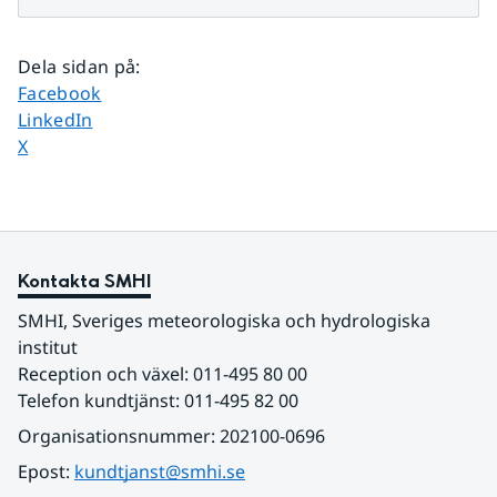
Dela sidan på
:
Dela sidan på
Facebook
Dela sidan på
LinkedIn
Dela sidan på
X
Kontakta SMHI
SMHI, Sveriges meteorologiska och hydrologiska 
institut
Reception och växel: 011-495 80 00
Telefon kundtjänst: 011-495 82 00
Organisationsnummer: 202100-0696
Epost: 
kundtjanst@smhi.se