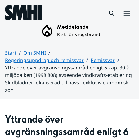
Hoppa till sidans innehåll
Meny
Meddelande
Risk för skogsbrand
Start
Om SMHI
Regeringsuppdrag och remissvar
Remissvar
Yttrande över avgränsningssamråd enligt 6 kap. 30 §
miljöbalken (1998:808) avseende vindkrafts-etablering
Skidbladner lokaliserad till havs i exklusiv ekonomisk
zon
Huvudinnehåll
Yttrande över 
avgränsningssamråd enligt 6 