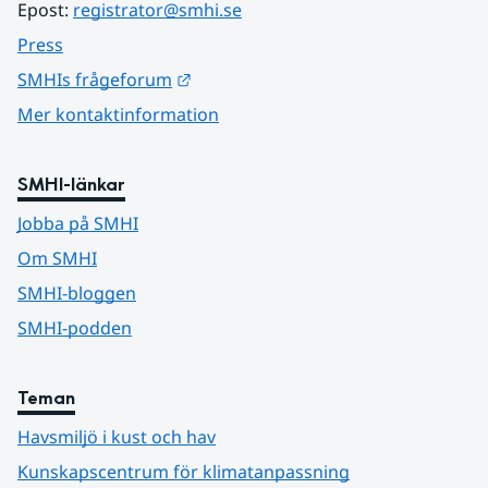
Epost: 
registrator@smhi.se
Press
Länk till annan webbplats.
SMHIs frågeforum
Mer kontaktinformation
SMHI-länkar
Jobba på SMHI
Om SMHI
SMHI-bloggen
SMHI-podden
Teman
Havsmiljö i kust och hav
Kunskapscentrum för klimatanpassning