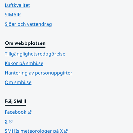
Luftkvalitet
SIMAIR
Sjöar och vattendrag
Om webbplatsen
Tillgänglighetsredogörelse
Kakor på smhi.se
Hantering av personuppgifter
Om smhi.se
Följ SMHI
Länk till annan webbplats.
Facebook
Länk till annan webbplats.
X
Länk till annan webbplats.
SMHIs meteorologer på X