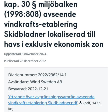
kap. 30 § miljöbalken 
(1998:808) avseende 
vindkrafts-etablering 
Skidbladner lokaliserad till 
havs i exklusiv ekonomisk zon
Uppdaterad
5 november 2024
Publicerad
28 december 2022
Diarienummer
:
2022/2362/14.1
Avsändare
:
Wind Sweden AB
Besvarad
:
2022-12-21
Yttrande över avgränsningssamråd avseende
Pdf, 143.5 kB.
vindkraftsetablering Skidbladner.pdf
(pdf, 143.5
kB)