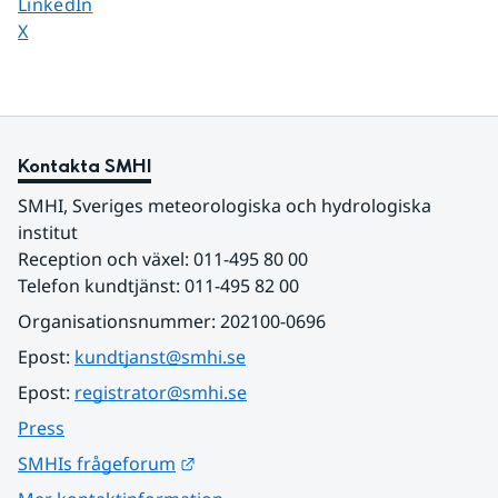
Dela sidan på
LinkedIn
Dela sidan på
X
Kontakta SMHI
SMHI, Sveriges meteorologiska och hydrologiska 
institut
Reception och växel: 011-495 80 00
Telefon kundtjänst: 011-495 82 00
Organisationsnummer: 202100-0696
Epost: 
kundtjanst@smhi.se
Epost: 
registrator@smhi.se
Press
Länk till annan webbplats.
SMHIs frågeforum