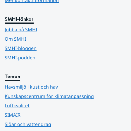
Mer kontaktinformation
SMHI-länkar
Jobba på SMHI
Om SMHI
SMHI-bloggen
SMHI-podden
Teman
Havsmiljö i kust och hav
Kunskapscentrum för klimatanpassning
Luftkvalitet
SIMAIR
Sjöar och vattendrag