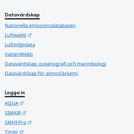
Datavärdskap
Nationella emissionsdatabasen
Länk till annan webbplats.
Luftwebb
Luftmiljödata
VattenWebb
Datavärdskap, oceanografi och marinbiologi
Datavärdskap för atmosfärkemi
Logga in
Länk till annan webbplats.
AQUA
Länk till annan webbplats.
SIMAIR
Länk till annan webbplats.
SMHI Pro
Länk till annan webbplats.
Timbr