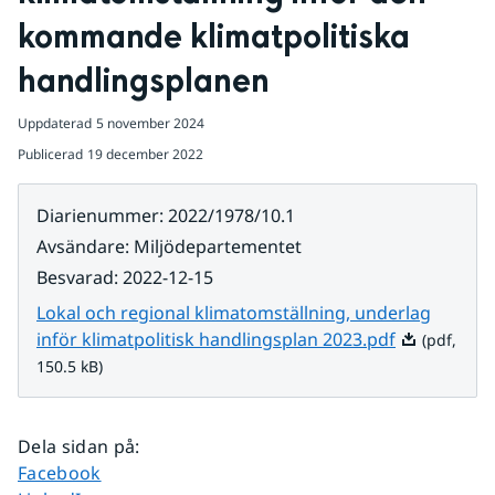
kommande klimatpolitiska 
handlingsplanen
Uppdaterad
5 november 2024
Publicerad
19 december 2022
Diarienummer
:
2022/1978/10.1
Avsändare
:
Miljödepartementet
Besvarad
:
2022-12-15
Lokal och regional klimatomställning, underlag
Pdf, 150.5 k
inför klimatpolitisk handlingsplan 2023.pdf
(pdf,
150.5 kB)
Dela sidan på
:
Dela sidan på
Facebook