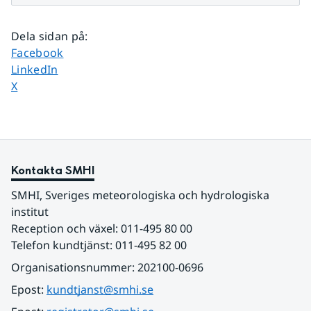
Dela sidan på
:
Dela sidan på
Facebook
Dela sidan på
LinkedIn
Dela sidan på
X
Kontakta SMHI
SMHI, Sveriges meteorologiska och hydrologiska 
institut
Reception och växel: 011-495 80 00
Telefon kundtjänst: 011-495 82 00
Organisationsnummer: 202100-0696
Epost: 
kundtjanst@smhi.se