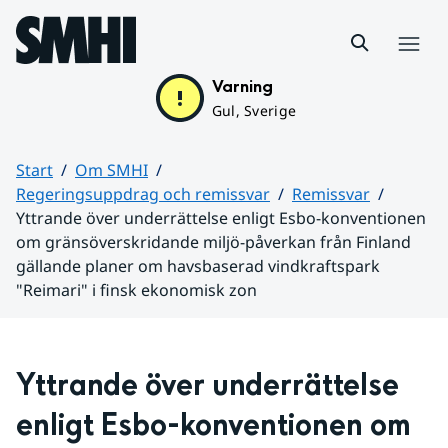
Hoppa till sidans innehåll
Meny
Varning
Gul, Sverige
Start
Om SMHI
Regeringsuppdrag och remissvar
Remissvar
Yttrande över underrättelse enligt Esbo-konventionen
om gränsöverskridande miljö-påverkan från Finland
gällande planer om havsbaserad vindkraftspark
"Reimari" i finsk ekonomisk zon
Huvudinnehåll
Yttrande över underrättelse 
enligt Esbo-konventionen om 