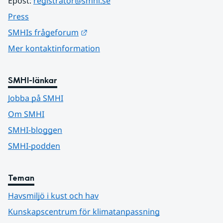
Epost: 
registrator@smhi.se
Press
Länk till annan webbplats.
SMHIs frågeforum
Mer kontaktinformation
SMHI-länkar
Jobba på SMHI
Om SMHI
SMHI-bloggen
SMHI-podden
Teman
Havsmiljö i kust och hav
Kunskapscentrum för klimatanpassning