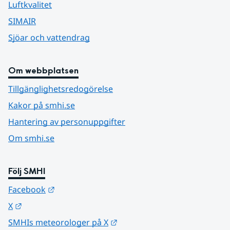
Luftkvalitet
SIMAIR
Sjöar och vattendrag
Om webbplatsen
Tillgänglighetsredogörelse
Kakor på smhi.se
Hantering av personuppgifter
Om smhi.se
Följ SMHI
Länk till annan webbplats.
Facebook
Länk till annan webbplats.
X
Länk till annan webbplats.
SMHIs meteorologer på X