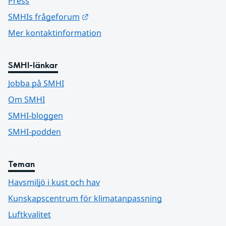
Press
Länk till annan webbplats.
SMHIs frågeforum
Mer kontaktinformation
SMHI-länkar
Jobba på SMHI
Om SMHI
SMHI-bloggen
SMHI-podden
Teman
Havsmiljö i kust och hav
Kunskapscentrum för klimatanpassning
Luftkvalitet