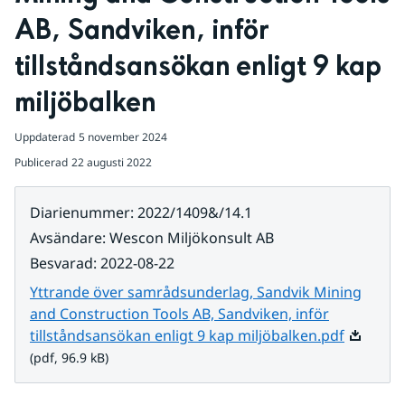
AB, Sandviken, inför 
tillståndsansökan enligt 9 kap 
miljöbalken
Uppdaterad
5 november 2024
Publicerad
22 augusti 2022
Diarienummer
:
2022/1409&/14.1
Avsändare
:
Wescon Miljökonsult AB
Besvarad
:
2022-08-22
Yttrande över samrådsunderlag, Sandvik Mining
and Construction Tools AB, Sandviken, inför
Pdf, 96.9
tillståndsansökan enligt 9 kap miljöbalken.pdf
(pdf, 96.9 kB)