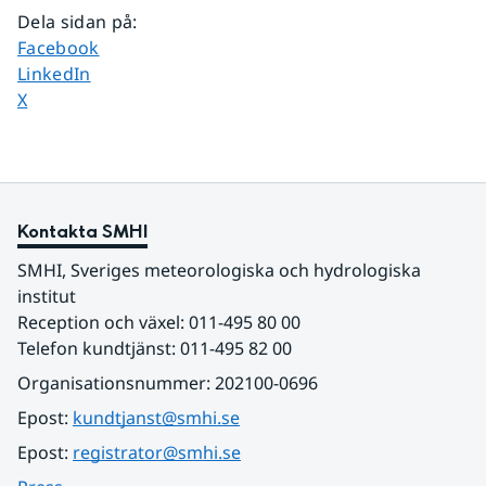
Dela sidan på
:
Dela sidan på
Facebook
Dela sidan på
LinkedIn
Dela sidan på
X
Kontakta SMHI
SMHI, Sveriges meteorologiska och hydrologiska 
institut
Reception och växel: 011-495 80 00
Telefon kundtjänst: 011-495 82 00
Organisationsnummer: 202100-0696
Epost: 
kundtjanst@smhi.se
Epost: 
registrator@smhi.se