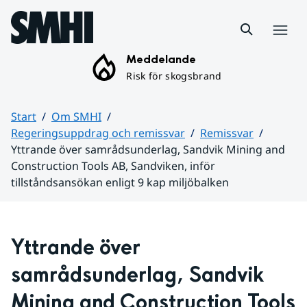
Hoppa till sidans innehåll
Meny
Meddelande
Risk för skogsbrand
Start
Om SMHI
Regeringsuppdrag och remissvar
Remissvar
Yttrande över samrådsunderlag, Sandvik Mining and
Construction Tools AB, Sandviken, inför
tillståndsansökan enligt 9 kap miljöbalken
Huvudinnehåll
Yttrande över 
samrådsunderlag, Sandvik 
Mining and Construction Tools 