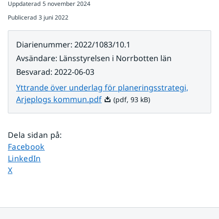
Uppdaterad
5 november 2024
Publicerad
3 juni 2022
Diarienummer
:
2022/1083/10.1
Avsändare
:
Länsstyrelsen i Norrbotten län
Besvarad
:
2022-06-03
Yttrande över underlag för planeringsstrategi,
Pdf, 93 kB.
Arjeplogs kommun.pdf
(pdf, 93 kB)
Dela sidan på
:
Dela sidan på
Facebook
Dela sidan på
LinkedIn
Dela sidan på
X