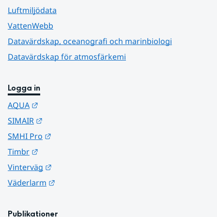
Luftmiljödata
VattenWebb
Datavärdskap, oceanografi och marinbiologi
Datavärdskap för atmosfärkemi
Logga in
Länk till annan webbplats.
AQUA
Länk till annan webbplats.
SIMAIR
Länk till annan webbplats.
SMHI Pro
Länk till annan webbplats.
Timbr
Länk till annan webbplats.
Vinterväg
Länk till annan webbplats.
Väderlarm
Publikationer