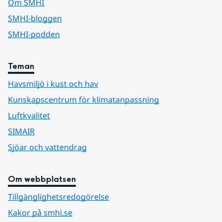
Om SMHI
SMHI-bloggen
SMHI-podden
Teman
Havsmiljö i kust och hav
Kunskapscentrum för klimatanpassning
Luftkvalitet
SIMAIR
Sjöar och vattendrag
Om webbplatsen
Tillgänglighetsredogörelse
Kakor på smhi.se