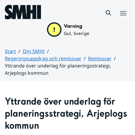
Hoppa till sidans innehåll
Meny
Varning
Gul, Sverige
Start
Om SMHI
Regeringsuppdrag och remissvar
Remissvar
Yttrande över underlag för planeringsstrategi,
Arjeplogs kommun
Huvudinnehåll
Yttrande över underlag för 
planeringsstrategi, Arjeplogs 
kommun