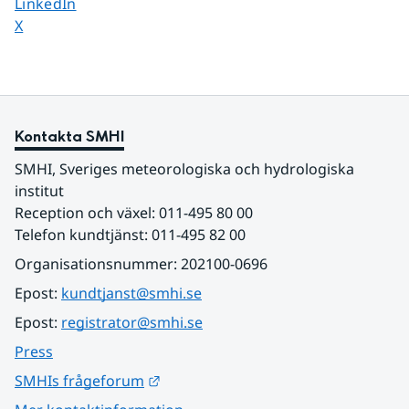
Dela sidan på
LinkedIn
Dela sidan på
X
Kontakta SMHI
SMHI, Sveriges meteorologiska och hydrologiska 
institut
Reception och växel: 011-495 80 00
Telefon kundtjänst: 011-495 82 00
Organisationsnummer: 202100-0696
Epost: 
kundtjanst@smhi.se
Epost: 
registrator@smhi.se
Press
Länk till annan webbplats.
SMHIs frågeforum