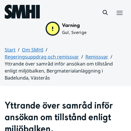
Hoppa till sidans innehåll
Meny
Varning
Gul, Sverige
Start
Om SMHI
Regeringsuppdrag och remissvar
Remissvar
Yttrande över samråd inför ansökan om tillstånd
enligt miljöbalken, Bergmaterialanläggning i
Badelunda, Västerås
Huvudinnehåll
Yttrande över samråd inför 
ansökan om tillstånd enligt 
miljöbalken, 