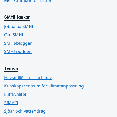
Mer kontaktinformation
SMHI-länkar
Jobba på SMHI
Om SMHI
SMHI-bloggen
SMHI-podden
Teman
Havsmiljö i kust och hav
Kunskapscentrum för klimatanpassning
Luftkvalitet
SIMAIR
Sjöar och vattendrag