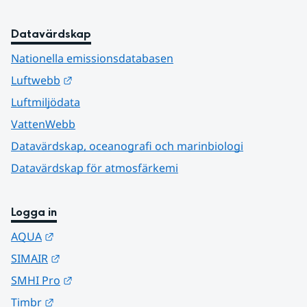
Datavärdskap
Nationella emissionsdatabasen
Länk till annan webbplats.
Luftwebb
Luftmiljödata
VattenWebb
Datavärdskap, oceanografi och marinbiologi
Datavärdskap för atmosfärkemi
Logga in
Länk till annan webbplats.
AQUA
Länk till annan webbplats.
SIMAIR
Länk till annan webbplats.
SMHI Pro
Länk till annan webbplats.
Timbr