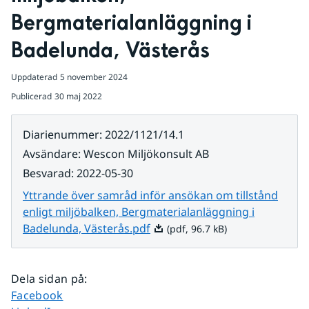
Bergmaterialanläggning i 
Badelunda, Västerås
Uppdaterad
5 november 2024
Publicerad
30 maj 2022
Diarienummer
:
2022/1121/14.1
Avsändare
:
Wescon Miljökonsult AB
Besvarad
:
2022-05-30
Yttrande över samråd inför ansökan om tillstånd
enligt miljöbalken, Bergmaterialanläggning i
Pdf, 96.7 kB.
Badelunda, Västerås.pdf
(pdf, 96.7 kB)
Dela sidan på
:
Dela sidan på
Facebook