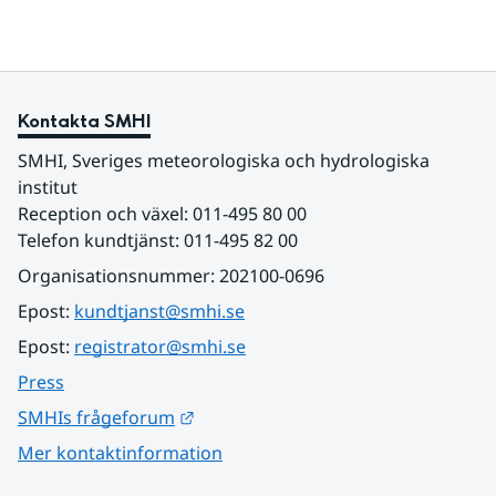
Kontakta SMHI
SMHI, Sveriges meteorologiska och hydrologiska 
institut
Reception och växel: 011-495 80 00
Telefon kundtjänst: 011-495 82 00
Organisationsnummer: 202100-0696
Epost: 
kundtjanst@smhi.se
Epost: 
registrator@smhi.se
Press
Länk till annan webbplats.
SMHIs frågeforum
Mer kontaktinformation