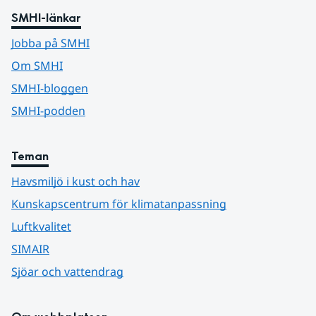
SMHI-länkar
Jobba på SMHI
Om SMHI
SMHI-bloggen
SMHI-podden
Teman
Havsmiljö i kust och hav
Kunskapscentrum för klimatanpassning
Luftkvalitet
SIMAIR
Sjöar och vattendrag