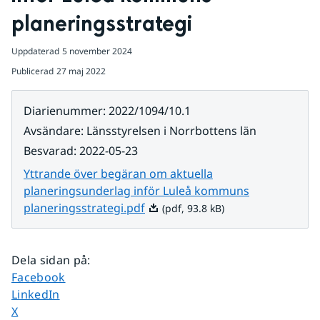
planeringsstrategi
Uppdaterad
5 november 2024
Publicerad
27 maj 2022
Diarienummer
:
2022/1094/10.1
Avsändare
:
Länsstyrelsen i Norrbottens län
Besvarad
:
2022-05-23
Yttrande över begäran om aktuella
planeringsunderlag inför Luleå kommuns
Pdf, 93.8 kB.
planeringsstrategi.pdf
(pdf, 93.8 kB)
Dela sidan på
:
Dela sidan på
Facebook
Dela sidan på
LinkedIn
Dela sidan på
X