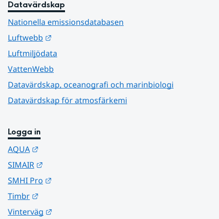
Datavärdskap
Nationella emissionsdatabasen
Länk till annan webbplats.
Luftwebb
Luftmiljödata
VattenWebb
Datavärdskap, oceanografi och marinbiologi
Datavärdskap för atmosfärkemi
Logga in
Länk till annan webbplats.
AQUA
Länk till annan webbplats.
SIMAIR
Länk till annan webbplats.
SMHI Pro
Länk till annan webbplats.
Timbr
Länk till annan webbplats.
Vinterväg