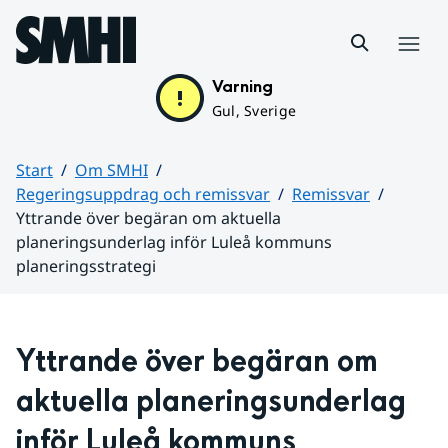
Hoppa till sidans innehåll
Meny
Varning
Gul, Sverige
Start
Om SMHI
Regeringsuppdrag och remissvar
Remissvar
Yttrande över begäran om aktuella
planeringsunderlag inför Luleå kommuns
planeringsstrategi
Huvudinnehåll
Yttrande över begäran om 
aktuella planeringsunderlag 
inför Luleå kommuns 