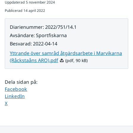
Uppdaterad
5 november 2024
Publicerad
14 april 2022
Diarienummer
:
2022/751/14.1
Avsändare
:
Sportfiskarna
Besvarad
:
2022-04-14
Yttrande över samråd åtgärdsarbete i Marvikarna
Pdf, 90 kB.
(Råckstaåns ARO).pdf
(pdf, 90 kB)
Dela sidan på
:
Dela sidan på
Facebook
Dela sidan på
LinkedIn
Dela sidan på
X