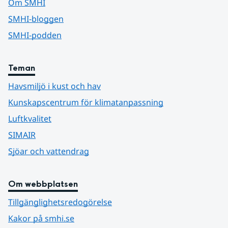
Om SMHI
SMHI-bloggen
SMHI-podden
Teman
Havsmiljö i kust och hav
Kunskapscentrum för klimatanpassning
Luftkvalitet
SIMAIR
Sjöar och vattendrag
Om webbplatsen
Tillgänglighetsredogörelse
Kakor på smhi.se