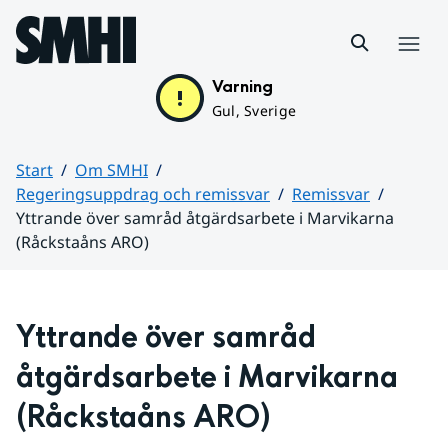
Hoppa till sidans innehåll
Meny
Varning
Gul, Sverige
Start
Om SMHI
Regeringsuppdrag och remissvar
Remissvar
Yttrande över samråd åtgärdsarbete i Marvikarna
(Råckstaåns ARO)
Huvudinnehåll
Yttrande över samråd 
åtgärdsarbete i Marvikarna 
(Råckstaåns ARO)