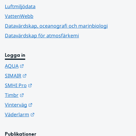
Luftmiljödata
VattenWebb
Datavärdskap, oceanografi och marinbiologi
Datavärdskap för atmosfärkemi
Logga in
Länk till annan webbplats.
AQUA
Länk till annan webbplats.
SIMAIR
Länk till annan webbplats.
SMHI Pro
Länk till annan webbplats.
Timbr
Länk till annan webbplats.
Vinterväg
Länk till annan webbplats.
Väderlarm
Publikationer