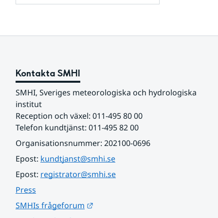
och
för
samarbetspartners
Om
webbplatsen
Kontakta SMHI
SMHI, Sveriges meteorologiska och hydrologiska 
institut
Reception och växel: 011-495 80 00
Telefon kundtjänst: 011-495 82 00
Organisationsnummer: 202100-0696
Epost: 
kundtjanst@smhi.se
Epost: 
registrator@smhi.se
Press
Länk till annan webbplats.
SMHIs frågeforum