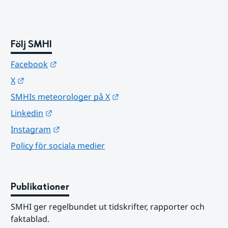
Följ SMHI
Länk till annan webbplats.
Facebook
Länk till annan webbplats.
X
Länk till annan webbplats.
SMHIs meteorologer på X
Länk till annan webbplats.
Linkedin
Länk till annan webbplats.
Instagram
Policy för sociala medier
Publikationer
SMHI ger regelbundet ut tidskrifter, rapporter och 
faktablad.