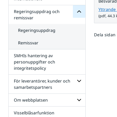
Besvarad
SMHIs
Undersidor
organisation
Yttrande
för
Regeringsuppdrag och
Samverkan
(pdf, 44.3 
remissvar
nationellt
och
internationellt
Regeringsuppdrag
Dela sidan
Remissvar
SMHIs hantering av
personuppgifter och
integritetspolicy
För leverantörer, kunder och
samarbetspartners
Undersidor
för
Om webbplatsen
För
leverantörer,
Visselblåsarfunktion
kunder
Undersidor