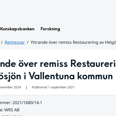
Kunskapsbanken
Forskning
Remissvar
Yttrande över remiss Restaurering av Helg
nde över remiss Restaureri
ösjön i Vallentuna kommun
november 2024
Publicerad
1 september 2021
❘
ummer
:
2021/1680/14.1
re
:
WRS AB