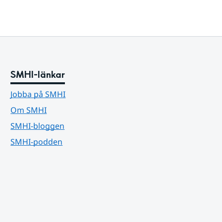
SMHI-länkar
Jobba på SMHI
Om SMHI
SMHI-bloggen
SMHI-podden