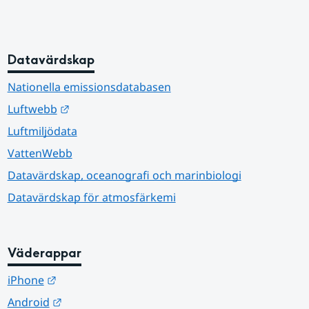
Datavärdskap
Nationella emissionsdatabasen
Länk till annan webbplats.
Luftwebb
Luftmiljödata
VattenWebb
Datavärdskap, oceanografi och marinbiologi
Datavärdskap för atmosfärkemi
Väderappar
Länk till annan webbplats.
iPhone
Länk till annan webbplats.
Android