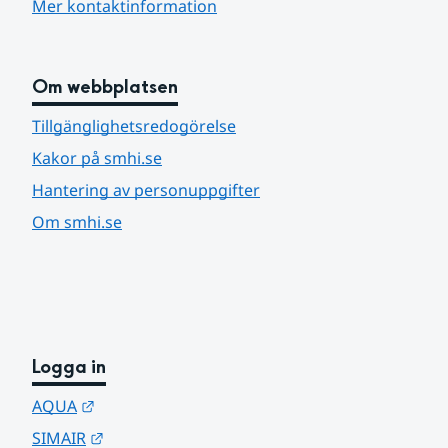
Mer kontaktinformation
Om webbplatsen
Tillgänglighetsredogörelse
Kakor på smhi.se
Hantering av personuppgifter
Om smhi.se
Logga in
Länk till annan webbplats.
AQUA
Länk till annan webbplats.
SIMAIR