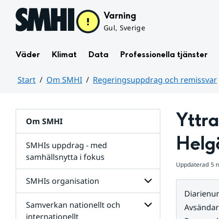
Hoppa till sidans innehåll
Varning
Gul, Sverige
Väder
Klimat
Data
Professionella tjänster
Start
Om SMHI
Regeringsuppdrag och remissvar
Huvudinnehåll
Yttra
Om SMHI
Helg
SMHIs uppdrag - med
samhällsnytta i fokus
Uppdaterad
5 
remissvar
SMHIs organisation
och
Diarien
Regeringsuppdrag
Samverkan nationellt och
för
Undersidor
Avsända
Undersidor
för
internationellt