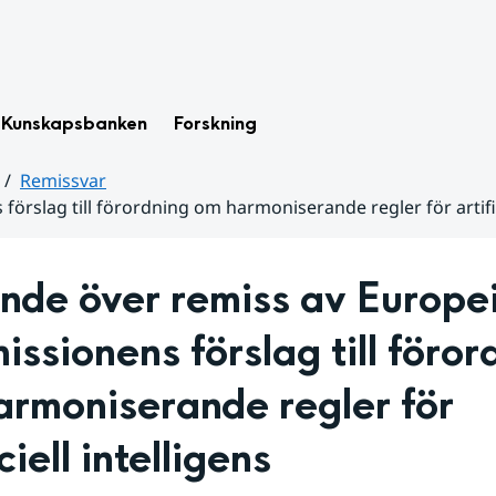
Kunskapsbanken
Forskning
Remissvar
rslag till förordning om harmoniserande regler för artifici
nde över remiss av Europei
ssionens förslag till förord
rmoniserande regler för 
ciell intelligens