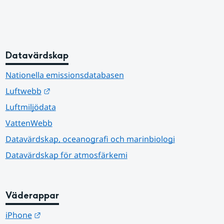
Datavärdskap
Nationella emissionsdatabasen
Länk till annan webbplats.
Luftwebb
Luftmiljödata
VattenWebb
Datavärdskap, oceanografi och marinbiologi
Datavärdskap för atmosfärkemi
Väderappar
Länk till annan webbplats.
iPhone