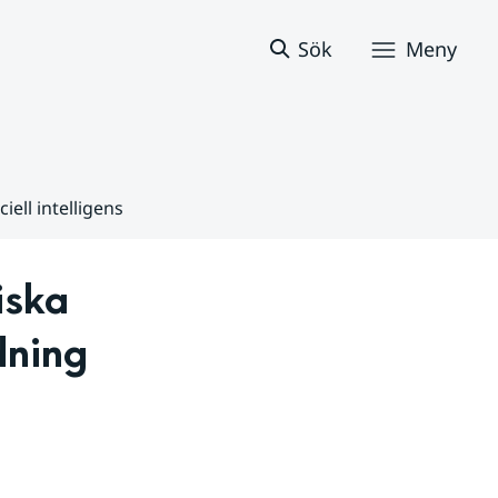
Sök
Meny
ell intelligens
ska 
ning 