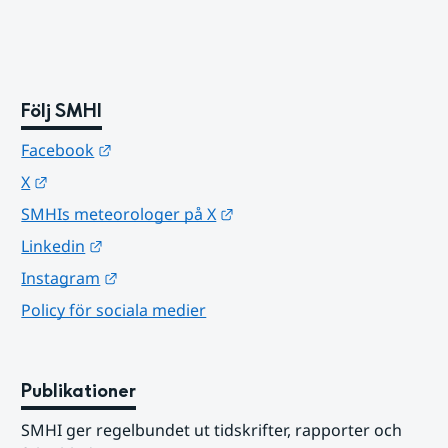
Följ SMHI
Länk till annan webbplats.
Facebook
Länk till annan webbplats.
X
Länk till annan webbplats.
SMHIs meteorologer på X
Länk till annan webbplats.
Linkedin
Länk till annan webbplats.
Instagram
Policy för sociala medier
Publikationer
SMHI ger regelbundet ut tidskrifter, rapporter och 