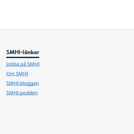
SMHI-länkar
Jobba på SMHI
Om SMHI
SMHI-bloggen
SMHI-podden