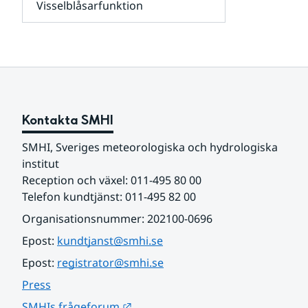
Visselblåsarfunktion
kunder
Undersidor
och
för
samarbetspartners
Om
webbplatsen
Kontakta SMHI
SMHI, Sveriges meteorologiska och hydrologiska 
institut
Reception och växel: 011-495 80 00
Telefon kundtjänst: 011-495 82 00
Organisationsnummer: 202100-0696
Epost: 
kundtjanst@smhi.se
Epost: 
registrator@smhi.se
Press
Länk till annan webbplats.
SMHIs frågeforum