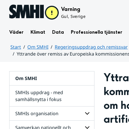
Hoppa till sidans innehåll
Varning
Gul, Sverige
Väder
Klimat
Data
Professionella tjänster
Start
Om SMHI
Regeringsuppdrag och remissvar
Yttrande över remiss av Europeiska kommissionens fö
Huvudinnehåll
Yttra
Om SMHI
kommi
SMHIs uppdrag - med
samhällsnytta i fokus
om ha
remissvar
SMHIs organisation
artifi
och
Regeringsuppdrag
Samverkan nationellt och
för
Undersidor