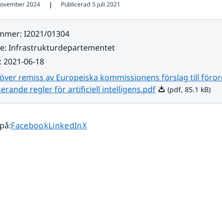
november 2024
Publicerad
5 juli 2021
❘
ummer
:
I2021/01304
re
:
Infrastrukturdepartementet
:
2021-06-18
över remiss av Europeiska kommissionens förslag till för
Pdf, 85.1 kB.
rande regler för artificiell intelligens.pdf
(pdf, 85.1 kB)
Dela sidan på
Dela sidan på
Dela sidan på
 på
:
Facebook
LinkedIn
X