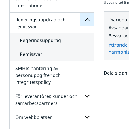
Uppdaterad
5 
Undersidor
för
internationellt
SMHIs
Undersidor
organisation
för
Regeringsuppdrag och
Diarien
Samverkan
remissvar
Avsända
nationellt
och
Besvarad
internationellt
Regeringsuppdrag
Yttrande 
harmonise
Remissvar
SMHIs hantering av
Dela sidan
personuppgifter och
integritetspolicy
För leverantörer, kunder och
samarbetspartners
Undersidor
för
Om webbplatsen
För
leverantörer,