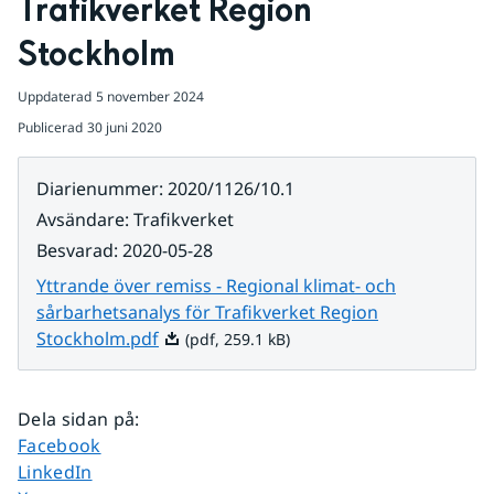
Trafikverket Region 
Stockholm
Uppdaterad
5 november 2024
Publicerad
30 juni 2020
Diarienummer
:
2020/1126/10.1
Avsändare
:
Trafikverket
Besvarad
:
2020-05-28
Yttrande över remiss - Regional klimat- och
sårbarhetsanalys för Trafikverket Region
Pdf, 259.1 kB.
Stockholm.pdf
(pdf, 259.1 kB)
Dela sidan på
:
Dela sidan på
Facebook
Dela sidan på
LinkedIn