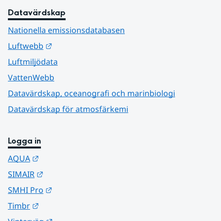
Datavärdskap
Nationella emissionsdatabasen
Länk till annan webbplats.
Luftwebb
Luftmiljödata
VattenWebb
Datavärdskap, oceanografi och marinbiologi
Datavärdskap för atmosfärkemi
Logga in
Länk till annan webbplats.
AQUA
Länk till annan webbplats.
SIMAIR
Länk till annan webbplats.
SMHI Pro
Länk till annan webbplats.
Timbr