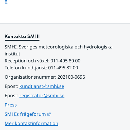
Dela sidan på
X
Kontakta SMHI
SMHI, Sveriges meteorologiska och hydrologiska 
institut
Reception och växel: 011-495 80 00
Telefon kundtjänst: 011-495 82 00
Organisationsnummer: 202100-0696
Epost: 
kundtjanst@smhi.se
Epost: 
registrator@smhi.se
Press
Länk till annan webbplats.
SMHIs frågeforum
Mer kontaktinformation