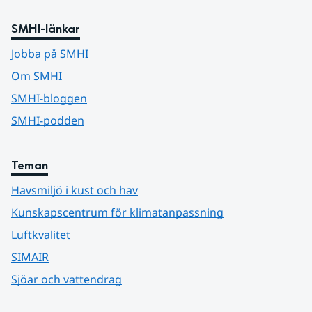
SMHI-länkar
Jobba på SMHI
Om SMHI
SMHI-bloggen
SMHI-podden
Teman
Havsmiljö i kust och hav
Kunskapscentrum för klimatanpassning
Luftkvalitet
SIMAIR
Sjöar och vattendrag