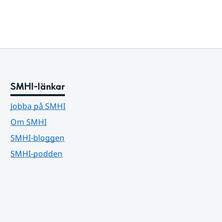
SMHI-länkar
Jobba på SMHI
Om SMHI
SMHI-bloggen
SMHI-podden