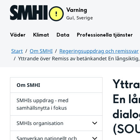
Hoppa till sidans innehåll
Varning
Gul, Sverige
Väder
Klimat
Data
Professionella tjänster
Start
Om SMHI
Regeringsuppdrag och remissvar
Yttrande över Remiss av betänkandet En långsiktig
Huvudinnehåll
Yttr
Om SMHI
En lå
SMHIs uppdrag - med
samhällsnytta i fokus
dialo
remissvar
SMHIs organisation
(SOU
och
Regeringsuppdrag
Samverkan nationellt och
för
Undersidor