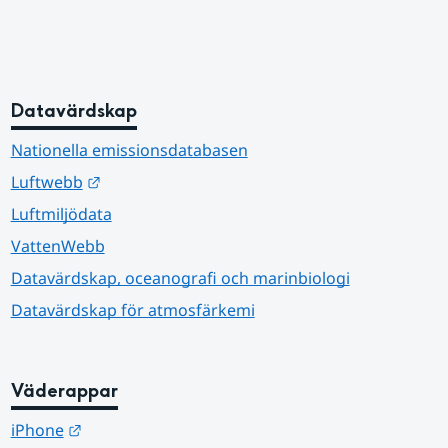
Datavärdskap
Nationella emissionsdatabasen
Länk till annan webbplats.
Luftwebb
Luftmiljödata
VattenWebb
Datavärdskap, oceanografi och marinbiologi
Datavärdskap för atmosfärkemi
Väderappar
Länk till annan webbplats.
iPhone