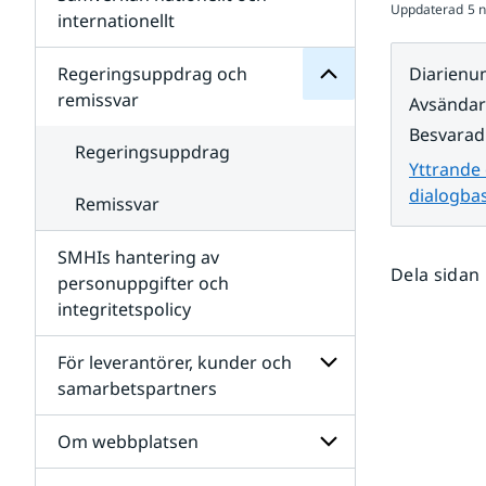
Uppdaterad
5 
Undersidor
för
internationellt
SMHIs
Undersidor
organisation
för
Regeringsuppdrag och
Diarien
Samverkan
remissvar
Avsända
nationellt
och
Besvarad
internationellt
Regeringsuppdrag
Yttrande
dialogba
Remissvar
SMHIs hantering av
Dela sidan
personuppgifter och
integritetspolicy
För leverantörer, kunder och
samarbetspartners
Undersidor
för
Om webbplatsen
För
leverantörer,