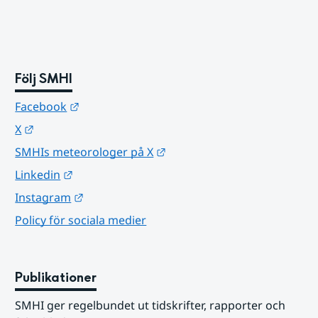
Följ SMHI
Länk till annan webbplats.
Facebook
Länk till annan webbplats.
X
Länk till annan webbplats.
SMHIs meteorologer på X
Länk till annan webbplats.
Linkedin
Länk till annan webbplats.
Instagram
Policy för sociala medier
Publikationer
SMHI ger regelbundet ut tidskrifter, rapporter och 