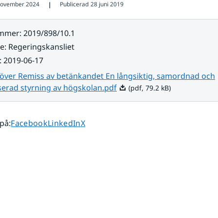
november 2024
Publicerad
28 juni 2019
❘
ummer
:
2019/898/10.1
re
:
Regeringskansliet
:
2019-06-17
 över Remiss av betänkandet En långsiktig, samordnad och
Pdf, 79.2 kB.
serad styrning av högskolan.pdf
(pdf, 79.2 kB)
Dela sidan på
Dela sidan på
Dela sidan på
 på
:
Facebook
LinkedIn
X