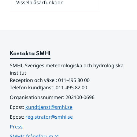
Visselblåsarfunktion
kunder
Undersidor
och
för
samarbetspartners
Om
webbplatsen
Kontakta SMHI
SMHI, Sveriges meteorologiska och hydrologiska 
institut
Reception och växel: 011-495 80 00
Telefon kundtjänst: 011-495 82 00
Organisationsnummer: 202100-0696
Epost: 
kundtjanst@smhi.se
Epost: 
registrator@smhi.se
Press
Länk till annan webbplats.
SMHIs frågeforum