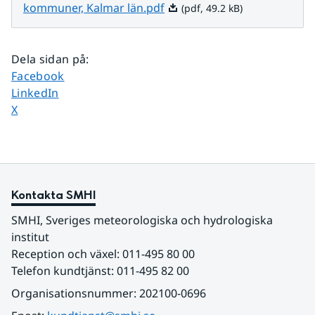
Pdf, 49.2 kB.
kommuner, Kalmar län.pdf
(pdf, 49.2 kB)
Dela sidan på
:
Dela sidan på
Facebook
Dela sidan på
LinkedIn
Dela sidan på
X
Kontakta SMHI
SMHI, Sveriges meteorologiska och hydrologiska 
institut
Reception och växel: 011-495 80 00
Telefon kundtjänst: 011-495 82 00
Organisationsnummer: 202100-0696