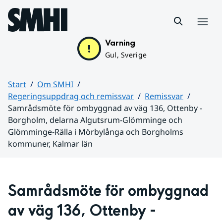
Hoppa till sidans innehåll
Meny
Varning
Gul, Sverige
Start
Om SMHI
Regeringsuppdrag och remissvar
Remissvar
Samrådsmöte för ombyggnad av väg 136, Ottenby -
Borgholm, delarna Algutsrum-Glömminge och
Glömminge-Rälla i Mörbylånga och Borgholms
kommuner, Kalmar län
Huvudinnehåll
Samrådsmöte för ombyggnad 
av väg 136, Ottenby - 