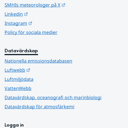
Länk till annan webbplats.
SMHIs meteorologer på X
Länk till annan webbplats.
Linkedin
Länk till annan webbplats.
Instagram
Policy för sociala medier
Datavärdskap
Nationella emissionsdatabasen
Länk till annan webbplats.
Luftwebb
Luftmiljödata
VattenWebb
Datavärdskap, oceanografi och marinbiologi
Datavärdskap för atmosfärkemi
Logga in