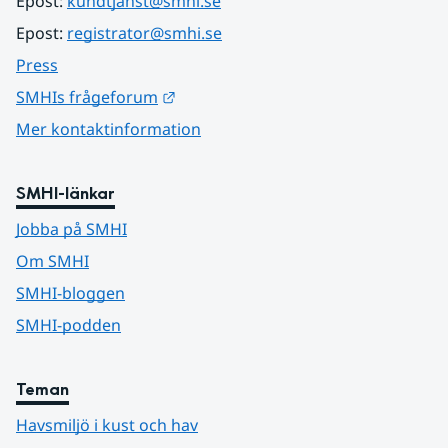
Epost: 
kundtjanst@smhi.se
Epost: 
registrator@smhi.se
Press
Länk till annan webbplats.
SMHIs frågeforum
Mer kontaktinformation
SMHI-länkar
Jobba på SMHI
Om SMHI
SMHI-bloggen
SMHI-podden
Teman
Havsmiljö i kust och hav