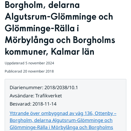
Borgholm, delarna 
Algutsrum-Glömminge och 
Glömminge-Rälla i 
Mörbylånga och Borgholms 
kommuner, Kalmar län
Uppdaterad
5 november 2024
Publicerad
20 november 2018
Diarienummer
:
2018/2038/10.1
Avsändare
:
Trafikverket
Besvarad
:
2018-11-14
Yttrande över ombyggnad av väg 136, Ottenby –
Borgholm, delarna Algutsrum-Glömminge och
Glömminge-Rälla i Mörbylånga och Borgholms