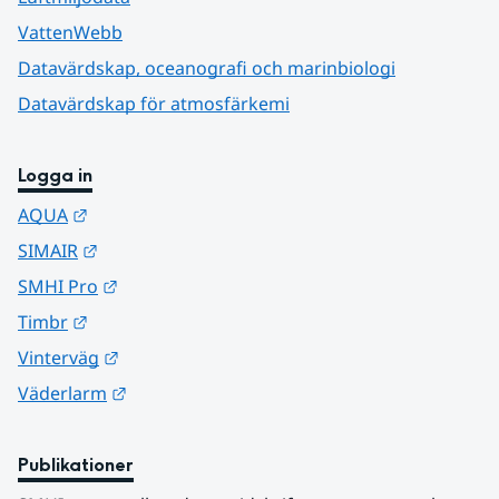
VattenWebb
Datavärdskap, oceanografi och marinbiologi
Datavärdskap för atmosfärkemi
Logga in
Länk till annan webbplats.
AQUA
Länk till annan webbplats.
SIMAIR
Länk till annan webbplats.
SMHI Pro
Länk till annan webbplats.
Timbr
Länk till annan webbplats.
Vinterväg
Länk till annan webbplats.
Väderlarm
Publikationer