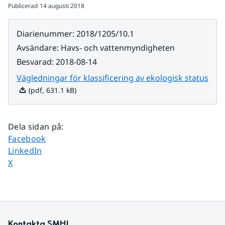
Publicerad
14 augusti 2018
Diarienummer
:
2018/1205/10.1
Avsändare
:
Havs- och vattenmyndigheten
Besvarad
:
2018-08-14
Pdf,
Vägledningar för klassificering av ekologisk status
(pdf, 631.1 kB)
Dela sidan på
:
Dela sidan på
Facebook
Dela sidan på
LinkedIn
Dela sidan på
X
Kontakta SMHI