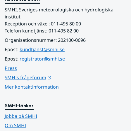
SMHI, Sveriges meteorologiska och hydrologiska 
institut
Reception och växel: 011-495 80 00
Telefon kundtjänst: 011-495 82 00
Organisationsnummer: 202100-0696
Epost: 
kundtjanst@smhi.se
Epost: 
registrator@smhi.se
Press
Länk till annan webbplats.
SMHIs frågeforum
Mer kontaktinformation
SMHI-länkar
Jobba på SMHI
Om SMHI