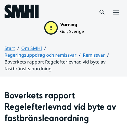
Hoppa till sidans innehåll
Meny
Varning
Gul, Sverige
Start
Om SMHI
Regeringsuppdrag och remissvar
Remissvar
Boverkets rapport Regelefterlevnad vid byte av
fastbränsleanordning
Huvudinnehåll
Boverkets rapport 
Regelefterlevnad vid byte av 
fastbränsleanordning