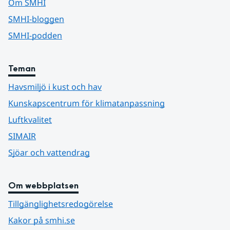
Om SMHI
SMHI-bloggen
SMHI-podden
Teman
Havsmiljö i kust och hav
Kunskapscentrum för klimatanpassning
Luftkvalitet
SIMAIR
Sjöar och vattendrag
Om webbplatsen
Tillgänglighetsredogörelse
Kakor på smhi.se