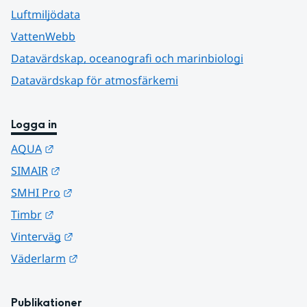
Luftmiljödata
VattenWebb
Datavärdskap, oceanografi och marinbiologi
Datavärdskap för atmosfärkemi
Logga in
Länk till annan webbplats.
AQUA
Länk till annan webbplats.
SIMAIR
Länk till annan webbplats.
SMHI Pro
Länk till annan webbplats.
Timbr
Länk till annan webbplats.
Vinterväg
Länk till annan webbplats.
Väderlarm
Publikationer