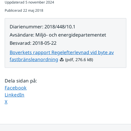
Uppdaterad
5 november 2024
Publicerad
22 maj 2018
Diarienummer
:
2018/448/10.1
Avsändare
:
Miljö- och energidepartementet
Besvarad
:
2018-05-22
Boverkets rapport Regelefterlevnad vid byte av
Pdf, 276.6 kB.
fastbränsleanordning
(pdf, 276.6 kB)
Dela sidan på
:
Dela sidan på
Facebook
Dela sidan på
LinkedIn
Dela sidan på
X