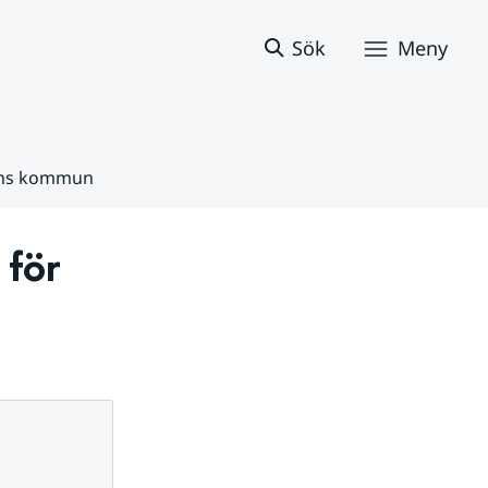
Sök
Meny
yns kommun
för 