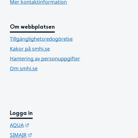
Mer kontaktinformation
Om webbplatsen
Tillgänglighetsredogörelse
Kakor på smhi.se
Hantering av personuppgifter
Om smhi.se
Logga in
Länk till annan webbplats.
AQUA
Länk till annan webbplats.
SIMAIR