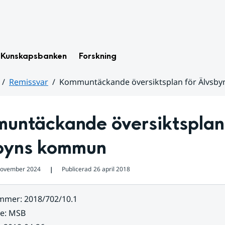
Kunskapsbanken
Forskning
Remissvar
Kommuntäckande översiktsplan för Älvsb
untäckande översiktsplan 
byns kommun
november 2024
Publicerad
26 april 2018
❘
ummer
:
2018/702/10.1
re
:
MSB