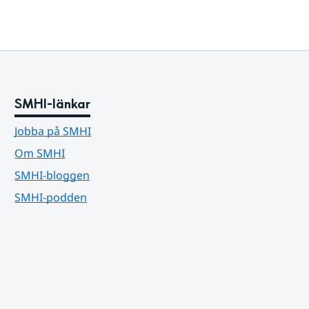
SMHI-länkar
Jobba på SMHI
Om SMHI
SMHI-bloggen
SMHI-podden