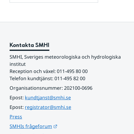
och
för
samarbetspartners
Om
webbplatsen
Kontakta SMHI
SMHI, Sveriges meteorologiska och hydrologiska 
institut
Reception och växel: 011-495 80 00
Telefon kundtjänst: 011-495 82 00
Organisationsnummer: 202100-0696
Epost: 
kundtjanst@smhi.se
Epost: 
registrator@smhi.se
Press
Länk till annan webbplats.
SMHIs frågeforum