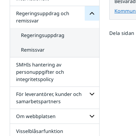
Besvarad
SMHIs
Undersidor
organisation
Kommuntä
för
Regeringsuppdrag och
Samverkan
remissvar
nationellt
och
Dela sidan
internationellt
Regeringsuppdrag
Remissvar
SMHIs hantering av
personuppgifter och
integritetspolicy
För leverantörer, kunder och
samarbetspartners
Undersidor
för
Om webbplatsen
För
leverantörer,
Visselblåsarfunktion
kunder
Undersidor