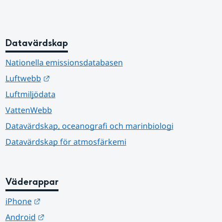
Datavärdskap
Nationella emissionsdatabasen
Länk till annan webbplats.
Luftwebb
Luftmiljödata
VattenWebb
Datavärdskap, oceanografi och marinbiologi
Datavärdskap för atmosfärkemi
Väderappar
Länk till annan webbplats.
iPhone
Länk till annan webbplats.
Android