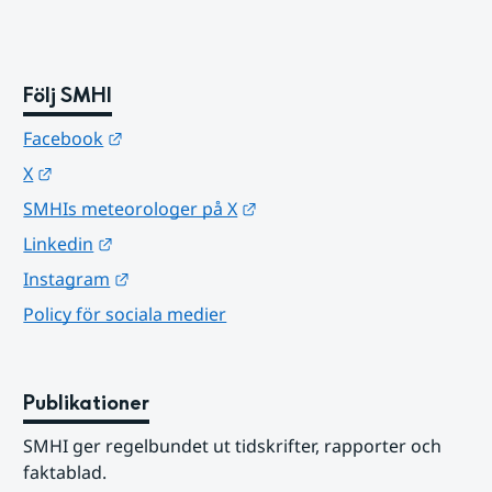
Följ SMHI
Länk till annan webbplats.
Facebook
Länk till annan webbplats.
X
Länk till annan webbplats.
SMHIs meteorologer på X
Länk till annan webbplats.
Linkedin
Länk till annan webbplats.
Instagram
Policy för sociala medier
Publikationer
SMHI ger regelbundet ut tidskrifter, rapporter och 
faktablad.