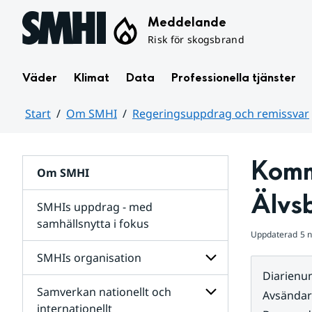
Hoppa till sidans innehåll
Meddelande
Risk för skogsbrand
Väder
Klimat
Data
Professionella tjänster
Start
Om SMHI
Regeringsuppdrag och remissvar
Huvudinnehåll
Komm
Om SMHI
Älvs
SMHIs uppdrag - med
samhällsnytta i fokus
Uppdaterad
5 
remissvar
SMHIs organisation
och
Diarien
Regeringsuppdrag
Samverkan nationellt och
för
Undersidor
Avsända
Undersidor
för
internationellt