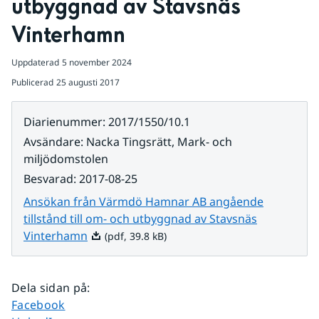
utbyggnad av Stavsnäs 
Vinterhamn
Uppdaterad
5 november 2024
Publicerad
25 augusti 2017
Diarienummer
:
2017/1550/10.1
Avsändare
:
Nacka Tingsrätt, Mark- och
miljödomstolen
Besvarad
:
2017-08-25
Ansökan från Värmdö Hamnar AB angående
tillstånd till om- och utbyggnad av Stavsnäs
Pdf, 39.8 kB.
Vinterhamn
(pdf, 39.8 kB)
Dela sidan på
:
Dela sidan på
Facebook