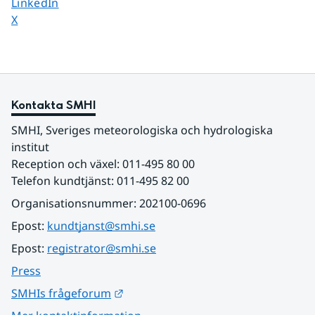
Dela sidan på
LinkedIn
Dela sidan på
X
Kontakta SMHI
SMHI, Sveriges meteorologiska och hydrologiska 
institut
Reception och växel: 011-495 80 00
Telefon kundtjänst: 011-495 82 00
Organisationsnummer: 202100-0696
Epost: 
kundtjanst@smhi.se
Epost: 
registrator@smhi.se
Press
Länk till annan webbplats.
SMHIs frågeforum