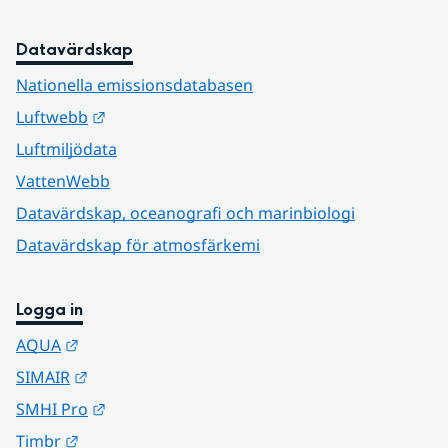
Datavärdskap
Nationella emissionsdatabasen
Länk till annan webbplats.
Luftwebb
Luftmiljödata
VattenWebb
Datavärdskap, oceanografi och marinbiologi
Datavärdskap för atmosfärkemi
Logga in
Länk till annan webbplats.
AQUA
Länk till annan webbplats.
SIMAIR
Länk till annan webbplats.
SMHI Pro
Länk till annan webbplats.
Timbr