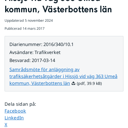
kommun, Västerbottens län
Uppdaterad
5 november 2024
Publicerad
14 mars 2017
Diarienummer
:
2016/340/10.1
Avsändare
:
Trafikverket
Besvarad
:
2017-03-14
Samrådsmöte för anläggning av
trafiksäkerhetsåtgärder i Hissjö vid väg 363 Umeå
Pdf, 39.9 kB.
kommun, Västerbottens län
(pdf, 39.9 kB)
Dela sidan på
:
Dela sidan på
Facebook
Dela sidan på
LinkedIn
Dela sidan på
X