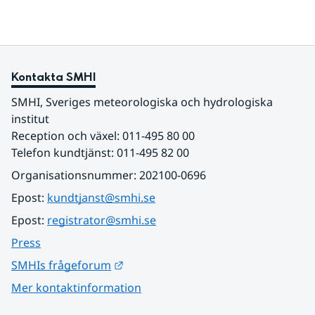
Kontakta SMHI
SMHI, Sveriges meteorologiska och hydrologiska 
institut
Reception och växel: 011-495 80 00
Telefon kundtjänst: 011-495 82 00
Organisationsnummer: 202100-0696
Epost: 
kundtjanst@smhi.se
Epost: 
registrator@smhi.se
Press
Länk till annan webbplats.
SMHIs frågeforum
Mer kontaktinformation