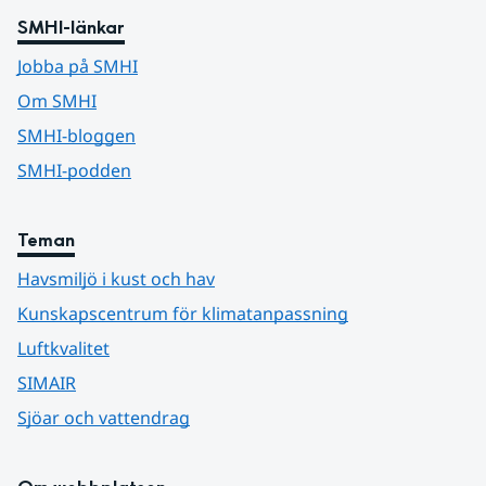
SMHI-länkar
Jobba på SMHI
Om SMHI
SMHI-bloggen
SMHI-podden
Teman
Havsmiljö i kust och hav
Kunskapscentrum för klimatanpassning
Luftkvalitet
SIMAIR
Sjöar och vattendrag