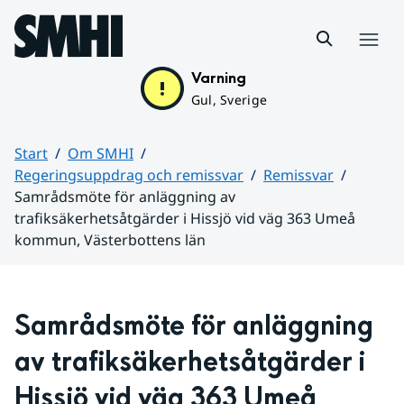
Hoppa till sidans innehåll
Meny
Varning
Gul, Sverige
Start
Om SMHI
Regeringsuppdrag och remissvar
Remissvar
Samrådsmöte för anläggning av
trafiksäkerhetsåtgärder i Hissjö vid väg 363 Umeå
kommun, Västerbottens län
Huvudinnehåll
Samrådsmöte för anläggning 
av trafiksäkerhetsåtgärder i 
Hissjö vid väg 363 Umeå 