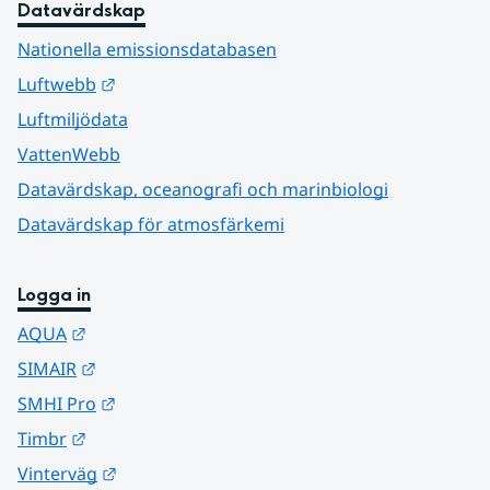
Datavärdskap
Nationella emissionsdatabasen
Länk till annan webbplats.
Luftwebb
Luftmiljödata
VattenWebb
Datavärdskap, oceanografi och marinbiologi
Datavärdskap för atmosfärkemi
Logga in
Länk till annan webbplats.
AQUA
Länk till annan webbplats.
SIMAIR
Länk till annan webbplats.
SMHI Pro
Länk till annan webbplats.
Timbr
Länk till annan webbplats.
Vinterväg