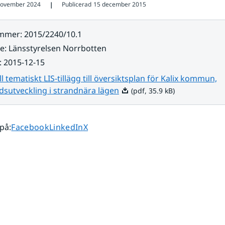
november 2024
Publicerad
15 december 2015
❘
ummer
:
2015/2240/10.1
re
:
Länsstyrelsen Norrbotten
:
2015-12-15
ll tematiskt LIS-tillägg till översiktsplan för Kalix kommun,
Pdf, 35.9 kB.
dsutveckling i strandnära lägen
(pdf, 35.9 kB)
Dela sidan på
Dela sidan på
Dela sidan på
 på
:
Facebook
LinkedIn
X