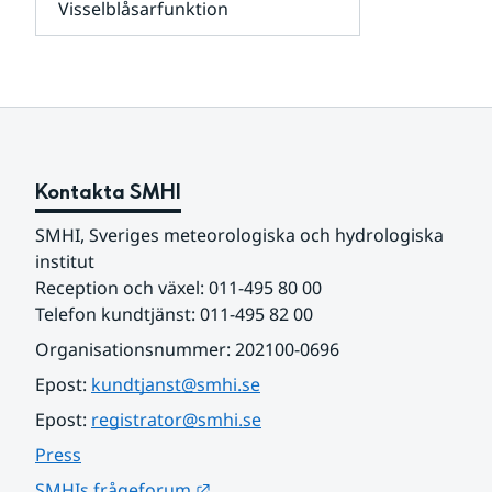
Visselblåsarfunktion
kunder
Undersidor
och
för
samarbetspartners
Om
webbplatsen
Kontakta SMHI
SMHI, Sveriges meteorologiska och hydrologiska 
institut
Reception och växel: 011-495 80 00
Telefon kundtjänst: 011-495 82 00
Organisationsnummer: 202100-0696
Epost: 
kundtjanst@smhi.se
Epost: 
registrator@smhi.se
Press
Länk till annan webbplats.
SMHIs frågeforum