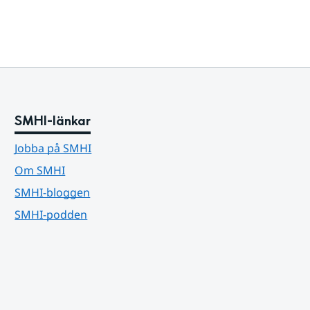
SMHI-länkar
Jobba på SMHI
Om SMHI
SMHI-bloggen
SMHI-podden