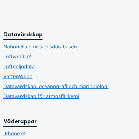
Datavärdskap
Nationella emissionsdatabasen
Länk till annan webbplats.
Luftwebb
Luftmiljödata
VattenWebb
Datavärdskap, oceanografi och marinbiologi
Datavärdskap för atmosfärkemi
Väderappar
Länk till annan webbplats.
iPhone