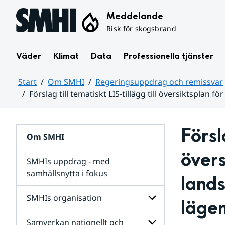
Hoppa till sidans innehåll
Meddelande
Risk för skogsbrand
Väder
Klimat
Data
Professionella tjänster
Start
Om SMHI
Regeringsuppdrag och remissvar
Förslag till tematiskt LIS-tillägg till översiktsplan
Huvudinnehåll
Försla
Om SMHI
övers
SMHIs uppdrag - med
samhällsnytta i fokus
lands
remissvar
SMHIs organisation
läge
och
Regeringsuppdrag
Samverkan nationellt och
för
Undersidor