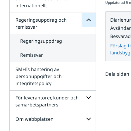
Uppdaterad
5 
Undersidor
för
internationellt
SMHIs
Undersidor
organisation
för
Regeringsuppdrag och
Diarien
Samverkan
remissvar
Avsända
nationellt
och
Besvarad
internationellt
Regeringsuppdrag
Förslag ti
landsbyg
Remissvar
SMHIs hantering av
Dela sidan
personuppgifter och
integritetspolicy
För leverantörer, kunder och
samarbetspartners
Undersidor
för
Om webbplatsen
För
leverantörer,