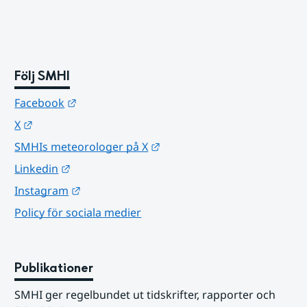
Följ SMHI
Länk till annan webbplats.
Facebook
Länk till annan webbplats.
X
Länk till annan webbplats.
SMHIs meteorologer på X
Länk till annan webbplats.
Linkedin
Länk till annan webbplats.
Instagram
Policy för sociala medier
Publikationer
SMHI ger regelbundet ut tidskrifter, rapporter och 