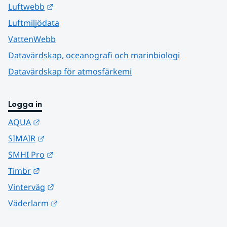
Länk till annan webbplats.
Luftwebb
Luftmiljödata
VattenWebb
Datavärdskap, oceanografi och marinbiologi
Datavärdskap för atmosfärkemi
Logga in
Länk till annan webbplats.
AQUA
Länk till annan webbplats.
SIMAIR
Länk till annan webbplats.
SMHI Pro
Länk till annan webbplats.
Timbr
Länk till annan webbplats.
Vinterväg
Länk till annan webbplats.
Väderlarm