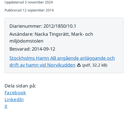
Uppdaterad
5 november 2024
Publicerad
12 september 2014
Diarienummer
:
2012/1850/10.1
Avsändare
:
Nacka Tingsrätt, Mark- och
miljödomstolen
Besvarad
:
2014-09-12
Stockholms Hamn AB angående anläggande och
Pdf, 32.2 kB.
drift av hamn vid Norvikudden
(pdf, 32.2 kB)
Dela sidan på
:
Dela sidan på
Facebook
Dela sidan på
LinkedIn
Dela sidan på
X