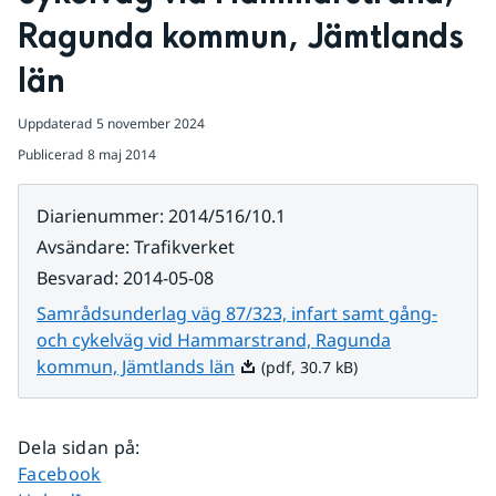
Ragunda kommun, Jämtlands 
län
Uppdaterad
5 november 2024
Publicerad
8 maj 2014
Diarienummer
:
2014/516/10.1
Avsändare
:
Trafikverket
Besvarad
:
2014-05-08
Samrådsunderlag väg 87/323, infart samt gång-
och cykelväg vid Hammarstrand, Ragunda
Pdf, 30.7 kB.
kommun, Jämtlands län
(pdf, 30.7 kB)
Dela sidan på
:
Dela sidan på
Facebook