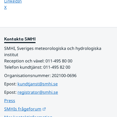
Dela sidan på
LinkedIn
Dela sidan på
X
Kontakta SMHI
SMHI, Sveriges meteorologiska och hydrologiska 
institut
Reception och växel: 011-495 80 00
Telefon kundtjänst: 011-495 82 00
Organisationsnummer: 202100-0696
Epost: 
kundtjanst@smhi.se
Epost: 
registrator@smhi.se
Press
Länk till annan webbplats.
SMHIs frågeforum