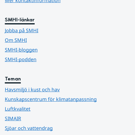
Mer kontaktinformation
SMHI-länkar
Jobba på SMHI
Om SMHI
SMHI-bloggen
SMHI-podden
Teman
Havsmiljö i kust och hav
Kunskapscentrum för klimatanpassning
Luftkvalitet
SIMAIR
Sjöar och vattendrag