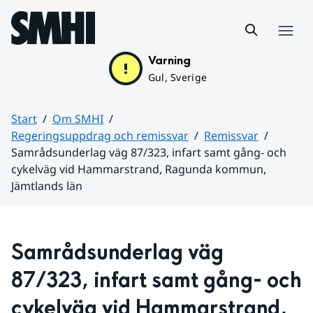
Hoppa till sidans innehåll
Meny
Varning
Gul, Sverige
Start
Om SMHI
Regeringsuppdrag och remissvar
Remissvar
Samrådsunderlag väg 87/323, infart samt gång- och
cykelväg vid Hammarstrand, Ragunda kommun,
Jämtlands län
Huvudinnehåll
Samrådsunderlag väg 
87/323, infart samt gång- och 
cykelväg vid Hammarstrand, 