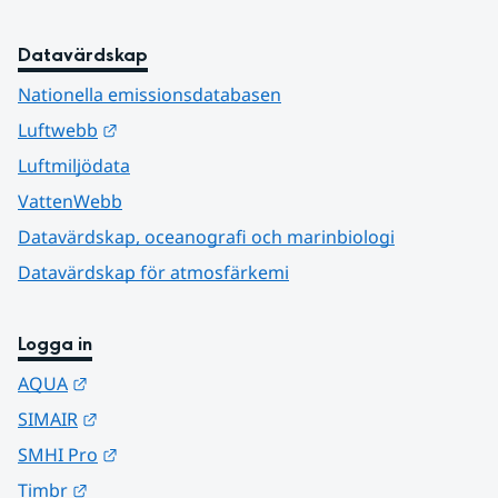
Datavärdskap
Nationella emissionsdatabasen
Länk till annan webbplats.
Luftwebb
Luftmiljödata
VattenWebb
Datavärdskap, oceanografi och marinbiologi
Datavärdskap för atmosfärkemi
Logga in
Länk till annan webbplats.
AQUA
Länk till annan webbplats.
SIMAIR
Länk till annan webbplats.
SMHI Pro
Länk till annan webbplats.
Timbr