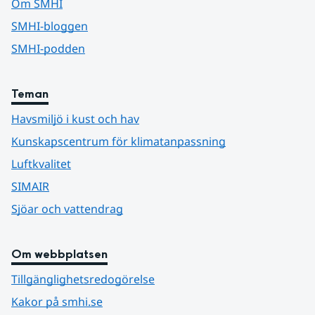
Om SMHI
SMHI-bloggen
SMHI-podden
Teman
Havsmiljö i kust och hav
Kunskapscentrum för klimatanpassning
Luftkvalitet
SIMAIR
Sjöar och vattendrag
Om webbplatsen
Tillgänglighetsredogörelse
Kakor på smhi.se