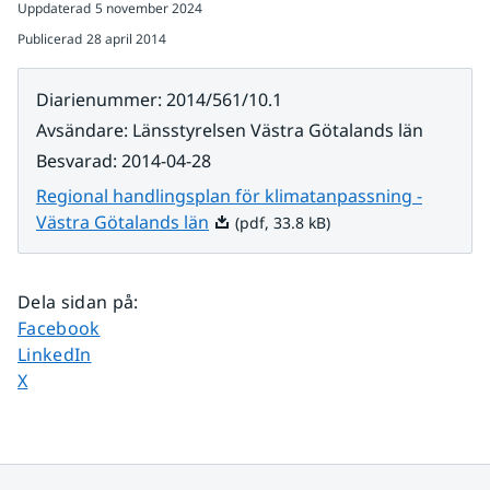
Uppdaterad
5 november 2024
Publicerad
28 april 2014
Diarienummer
:
2014/561/10.1
Avsändare
:
Länsstyrelsen Västra Götalands län
Besvarad
:
2014-04-28
Regional handlingsplan för klimatanpassning -
Pdf, 33.8 kB.
Västra Götalands län
(pdf, 33.8 kB)
Dela sidan på
:
Dela sidan på
Facebook
Dela sidan på
LinkedIn
Dela sidan på
X