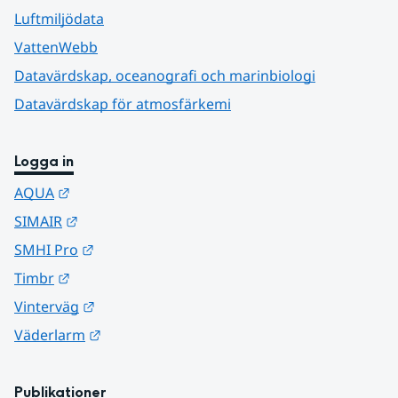
Luftmiljödata
VattenWebb
Datavärdskap, oceanografi och marinbiologi
Datavärdskap för atmosfärkemi
Logga in
Länk till annan webbplats.
AQUA
Länk till annan webbplats.
SIMAIR
Länk till annan webbplats.
SMHI Pro
Länk till annan webbplats.
Timbr
Länk till annan webbplats.
Vinterväg
Länk till annan webbplats.
Väderlarm
Publikationer