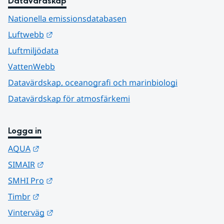
Datavärdskap
Nationella emissionsdatabasen
Länk till annan webbplats.
Luftwebb
Luftmiljödata
VattenWebb
Datavärdskap, oceanografi och marinbiologi
Datavärdskap för atmosfärkemi
Logga in
Länk till annan webbplats.
AQUA
Länk till annan webbplats.
SIMAIR
Länk till annan webbplats.
SMHI Pro
Länk till annan webbplats.
Timbr
Länk till annan webbplats.
Vinterväg