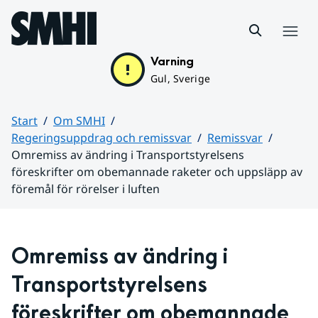
Hoppa till sidans innehåll
Meny
Varning
Gul, Sverige
Start
Om SMHI
Regeringsuppdrag och remissvar
Remissvar
Omremiss av ändring i Transportstyrelsens
föreskrifter om obemannade raketer och uppsläpp av
föremål för rörelser i luften
Huvudinnehåll
Omremiss av ändring i 
Transportstyrelsens 
föreskrifter om obemannade 