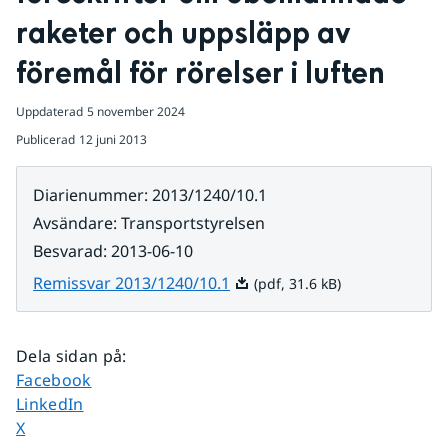
raketer och uppsläpp av 
föremål för rörelser i luften
Uppdaterad
5 november 2024
Publicerad
12 juni 2013
Diarienummer
:
2013/1240/10.1
Avsändare
:
Transportstyrelsen
Besvarad
:
2013-06-10
Pdf, 31.6 kB.
Remissvar 2013/1240/10.1
(pdf, 31.6 kB)
Dela sidan på
:
Dela sidan på
Facebook
Dela sidan på
LinkedIn
Dela sidan på
X