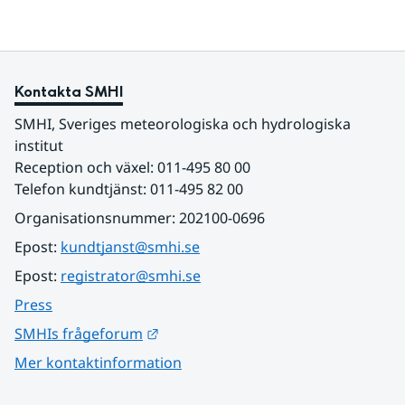
Kontakta SMHI
SMHI, Sveriges meteorologiska och hydrologiska 
institut
Reception och växel: 011-495 80 00
Telefon kundtjänst: 011-495 82 00
Organisationsnummer: 202100-0696
Epost: 
kundtjanst@smhi.se
Epost: 
registrator@smhi.se
Press
Länk till annan webbplats.
SMHIs frågeforum
Mer kontaktinformation