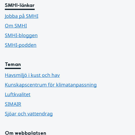
SMHI-länkar
Jobba på SMHI
Om SMHI
SMHI-bloggen
SMHI-podden
Teman
Havsmiljö i kust och hav
Kunskapscentrum för klimatanpassning
Luftkvalitet
SIMAIR
Sjöar och vattendrag
Om webbplatsen