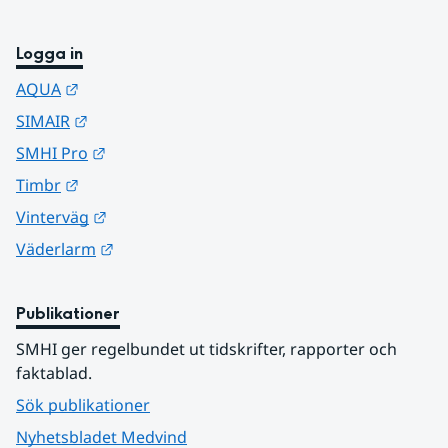
Logga in
Länk till annan webbplats.
AQUA
Länk till annan webbplats.
SIMAIR
Länk till annan webbplats.
SMHI Pro
Länk till annan webbplats.
Timbr
Länk till annan webbplats.
Vinterväg
Länk till annan webbplats.
Väderlarm
Publikationer
SMHI ger regelbundet ut tidskrifter, rapporter och 
faktablad.
Sök publikationer
Nyhetsbladet Medvind