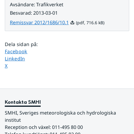
Avsändare
:
Trafikverket
Besvarad
:
2013-03-01
Pdf, 716.6 kB.
Remissvar 2012/1686/10.1
(pdf, 716.6 kB)
Dela sidan på
:
Dela sidan på
Facebook
Dela sidan på
LinkedIn
Dela sidan på
X
Kontakta SMHI
SMHI, Sveriges meteorologiska och hydrologiska 
institut
Reception och växel: 011-495 80 00