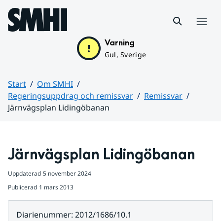
Hoppa till sidans innehåll
Meny
Varning
Gul, Sverige
Start
Om SMHI
Regeringsuppdrag och remissvar
Remissvar
Järnvägsplan Lidingöbanan
Huvudinnehåll
Järnvägsplan Lidingöbanan
Uppdaterad
5 november 2024
Publicerad
1 mars 2013
Diarienummer
:
2012/1686/10.1