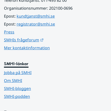
Telefon kundtjänst: 011-495 82 00
Organisationsnummer: 202100-0696
Epost: 
kundtjanst@smhi.se
Epost: 
registrator@smhi.se
Press
Länk till annan webbplats.
SMHIs frågeforum
Mer kontaktinformation
SMHI-länkar
Jobba på SMHI
Om SMHI
SMHI-bloggen
SMHI-podden