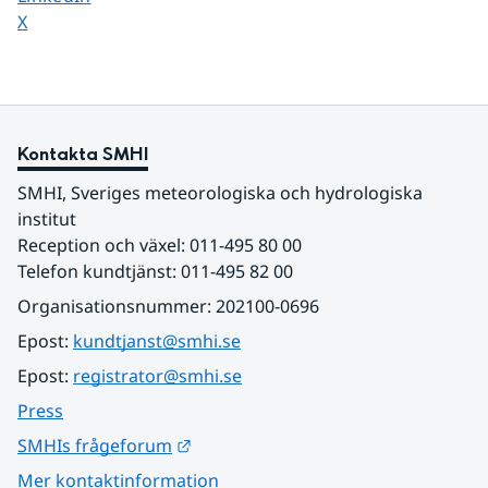
Dela sidan på
X
Kontakta SMHI
SMHI, Sveriges meteorologiska och hydrologiska 
institut
Reception och växel: 011-495 80 00
Telefon kundtjänst: 011-495 82 00
Organisationsnummer: 202100-0696
Epost: 
kundtjanst@smhi.se
Epost: 
registrator@smhi.se
Press
Länk till annan webbplats.
SMHIs frågeforum
Mer kontaktinformation