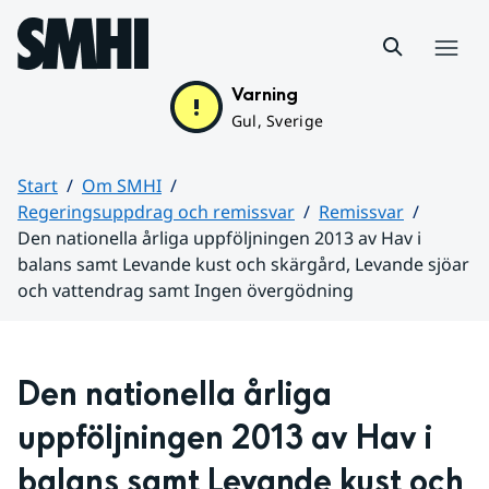
Hoppa till sidans innehåll
Meny
Varning
Gul, Sverige
Start
Om SMHI
Regeringsuppdrag och remissvar
Remissvar
Den nationella årliga uppföljningen 2013 av Hav i
balans samt Levande kust och skärgård, Levande sjöar
och vattendrag samt Ingen övergödning
Huvudinnehåll
Den nationella årliga 
uppföljningen 2013 av Hav i 
balans samt Levande kust och 