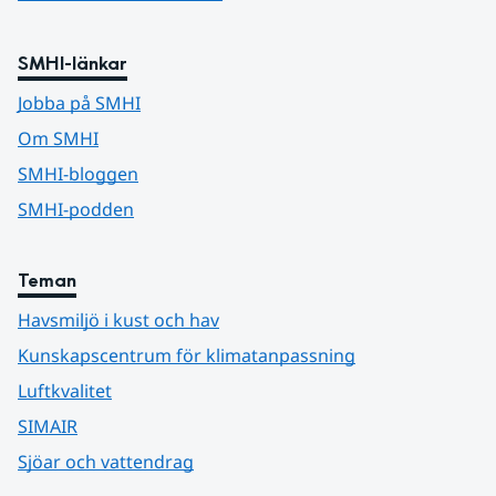
SMHI-länkar
Jobba på SMHI
Om SMHI
SMHI-bloggen
SMHI-podden
Teman
Havsmiljö i kust och hav
Kunskapscentrum för klimatanpassning
Luftkvalitet
SIMAIR
Sjöar och vattendrag