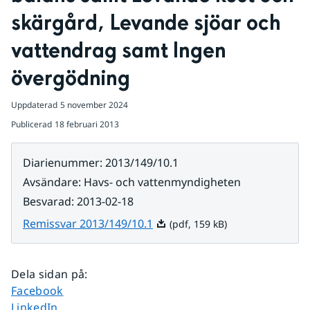
skärgård, Levande sjöar och 
vattendrag samt Ingen 
övergödning
Uppdaterad
5 november 2024
Publicerad
18 februari 2013
Diarienummer
:
2013/149/10.1
Avsändare
:
Havs- och vattenmyndigheten
Besvarad
:
2013-02-18
Pdf, 159 kB.
Remissvar 2013/149/10.1
(pdf, 159 kB)
Dela sidan på
:
Dela sidan på
Facebook
Dela sidan på
LinkedIn