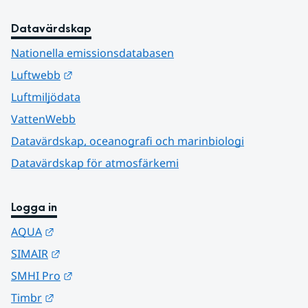
Datavärdskap
Nationella emissionsdatabasen
Länk till annan webbplats.
Luftwebb
Luftmiljödata
VattenWebb
Datavärdskap, oceanografi och marinbiologi
Datavärdskap för atmosfärkemi
Logga in
Länk till annan webbplats.
AQUA
Länk till annan webbplats.
SIMAIR
Länk till annan webbplats.
SMHI Pro
Länk till annan webbplats.
Timbr