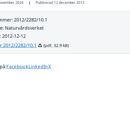
november 2024
Publicerad
12 december 2012
❘
ummer
:
2012/2282/10.1
re
:
Naturvårdsverket
:
2012-12-12
Pdf, 32.9 kB.
r 2012/2282/10.1
(pdf, 32.9 kB)
Dela sidan på
Dela sidan på
Dela sidan på
 på
:
Facebook
LinkedIn
X