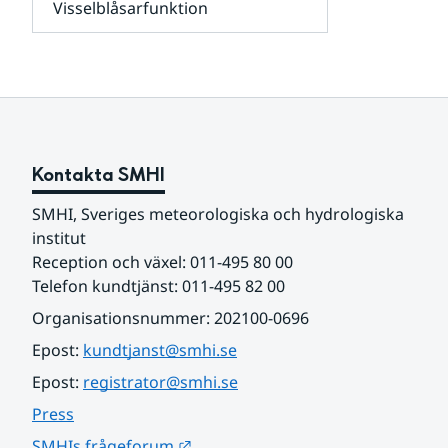
Visselblåsarfunktion
kunder
Undersidor
och
för
samarbetspartners
Om
webbplatsen
Kontakta SMHI
SMHI, Sveriges meteorologiska och hydrologiska 
institut
Reception och växel: 011-495 80 00
Telefon kundtjänst: 011-495 82 00
Organisationsnummer: 202100-0696
Epost: 
kundtjanst@smhi.se
Epost: 
registrator@smhi.se
Press
Länk till annan webbplats.
SMHIs frågeforum