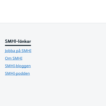
SMHI-länkar
Jobba på SMHI
Om SMHI
SMHI-bloggen
SMHI-podden