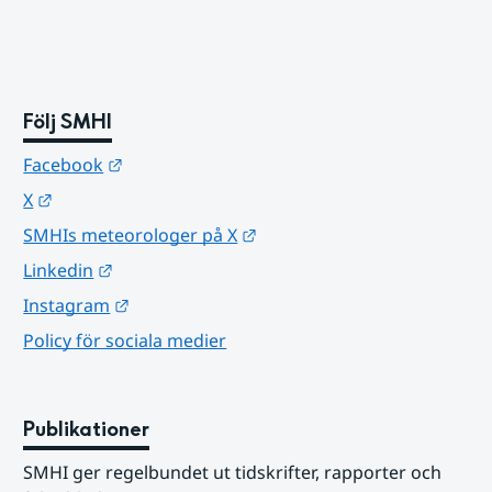
Följ SMHI
Länk till annan webbplats.
Facebook
Länk till annan webbplats.
X
Länk till annan webbplats.
SMHIs meteorologer på X
Länk till annan webbplats.
Linkedin
Länk till annan webbplats.
Instagram
Policy för sociala medier
Publikationer
SMHI ger regelbundet ut tidskrifter, rapporter och 