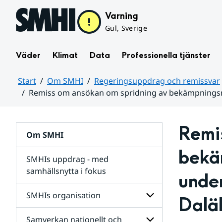
Hoppa till sidans innehåll
Varning
Gul, Sverige
Väder
Klimat
Data
Professionella tjänster
Start
Om SMHI
Regeringsuppdrag och remissvar
Remiss om ansökan om spridning av bekämpningsm
Huvudinnehåll
Remi
Om SMHI
bekä
SMHIs uppdrag - med
samhällsnytta i fokus
under
remissvar
SMHIs organisation
Dalä
och
Regeringsuppdrag
Samverkan nationellt och
för
Undersidor