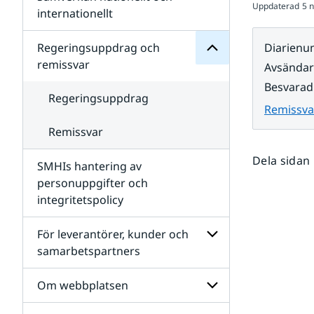
Uppdaterad
5 
Undersidor
för
internationellt
SMHIs
Undersidor
organisation
för
Regeringsuppdrag och
Diarien
Samverkan
remissvar
Avsända
nationellt
och
Besvarad
internationellt
Regeringsuppdrag
Remissva
Remissvar
Dela sidan
SMHIs hantering av
personuppgifter och
integritetspolicy
För leverantörer, kunder och
samarbetspartners
Undersidor
för
Om webbplatsen
För
leverantörer,