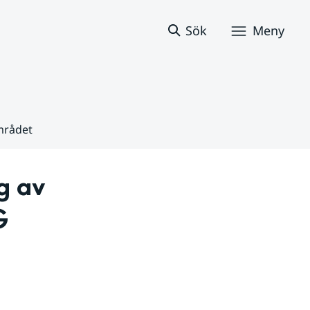
Sök
Meny
mrådet
 av 
 