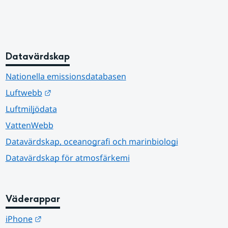
Datavärdskap
Nationella emissionsdatabasen
Länk till annan webbplats.
Luftwebb
Luftmiljödata
VattenWebb
Datavärdskap, oceanografi och marinbiologi
Datavärdskap för atmosfärkemi
Väderappar
Länk till annan webbplats.
iPhone