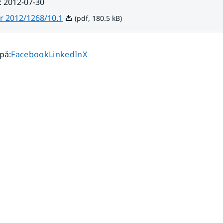
:
2012-07-30
Pdf, 180.5 kB.
r 2012/1268/10.1
(pdf, 180.5 kB)
Dela sidan på
Dela sidan på
Dela sidan på
 på
:
Facebook
LinkedIn
X