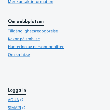
Mer kontaktinformation
Om webbplatsen
Tillgänglighetsredogörelse
Kakor på smhi.se
Hantering av personuppgifter
Om smhi.se
Logga in
Länk till annan webbplats.
AQUA
Länk till annan webbplats.
SIMAIR