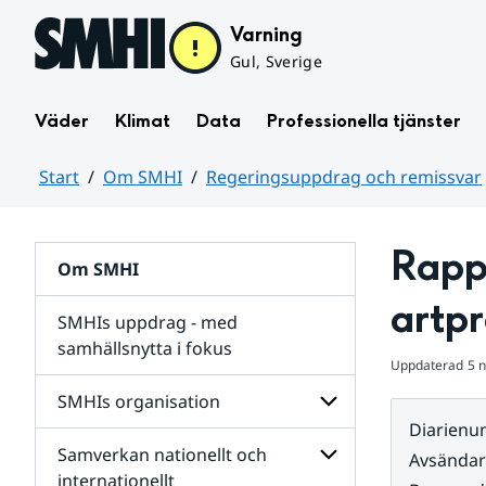
Hoppa till sidans innehåll
Varning
Gul, Sverige
Väder
Klimat
Data
Professionella tjänster
Start
Om SMHI
Regeringsuppdrag och remissvar
Huvudinnehåll
Rapp
Om SMHI
artpr
SMHIs uppdrag - med
samhällsnytta i fokus
Uppdaterad
5 
remissvar
SMHIs organisation
och
Diarien
Regeringsuppdrag
Samverkan nationellt och
för
Undersidor
Avsända
Undersidor
för
internationellt