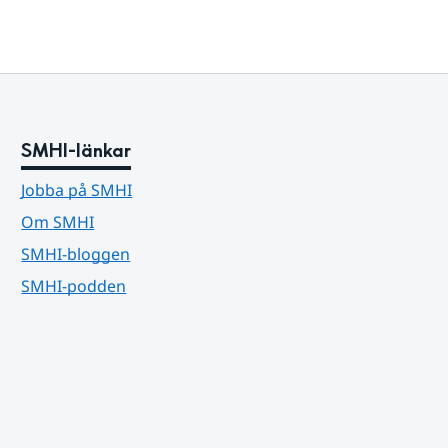
SMHI-länkar
Jobba på SMHI
Om SMHI
SMHI-bloggen
SMHI-podden