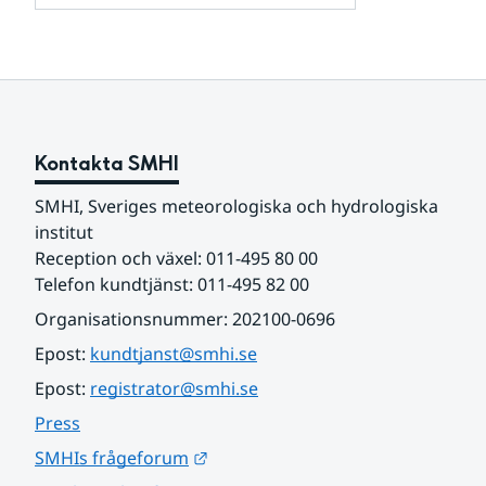
och
för
samarbetspartners
Om
webbplatsen
Kontakta SMHI
SMHI, Sveriges meteorologiska och hydrologiska 
institut
Reception och växel: 011-495 80 00
Telefon kundtjänst: 011-495 82 00
Organisationsnummer: 202100-0696
Epost: 
kundtjanst@smhi.se
Epost: 
registrator@smhi.se
Press
Länk till annan webbplats.
SMHIs frågeforum