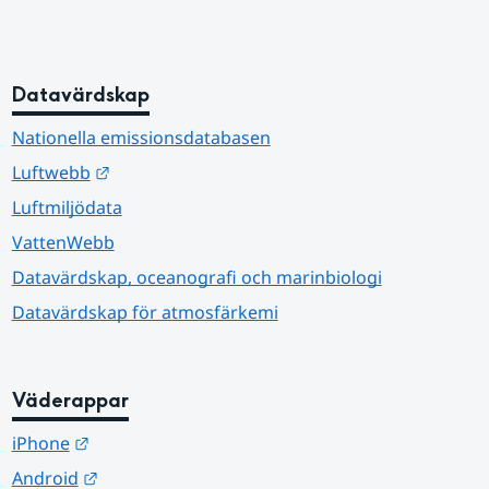
Datavärdskap
Nationella emissionsdatabasen
Länk till annan webbplats.
Luftwebb
Luftmiljödata
VattenWebb
Datavärdskap, oceanografi och marinbiologi
Datavärdskap för atmosfärkemi
Väderappar
Länk till annan webbplats.
iPhone
Länk till annan webbplats.
Android