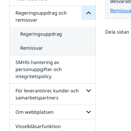
Besvarad
SMHIs
Undersidor
organisation
Remissva
för
Regeringsuppdrag och
Samverkan
remissvar
nationellt
och
Dela sidan
internationellt
Regeringsuppdrag
Remissvar
SMHIs hantering av
personuppgifter och
integritetspolicy
För leverantörer, kunder och
samarbetspartners
Undersidor
för
Om webbplatsen
För
leverantörer,
Visselblåsarfunktion
kunder
Undersidor