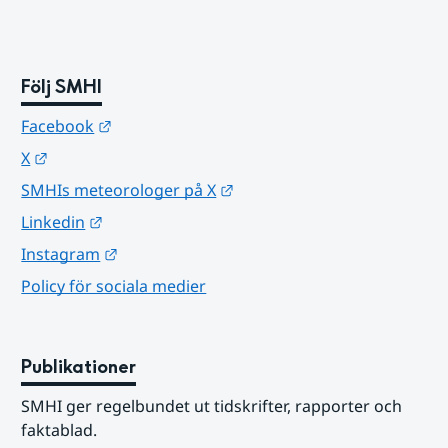
Följ SMHI
Länk till annan webbplats.
Facebook
Länk till annan webbplats.
X
Länk till annan webbplats.
SMHIs meteorologer på X
Länk till annan webbplats.
Linkedin
Länk till annan webbplats.
Instagram
Policy för sociala medier
Publikationer
SMHI ger regelbundet ut tidskrifter, rapporter och 
faktablad.