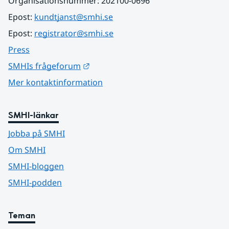
Organisationsnummer: 202100-0696
Epost: 
kundtjanst@smhi.se
Epost: 
registrator@smhi.se
Press
Länk till annan webbplats.
SMHIs frågeforum
Mer kontaktinformation
SMHI-länkar
Jobba på SMHI
Om SMHI
SMHI-bloggen
SMHI-podden
Teman