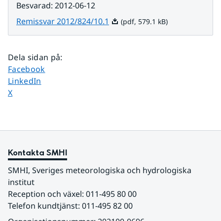
Besvarad
:
2012-06-12
Pdf, 579.1 kB.
Remissvar 2012/824/10.1
(pdf, 579.1 kB)
Dela sidan på
:
Dela sidan på
Facebook
Dela sidan på
LinkedIn
Dela sidan på
X
Kontakta SMHI
SMHI, Sveriges meteorologiska och hydrologiska 
institut
Reception och växel: 011-495 80 00
Telefon kundtjänst: 011-495 82 00