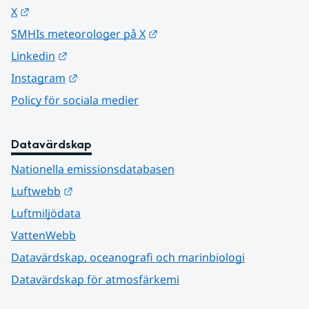
Länk till annan webbplats.
X
Länk till annan webbplats.
SMHIs meteorologer på X
Länk till annan webbplats.
Linkedin
Länk till annan webbplats.
Instagram
Policy för sociala medier
Datavärdskap
Nationella emissionsdatabasen
Länk till annan webbplats.
Luftwebb
Luftmiljödata
VattenWebb
Datavärdskap, oceanografi och marinbiologi
Datavärdskap för atmosfärkemi