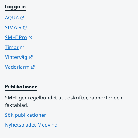
Logga in
Länk till annan webbplats.
AQUA
Länk till annan webbplats.
SIMAIR
Länk till annan webbplats.
SMHI Pro
Länk till annan webbplats.
Timbr
Länk till annan webbplats.
Vinterväg
Länk till annan webbplats.
Väderlarm
Publikationer
SMHI ger regelbundet ut tidskrifter, rapporter och 
faktablad.
Sök publikationer
Nyhetsbladet Medvind