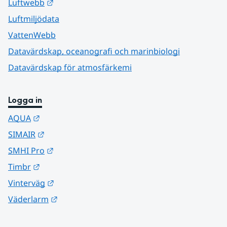
Länk till annan webbplats.
Luftwebb
Luftmiljödata
VattenWebb
Datavärdskap, oceanografi och marinbiologi
Datavärdskap för atmosfärkemi
Logga in
Länk till annan webbplats.
AQUA
Länk till annan webbplats.
SIMAIR
Länk till annan webbplats.
SMHI Pro
Länk till annan webbplats.
Timbr
Länk till annan webbplats.
Vinterväg
Länk till annan webbplats.
Väderlarm