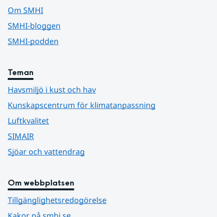
Om SMHI
SMHI-bloggen
SMHI-podden
Teman
Havsmiljö i kust och hav
Kunskapscentrum för klimatanpassning
Luftkvalitet
SIMAIR
Sjöar och vattendrag
Om webbplatsen
Tillgänglighetsredogörelse
Kakor på smhi.se