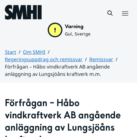
Hoppa till sidans innehåll
Meny
Varning
Gul, Sverige
Start
Om SMHI
Regeringsuppdrag och remissvar
Remissvar
Förfrågan – Håbo vindkraftverk AB angående
anläggning av Lungsjöåns kraftverk m.m.
Huvudinnehåll
Förfrågan – Håbo 
vindkraftverk AB angående 
anläggning av Lungsjöåns 