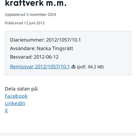
kraftverk m.m.
Uppdaterad
5 november 2024
Publicerad
12 juni 2012
Diarienummer
:
2012/1057/10.1
Avsändare
:
Nacka Tingsrätt
Besvarad
:
2012-06-12
Pdf, 94.2 kB.
Remissvar 2012/1057/10.1
(pdf, 94.2 kB)
Dela sidan på
:
Dela sidan på
Facebook
Dela sidan på
LinkedIn
Dela sidan på
X