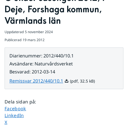
Deje, Forshaga kommun, 
Värmlands län
Uppdaterad
5 november 2024
Publicerad
19 mars 2012
Diarienummer
:
2012/440/10.1
Avsändare
:
Naturvårdsverket
Besvarad
:
2012-03-14
Pdf, 32.5 kB.
Remissvar 2012/440/10.1
(pdf, 32.5 kB)
Dela sidan på
:
Dela sidan på
Facebook
Dela sidan på
LinkedIn
Dela sidan på
X