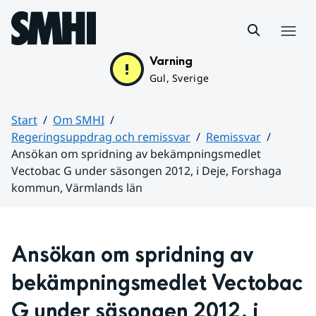
Hoppa till sidans innehåll
Meny
Varning
Gul, Sverige
Start
Om SMHI
Regeringsuppdrag och remissvar
Remissvar
Ansökan om spridning av bekämpningsmedlet
Vectobac G under säsongen 2012, i Deje, Forshaga
kommun, Värmlands län
Huvudinnehåll
Ansökan om spridning av 
bekämpningsmedlet Vectobac 
G under säsongen 2012, i 