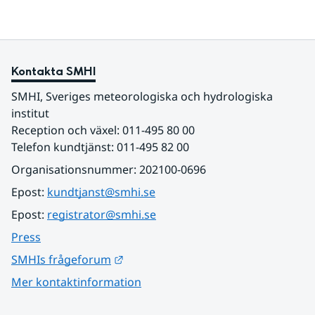
Kontakta SMHI
SMHI, Sveriges meteorologiska och hydrologiska 
institut
Reception och växel: 011-495 80 00
Telefon kundtjänst: 011-495 82 00
Organisationsnummer: 202100-0696
Epost: 
kundtjanst@smhi.se
Epost: 
registrator@smhi.se
Press
Länk till annan webbplats.
SMHIs frågeforum
Mer kontaktinformation