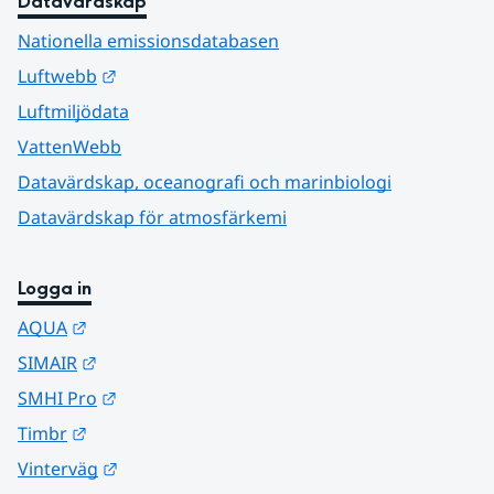
Datavärdskap
Nationella emissionsdatabasen
Länk till annan webbplats.
Luftwebb
Luftmiljödata
VattenWebb
Datavärdskap, oceanografi och marinbiologi
Datavärdskap för atmosfärkemi
Logga in
Länk till annan webbplats.
AQUA
Länk till annan webbplats.
SIMAIR
Länk till annan webbplats.
SMHI Pro
Länk till annan webbplats.
Timbr
Länk till annan webbplats.
Vinterväg