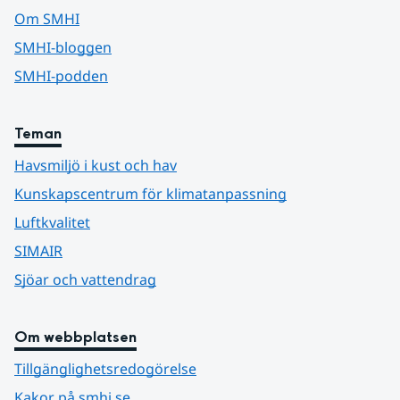
Om SMHI
SMHI-bloggen
SMHI-podden
Teman
Havsmiljö i kust och hav
Kunskapscentrum för klimatanpassning
Luftkvalitet
SIMAIR
Sjöar och vattendrag
Om webbplatsen
Tillgänglighetsredogörelse
Kakor på smhi.se