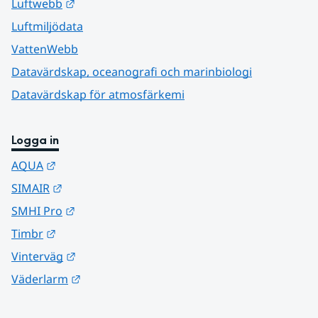
Länk till annan webbplats.
Luftwebb
Luftmiljödata
VattenWebb
Datavärdskap, oceanografi och marinbiologi
Datavärdskap för atmosfärkemi
Logga in
Länk till annan webbplats.
AQUA
Länk till annan webbplats.
SIMAIR
Länk till annan webbplats.
SMHI Pro
Länk till annan webbplats.
Timbr
Länk till annan webbplats.
Vinterväg
Länk till annan webbplats.
Väderlarm