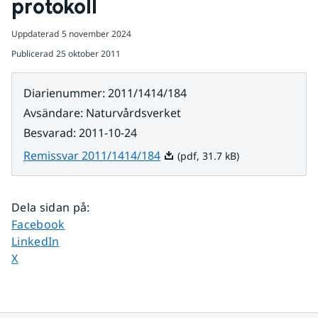
protokoll
Uppdaterad
5 november 2024
Publicerad
25 oktober 2011
Diarienummer
:
2011/1414/184
Avsändare
:
Naturvårdsverket
Besvarad
:
2011-10-24
Pdf, 31.7 kB.
Remissvar 2011/1414/184
(pdf, 31.7 kB)
Dela sidan på
:
Dela sidan på
Facebook
Dela sidan på
LinkedIn
Dela sidan på
X