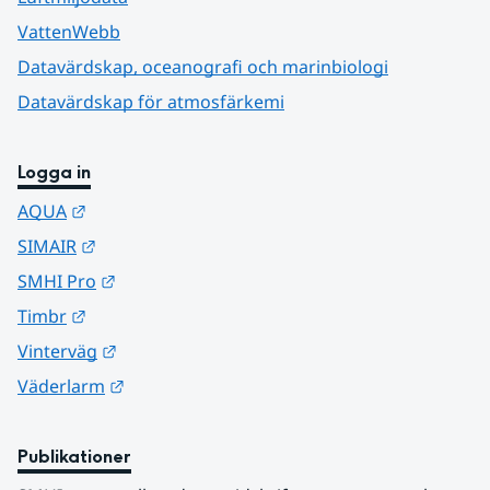
VattenWebb
Datavärdskap, oceanografi och marinbiologi
Datavärdskap för atmosfärkemi
Logga in
Länk till annan webbplats.
AQUA
Länk till annan webbplats.
SIMAIR
Länk till annan webbplats.
SMHI Pro
Länk till annan webbplats.
Timbr
Länk till annan webbplats.
Vinterväg
Länk till annan webbplats.
Väderlarm
Publikationer