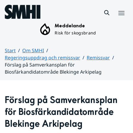
Hoppa till sidans innehåll
Meny
Meddelande
Risk för skogsbrand
Start
Om SMHI
Regeringsuppdrag och remissvar
Remissvar
Förslag på Samverkansplan för
Biosfärkandidatområde Blekinge Arkipelag
Huvudinnehåll
Förslag på Samverkansplan 
för Biosfärkandidatområde 
Blekinge Arkipelag