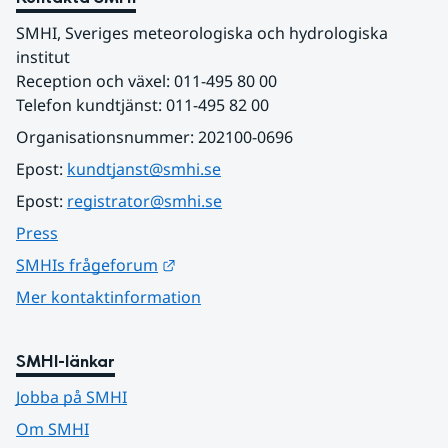
SMHI, Sveriges meteorologiska och hydrologiska 
institut
Reception och växel: 011-495 80 00
Telefon kundtjänst: 011-495 82 00
Organisationsnummer: 202100-0696
Epost: 
kundtjanst@smhi.se
Epost: 
registrator@smhi.se
Press
Länk till annan webbplats.
SMHIs frågeforum
Mer kontaktinformation
SMHI-länkar
Jobba på SMHI
Om SMHI