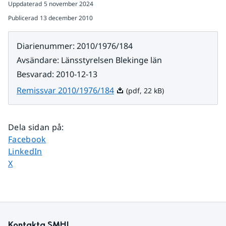
Uppdaterad
5 november 2024
Publicerad
13 december 2010
Diarienummer
:
2010/1976/184
Avsändare
:
Länsstyrelsen Blekinge län
Besvarad
:
2010-12-13
Pdf, 22 kB.
Remissvar 2010/1976/184
(pdf, 22 kB)
Dela sidan på
:
Dela sidan på
Facebook
Dela sidan på
LinkedIn
Dela sidan på
X
Kontakta SMHI