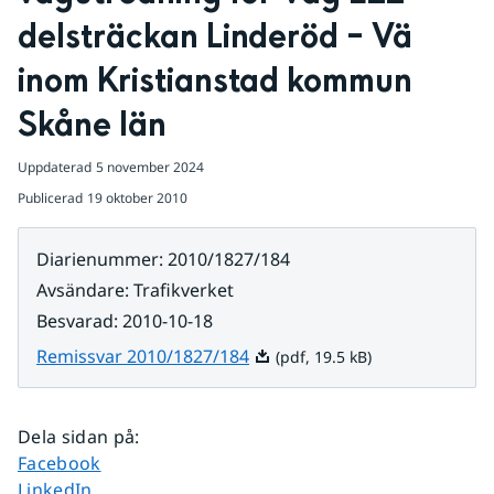
delsträckan Linderöd – Vä 
inom Kristianstad kommun 
Skåne län
Uppdaterad
5 november 2024
Publicerad
19 oktober 2010
Diarienummer
:
2010/1827/184
Avsändare
:
Trafikverket
Besvarad
:
2010-10-18
Pdf, 19.5 kB.
Remissvar 2010/1827/184
(pdf, 19.5 kB)
Dela sidan på
:
Dela sidan på
Facebook
Dela sidan på
LinkedIn