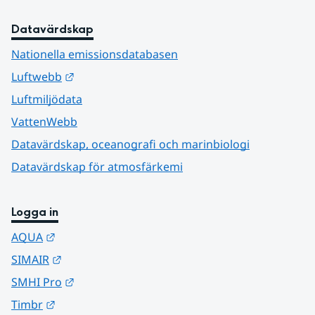
Datavärdskap
Nationella emissionsdatabasen
Länk till annan webbplats.
Luftwebb
Luftmiljödata
VattenWebb
Datavärdskap, oceanografi och marinbiologi
Datavärdskap för atmosfärkemi
Logga in
Länk till annan webbplats.
AQUA
Länk till annan webbplats.
SIMAIR
Länk till annan webbplats.
SMHI Pro
Länk till annan webbplats.
Timbr