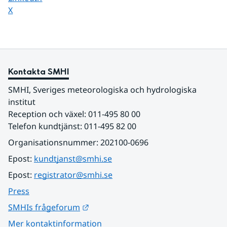
Dela sidan på
X
Kontakta SMHI
SMHI, Sveriges meteorologiska och hydrologiska 
institut
Reception och växel: 011-495 80 00
Telefon kundtjänst: 011-495 82 00
Organisationsnummer: 202100-0696
Epost: 
kundtjanst@smhi.se
Epost: 
registrator@smhi.se
Press
Länk till annan webbplats.
SMHIs frågeforum
Mer kontaktinformation