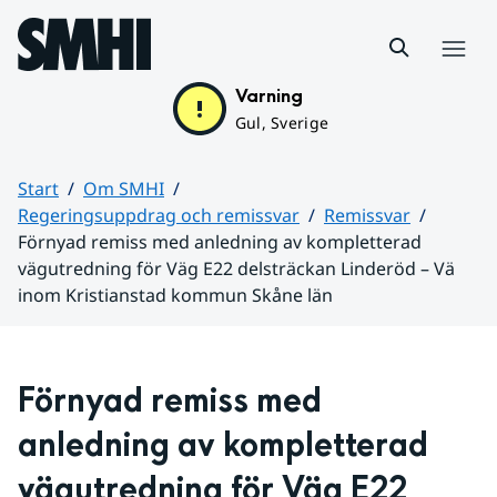
Hoppa till sidans innehåll
Meny
Varning
Gul, Sverige
Start
Om SMHI
Regeringsuppdrag och remissvar
Remissvar
Förnyad remiss med anledning av kompletterad
vägutredning för Väg E22 delsträckan Linderöd – Vä
inom Kristianstad kommun Skåne län
Huvudinnehåll
Förnyad remiss med 
anledning av kompletterad 
vägutredning för Väg E22 