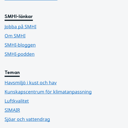
SMHI-länkar
Jobba på SMHI
Om SMHI
SMHI-bloggen
SMHI-podden
Teman
Havsmiljö i kust och hav
Kunskapscentrum för klimatanpassning
Luftkvalitet
SIMAIR
Sjöar och vattendrag