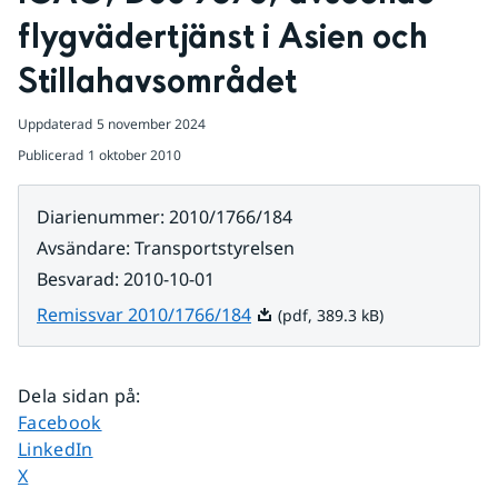
flygvädertjänst i Asien och 
Stillahavsområdet
Uppdaterad
5 november 2024
Publicerad
1 oktober 2010
Diarienummer
:
2010/1766/184
Avsändare
:
Transportstyrelsen
Besvarad
:
2010-10-01
Pdf, 389.3 kB.
Remissvar 2010/1766/184
(pdf, 389.3 kB)
Dela sidan på
:
Dela sidan på
Facebook
Dela sidan på
LinkedIn
Dela sidan på
X