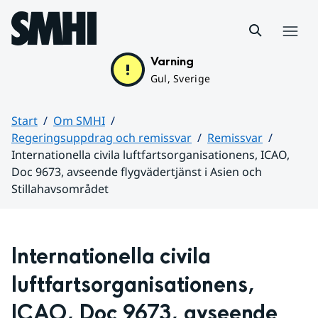
Hoppa till sidans innehåll
Meny
Varning
Gul, Sverige
Start
Om SMHI
Regeringsuppdrag och remissvar
Remissvar
Internationella civila luftfartsorganisationens, ICAO,
Doc 9673, avseende flygvädertjänst i Asien och
Stillahavsområdet
Huvudinnehåll
Internationella civila 
luftfartsorganisationens, 
ICAO, Doc 9673, avseende 