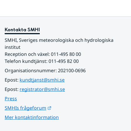
Kontakta SMHI
SMHI, Sveriges meteorologiska och hydrologiska 
institut
Reception och växel: 011-495 80 00
Telefon kundtjänst: 011-495 82 00
Organisationsnummer: 202100-0696
Epost: 
kundtjanst@smhi.se
Epost: 
registrator@smhi.se
Press
Länk till annan webbplats.
SMHIs frågeforum
Mer kontaktinformation