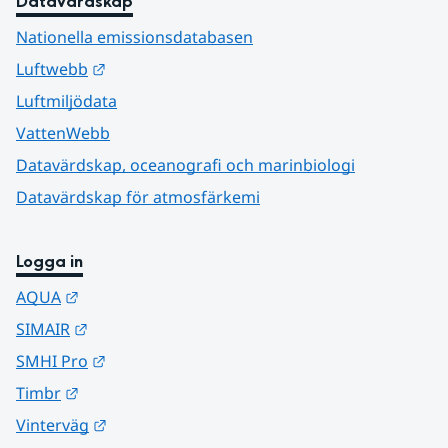
Datavärdskap
Nationella emissionsdatabasen
Länk till annan webbplats.
Luftwebb
Luftmiljödata
VattenWebb
Datavärdskap, oceanografi och marinbiologi
Datavärdskap för atmosfärkemi
Logga in
Länk till annan webbplats.
AQUA
Länk till annan webbplats.
SIMAIR
Länk till annan webbplats.
SMHI Pro
Länk till annan webbplats.
Timbr
Länk till annan webbplats.
Vinterväg