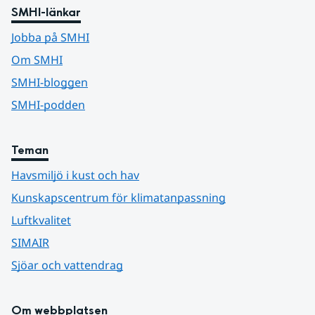
SMHI-länkar
Jobba på SMHI
Om SMHI
SMHI-bloggen
SMHI-podden
Teman
Havsmiljö i kust och hav
Kunskapscentrum för klimatanpassning
Luftkvalitet
SIMAIR
Sjöar och vattendrag
Om webbplatsen