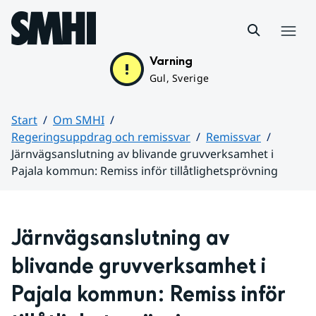
Hoppa till sidans innehåll
Meny
Varning
Gul, Sverige
Start
Om SMHI
Regeringsuppdrag och remissvar
Remissvar
Järnvägsanslutning av blivande gruvverksamhet i
Pajala kommun: Remiss inför tillåtlighetsprövning
Huvudinnehåll
Järnvägsanslutning av 
blivande gruvverksamhet i 
Pajala kommun: Remiss inför 