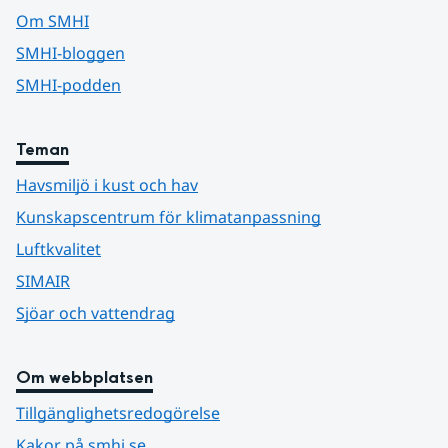
Om SMHI
SMHI-bloggen
SMHI-podden
Teman
Havsmiljö i kust och hav
Kunskapscentrum för klimatanpassning
Luftkvalitet
SIMAIR
Sjöar och vattendrag
Om webbplatsen
Tillgänglighetsredogörelse
Kakor på smhi.se