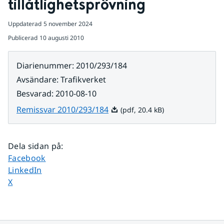
tillåtlighetsprövning
Uppdaterad
5 november 2024
Publicerad
10 augusti 2010
Diarienummer
:
2010/293/184
Avsändare
:
Trafikverket
Besvarad
:
2010-08-10
Pdf, 20.4 kB.
Remissvar 2010/293/184
(pdf, 20.4 kB)
Dela sidan på
:
Dela sidan på
Facebook
Dela sidan på
LinkedIn
Dela sidan på
X