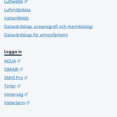
Länk till annan webbplats.
Luftwebb
Luftmiljödata
VattenWebb
Datavärdskap, oceanografi och marinbiologi
Datavärdskap för atmosfärkemi
Logga in
Länk till annan webbplats.
AQUA
Länk till annan webbplats.
SIMAIR
Länk till annan webbplats.
SMHI Pro
Länk till annan webbplats.
Timbr
Länk till annan webbplats.
Vinterväg
Länk till annan webbplats.
Väderlarm