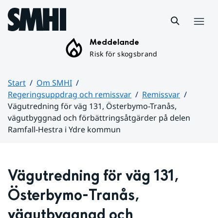
Hoppa till sidans innehåll
Meny
Meddelande
Risk för skogsbrand
Start
Om SMHI
Regeringsuppdrag och remissvar
Remissvar
Vägutredning för väg 131, Österbymo-Tranås,
vägutbyggnad och förbättringsåtgärder på delen
Ramfall-Hestra i Ydre kommun
Huvudinnehåll
Vägutredning för väg 131, 
Österbymo-Tranås, 
vägutbyggnad och 