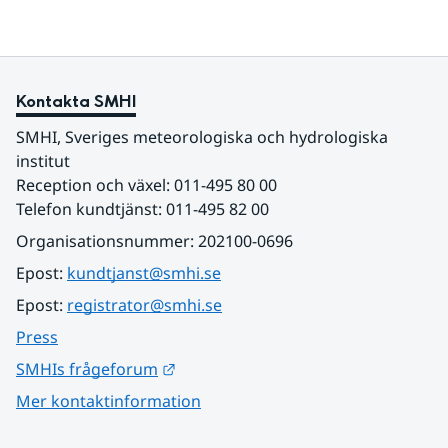
Kontakta SMHI
SMHI, Sveriges meteorologiska och hydrologiska 
institut
Reception och växel: 011-495 80 00
Telefon kundtjänst: 011-495 82 00
Organisationsnummer: 202100-0696
Epost: 
kundtjanst@smhi.se
Epost: 
registrator@smhi.se
Press
Länk till annan webbplats.
SMHIs frågeforum
Mer kontaktinformation