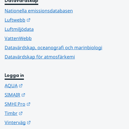
Datavärdskap
Nationella emissionsdatabasen
Länk till annan webbplats.
Luftwebb
Luftmiljödata
VattenWebb
Datavärdskap, oceanografi och marinbiologi
Datavärdskap för atmosfärkemi
Logga in
Länk till annan webbplats.
AQUA
Länk till annan webbplats.
SIMAIR
Länk till annan webbplats.
SMHI Pro
Länk till annan webbplats.
Timbr
Länk till annan webbplats.
Vinterväg