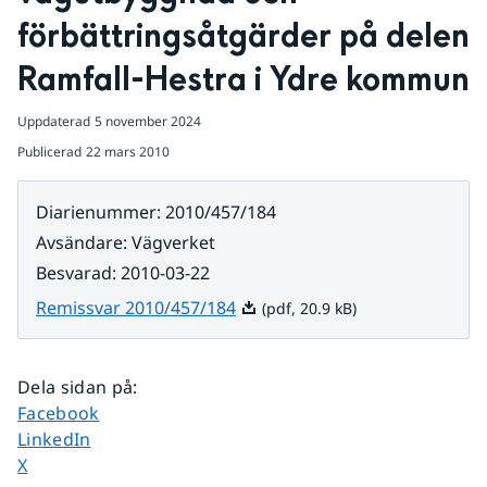
förbättringsåtgärder på delen 
Ramfall-Hestra i Ydre kommun
Uppdaterad
5 november 2024
Publicerad
22 mars 2010
Diarienummer
:
2010/457/184
Avsändare
:
Vägverket
Besvarad
:
2010-03-22
Pdf, 20.9 kB.
Remissvar 2010/457/184
(pdf, 20.9 kB)
Dela sidan på
:
Dela sidan på
Facebook
Dela sidan på
LinkedIn
Dela sidan på
X