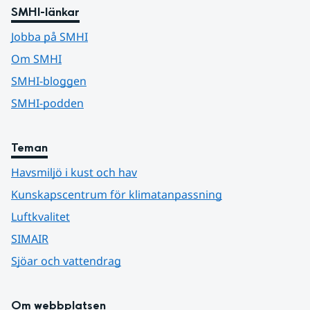
SMHI-länkar
Jobba på SMHI
Om SMHI
SMHI-bloggen
SMHI-podden
Teman
Havsmiljö i kust och hav
Kunskapscentrum för klimatanpassning
Luftkvalitet
SIMAIR
Sjöar och vattendrag
Om webbplatsen