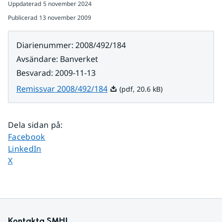
Uppdaterad
5 november 2024
Publicerad
13 november 2009
Diarienummer
:
2008/492/184
Avsändare
:
Banverket
Besvarad
:
2009-11-13
Pdf, 20.6 kB.
Remissvar 2008/492/184
(pdf, 20.6 kB)
Dela sidan på
:
Dela sidan på
Facebook
Dela sidan på
LinkedIn
Dela sidan på
X
Kontakta SMHI