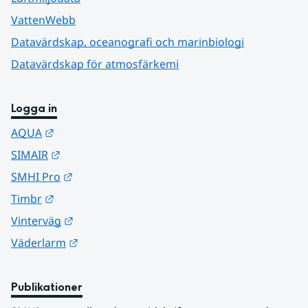
VattenWebb
Datavärdskap, oceanografi och marinbiologi
Datavärdskap för atmosfärkemi
Logga in
Länk till annan webbplats.
AQUA
Länk till annan webbplats.
SIMAIR
Länk till annan webbplats.
SMHI Pro
Länk till annan webbplats.
Timbr
Länk till annan webbplats.
Vinterväg
Länk till annan webbplats.
Väderlarm
Publikationer