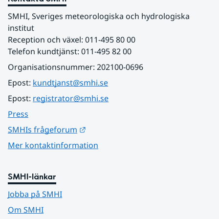
SMHI, Sveriges meteorologiska och hydrologiska 
institut
Reception och växel: 011-495 80 00
Telefon kundtjänst: 011-495 82 00
Organisationsnummer: 202100-0696
Epost: 
kundtjanst@smhi.se
Epost: 
registrator@smhi.se
Press
Länk till annan webbplats.
SMHIs frågeforum
Mer kontaktinformation
SMHI-länkar
Jobba på SMHI
Om SMHI