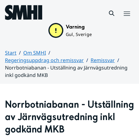
Hoppa till sidans innehåll
Meny
Varning
Gul, Sverige
Start
Om SMHI
Regeringsuppdrag och remissvar
Remissvar
Norrbotniabanan - Utställning av Järnvägsutredning
inkl godkänd MKB
Huvudinnehåll
Norrbotniabanan - Utställning 
av Järnvägsutredning inkl 
godkänd MKB