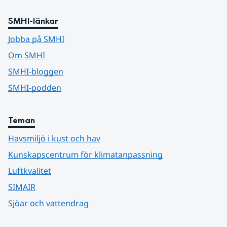
SMHI-länkar
Jobba på SMHI
Om SMHI
SMHI-bloggen
SMHI-podden
Teman
Havsmiljö i kust och hav
Kunskapscentrum för klimatanpassning
Luftkvalitet
SIMAIR
Sjöar och vattendrag