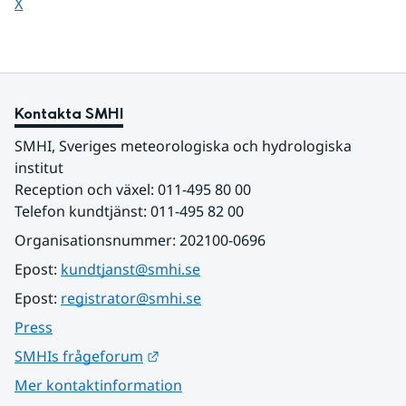
Dela sidan på
X
Kontakta SMHI
SMHI, Sveriges meteorologiska och hydrologiska 
institut
Reception och växel: 011-495 80 00
Telefon kundtjänst: 011-495 82 00
Organisationsnummer: 202100-0696
Epost: 
kundtjanst@smhi.se
Epost: 
registrator@smhi.se
Press
Länk till annan webbplats.
SMHIs frågeforum
Mer kontaktinformation