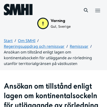
Hoppa till sidans innehåll
Meny
Varning
Gul, Sverige
Start
Om SMHI
Regeringsuppdrag och remissvar
Remissvar
Ansökan om tillstånd enligt lagen om
kontinentalsockeln för utläggande av rörledning
utanför territorialgränsen på västkusten
Huvudinnehåll
Ansökan om tillstånd enligt 
lagen om kontinentalsockeln 
för utläggande av rörledning 