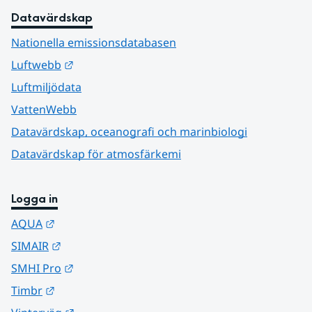
Datavärdskap
Nationella emissionsdatabasen
Länk till annan webbplats.
Luftwebb
Luftmiljödata
VattenWebb
Datavärdskap, oceanografi och marinbiologi
Datavärdskap för atmosfärkemi
Logga in
Länk till annan webbplats.
AQUA
Länk till annan webbplats.
SIMAIR
Länk till annan webbplats.
SMHI Pro
Länk till annan webbplats.
Timbr