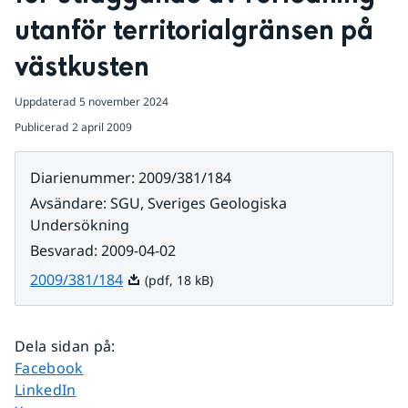
utanför territorialgränsen på 
västkusten
Uppdaterad
5 november 2024
Publicerad
2 april 2009
Diarienummer
:
2009/381/184
Avsändare
:
SGU, Sveriges Geologiska
Undersökning
Besvarad
:
2009-04-02
Pdf, 18 kB.
2009/381/184
(pdf, 18 kB)
Dela sidan på
:
Dela sidan på
Facebook
Dela sidan på
LinkedIn