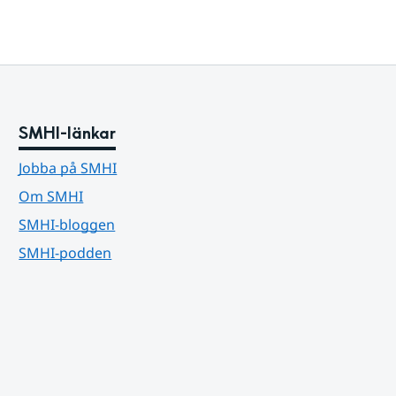
SMHI-länkar
Jobba på SMHI
Om SMHI
SMHI-bloggen
SMHI-podden