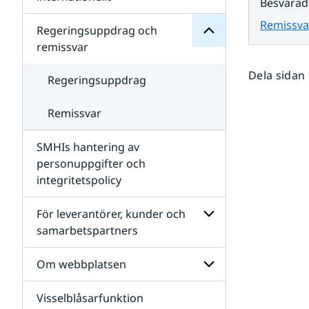
Besvarad
SMHIs
Undersidor
organisation
Remissva
för
Regeringsuppdrag och
Samverkan
remissvar
nationellt
och
Dela sidan
internationellt
Regeringsuppdrag
Remissvar
SMHIs hantering av
personuppgifter och
integritetspolicy
För leverantörer, kunder och
samarbetspartners
Undersidor
för
Om webbplatsen
För
leverantörer,
Visselblåsarfunktion
kunder
Undersidor