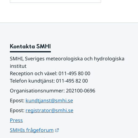
och
för
samarbetspartners
Om
webbplatsen
Kontakta SMHI
SMHI, Sveriges meteorologiska och hydrologiska 
institut
Reception och växel: 011-495 80 00
Telefon kundtjänst: 011-495 82 00
Organisationsnummer: 202100-0696
Epost: 
kundtjanst@smhi.se
Epost: 
registrator@smhi.se
Press
Länk till annan webbplats.
SMHIs frågeforum