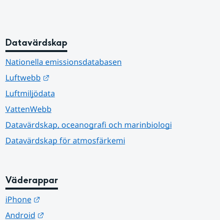
Datavärdskap
Nationella emissionsdatabasen
Länk till annan webbplats.
Luftwebb
Luftmiljödata
VattenWebb
Datavärdskap, oceanografi och marinbiologi
Datavärdskap för atmosfärkemi
Väderappar
Länk till annan webbplats.
iPhone
Länk till annan webbplats.
Android