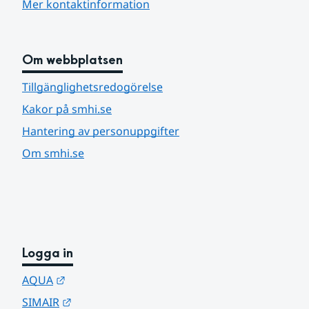
Mer kontaktinformation
Om webbplatsen
Tillgänglighetsredogörelse
Kakor på smhi.se
Hantering av personuppgifter
Om smhi.se
Logga in
Länk till annan webbplats.
AQUA
Länk till annan webbplats.
SIMAIR