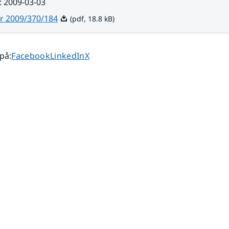
:
2009-03-03
Pdf, 18.8 kB.
r 2009/370/184
(pdf, 18.8 kB)
Dela sidan på
Dela sidan på
Dela sidan på
 på
:
Facebook
LinkedIn
X