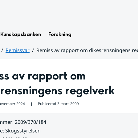
Kunskapsbanken
Forskning
Remissvar
Remiss av rapport om dikesrensningens re
s av rapport om 
srensningens regelverk
november 2024
Publicerad
3 mars 2009
❘
ummer
:
2009/370/184
re
:
Skogsstyrelsen