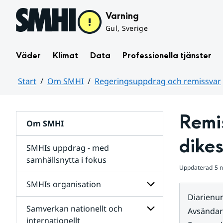
Hoppa till sidans innehåll
Varning
Gul, Sverige
Väder
Klimat
Data
Professionella tjänster
Start
Om SMHI
Regeringsuppdrag och remissvar
Huvudinnehåll
Remis
Om SMHI
dike
SMHIs uppdrag - med
samhällsnytta i fokus
Uppdaterad
5 
remissvar
SMHIs organisation
och
Diarien
Regeringsuppdrag
Samverkan nationellt och
för
Undersidor
Avsända
Undersidor
för
internationellt