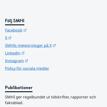
Följ SMHI
Länk till annan webbplats.
Facebook
Länk till annan webbplats.
X
Länk till annan webbplats.
SMHIs meteorologer på X
Länk till annan webbplats.
Linkedin
Länk till annan webbplats.
Instagram
Policy för sociala medier
Publikationer
SMHI ger regelbundet ut tidskrifter, rapporter och 
faktablad.