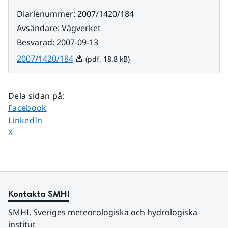
Diarienummer
:
2007/1420/184
Avsändare
:
Vägverket
Besvarad
:
2007-09-13
Pdf, 18.8 kB.
2007/1420/184
(pdf, 18.8 kB)
Dela sidan på
:
Dela sidan på
Facebook
Dela sidan på
LinkedIn
Dela sidan på
X
Kontakta SMHI
SMHI, Sveriges meteorologiska och hydrologiska 
institut