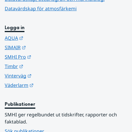
Datavärdskap för atmosfärkemi
Logga in
Länk till annan webbplats.
AQUA
Länk till annan webbplats.
SIMAIR
Länk till annan webbplats.
SMHI Pro
Länk till annan webbplats.
Timbr
Länk till annan webbplats.
Vinterväg
Länk till annan webbplats.
Väderlarm
Publikationer
SMHI ger regelbundet ut tidskrifter, rapporter och 
faktablad.
Sök publikationer