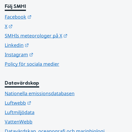
Följ SMHI
Länk till annan webbplats.
Facebook
Länk till annan webbplats.
X
Länk till annan webbplats.
SMHIs meteorologer på X
Länk till annan webbplats.
Linkedin
Länk till annan webbplats.
Instagram
Policy för sociala medier
Datavärdskap
Nationella emissionsdatabasen
Länk till annan webbplats.
Luftwebb
Luftmiljödata
VattenWebb
Datavärdskap, oceanografi och marinbiologi