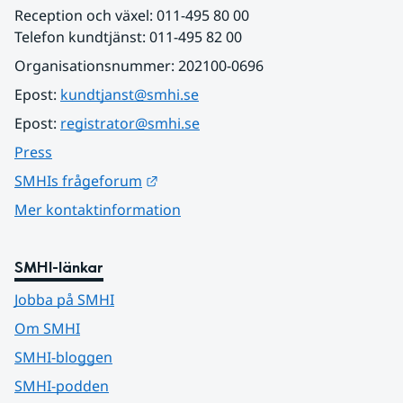
Reception och växel: 011-495 80 00
Telefon kundtjänst: 011-495 82 00
Organisationsnummer: 202100-0696
Epost: 
kundtjanst@smhi.se
Epost: 
registrator@smhi.se
Press
Länk till annan webbplats.
SMHIs frågeforum
Mer kontaktinformation
SMHI-länkar
Jobba på SMHI
Om SMHI
SMHI-bloggen
SMHI-podden