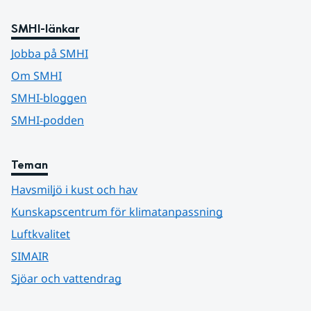
SMHI-länkar
Jobba på SMHI
Om SMHI
SMHI-bloggen
SMHI-podden
Teman
Havsmiljö i kust och hav
Kunskapscentrum för klimatanpassning
Luftkvalitet
SIMAIR
Sjöar och vattendrag