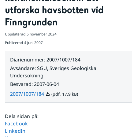
utforska havsbotten vid 
Finngrunden
Uppdaterad
5 november 2024
Publicerad
4 juni 2007
Diarienummer
:
2007/1007/184
Avsändare
:
SGU, Sveriges Geologiska
Undersökning
Besvarad
:
2007-06-04
Pdf, 17.9 kB.
2007/1007/184
(pdf, 17.9 kB)
Dela sidan på
:
Dela sidan på
Facebook
Dela sidan på
LinkedIn