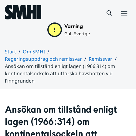
Hoppa till sidans innehåll
Meny
Varning
Gul, Sverige
Start
Om SMHI
Regeringsuppdrag och remissvar
Remissvar
Ansökan om tillstånd enligt lagen (1966:314) om
kontinentalsockeln att utforska havsbotten vid
Finngrunden
Huvudinnehåll
Ansökan om tillstånd enligt 
lagen (1966:314) om 
kontinentalsockeln att 