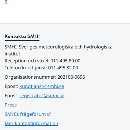
Dela sidan på
X
Kontakta SMHI
SMHI, Sveriges meteorologiska och hydrologiska 
institut
Reception och växel: 011-495 80 00
Telefon kundtjänst: 011-495 82 00
Organisationsnummer: 202100-0696
Epost: 
kundtjanst@smhi.se
Epost: 
registrator@smhi.se
Press
Länk till annan webbplats.
SMHIs frågeforum
Mer kontaktinformation