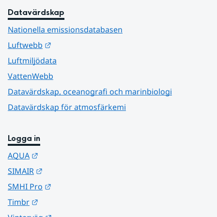
Datavärdskap
Nationella emissionsdatabasen
Länk till annan webbplats.
Luftwebb
Luftmiljödata
VattenWebb
Datavärdskap, oceanografi och marinbiologi
Datavärdskap för atmosfärkemi
Logga in
Länk till annan webbplats.
AQUA
Länk till annan webbplats.
SIMAIR
Länk till annan webbplats.
SMHI Pro
Länk till annan webbplats.
Timbr