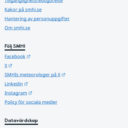
Tillgänglighetsredogörelse
Kakor på smhi.se
Hantering av personuppgifter
Om smhi.se
Följ SMHI
Länk till annan webbplats.
Facebook
Länk till annan webbplats.
X
Länk till annan webbplats.
SMHIs meteorologer på X
Länk till annan webbplats.
Linkedin
Länk till annan webbplats.
Instagram
Policy för sociala medier
Datavärdskap