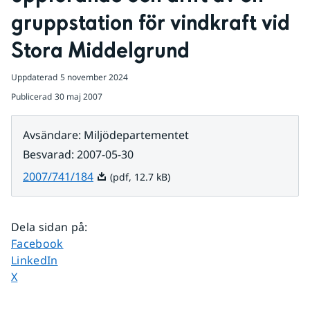
gruppstation för vindkraft vid 
Stora Middelgrund
Uppdaterad
5 november 2024
Publicerad
30 maj 2007
Avsändare
:
Miljödepartementet
Besvarad
:
2007-05-30
Pdf, 12.7 kB.
2007/741/184
(pdf, 12.7 kB)
Dela sidan på
:
Dela sidan på
Facebook
Dela sidan på
LinkedIn
Dela sidan på
X