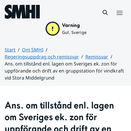
Hoppa till sidans innehåll
Meny
Varning
Gul, Sverige
Start
Om SMHI
Regeringsuppdrag och remissvar
Remissvar
Ans. om tillstånd enl. lagen om Sveriges ek. zon för
uppförande och drift av en gruppstation för vindkraft
vid Stora Middelgrund
Huvudinnehåll
Ans. om tillstånd enl. lagen 
om Sveriges ek. zon för 
uppförande och drift av en 