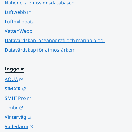
Nationella emissionsdatabasen
Länk till annan webbplats.
Luftwebb
Luftmiljödata
VattenWebb
Datavärdskap, oceanografi och marinbiologi
Datavärdskap för atmosfärkemi
Logga in
Länk till annan webbplats.
AQUA
Länk till annan webbplats.
SIMAIR
Länk till annan webbplats.
SMHI Pro
Länk till annan webbplats.
Timbr
Länk till annan webbplats.
Vinterväg
Länk till annan webbplats.
Väderlarm