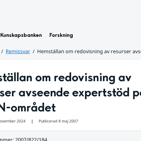
Kunskapsbanken
Forskning
Remissvar
Hemställan om redovisning av resurser av
ällan om redovisning av 
ser avseende expertstöd på
N-området
november 2024
Publicerad
8 maj 2007
❘
ummer
:
2007/822/184