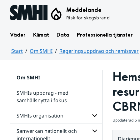
Hoppa till sidans innehåll
Meddelande
Risk för skogsbrand
Väder
Klimat
Data
Professionella tjänster
Start
Om SMHI
Regeringsuppdrag och remissvar
Huvudinnehåll
Hemst
Om SMHI
resur
SMHIs uppdrag - med
samhällsnytta i fokus
CBR
remissvar
SMHIs organisation
och
Uppdaterad
5 
Regeringsuppdrag
Samverkan nationellt och
för
Undersidor
Undersidor
för
internationellt
Diarien