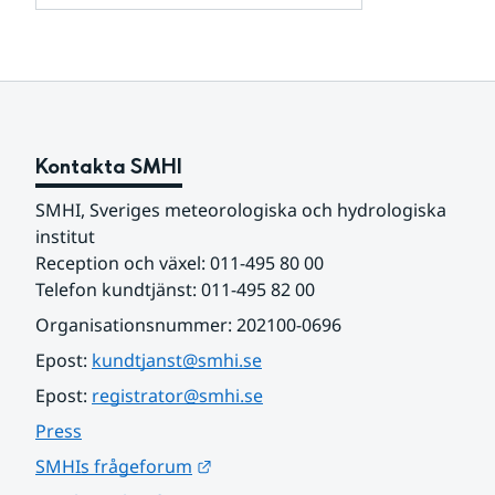
och
för
samarbetspartners
Om
webbplatsen
Kontakta SMHI
SMHI, Sveriges meteorologiska och hydrologiska 
institut
Reception och växel: 011-495 80 00
Telefon kundtjänst: 011-495 82 00
Organisationsnummer: 202100-0696
Epost: 
kundtjanst@smhi.se
Epost: 
registrator@smhi.se
Press
Länk till annan webbplats.
SMHIs frågeforum