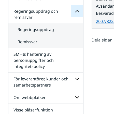
SMHIs
Undersidor
Avsända
organisation
för
Regeringsuppdrag och
Besvarad
Samverkan
remissvar
nationellt
2007/822
och
internationellt
Regeringsuppdrag
Dela sidan
Remissvar
SMHIs hantering av
personuppgifter och
integritetspolicy
För leverantörer, kunder och
samarbetspartners
Undersidor
för
Om webbplatsen
För
leverantörer,
Visselblåsarfunktion
kunder
Undersidor