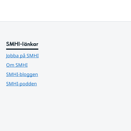
SMHI-länkar
Jobba på SMHI
Om SMHI
SMHI-bloggen
SMHI-podden