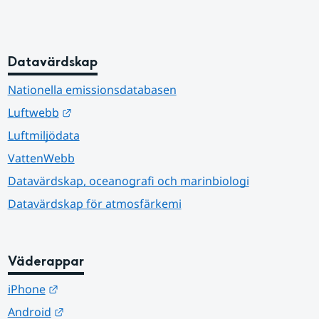
Datavärdskap
Nationella emissionsdatabasen
Länk till annan webbplats.
Luftwebb
Luftmiljödata
VattenWebb
Datavärdskap, oceanografi och marinbiologi
Datavärdskap för atmosfärkemi
Väderappar
Länk till annan webbplats.
iPhone
Länk till annan webbplats.
Android