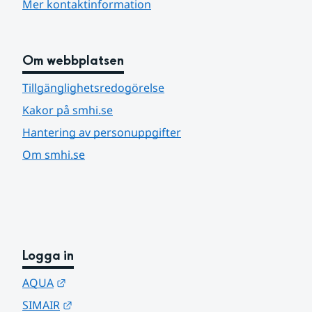
Mer kontaktinformation
Om webbplatsen
Tillgänglighetsredogörelse
Kakor på smhi.se
Hantering av personuppgifter
Om smhi.se
Logga in
Länk till annan webbplats.
AQUA
Länk till annan webbplats.
SIMAIR