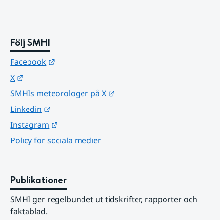
Följ SMHI
Länk till annan webbplats.
Facebook
Länk till annan webbplats.
X
Länk till annan webbplats.
SMHIs meteorologer på X
Länk till annan webbplats.
Linkedin
Länk till annan webbplats.
Instagram
Policy för sociala medier
Publikationer
SMHI ger regelbundet ut tidskrifter, rapporter och 
faktablad.