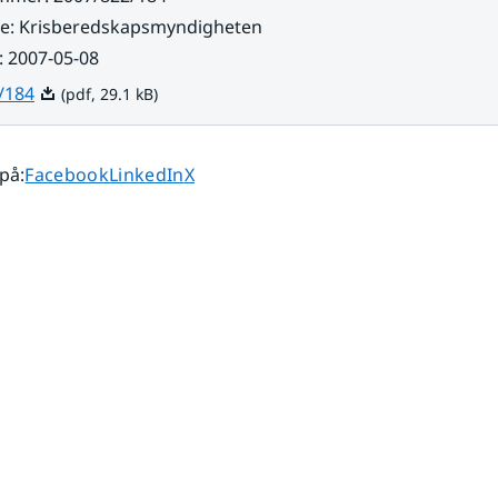
re
:
Krisberedskapsmyndigheten
:
2007-05-08
Pdf, 29.1 kB.
/184
(pdf, 29.1 kB)
Dela sidan på
Dela sidan på
Dela sidan på
 på
:
Facebook
LinkedIn
X