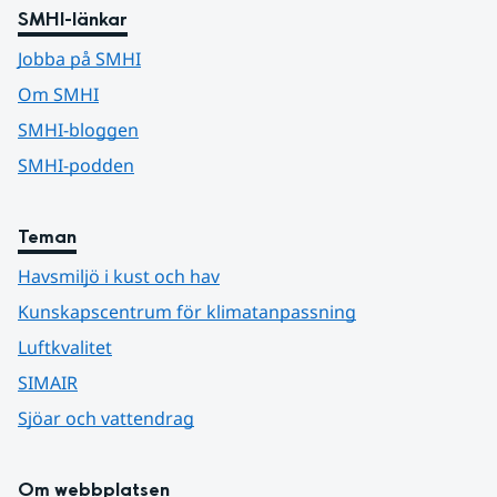
SMHI-länkar
Jobba på SMHI
Om SMHI
SMHI-bloggen
SMHI-podden
Teman
Havsmiljö i kust och hav
Kunskapscentrum för klimatanpassning
Luftkvalitet
SIMAIR
Sjöar och vattendrag
Om webbplatsen