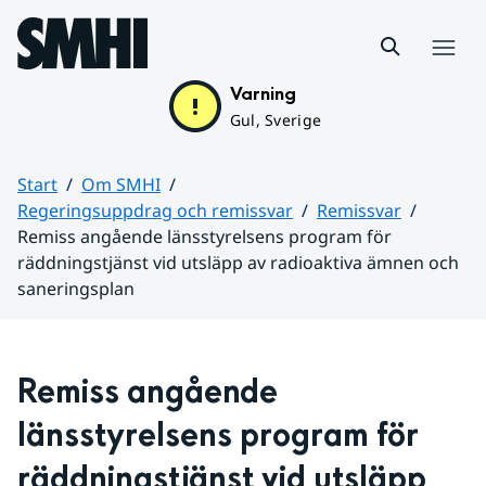
Hoppa till sidans innehåll
Meny
Varning
Gul, Sverige
Start
Om SMHI
Regeringsuppdrag och remissvar
Remissvar
Remiss angående länsstyrelsens program för
räddningstjänst vid utsläpp av radioaktiva ämnen och
saneringsplan
Huvudinnehåll
Remiss angående 
länsstyrelsens program för 
räddningstjänst vid utsläpp 