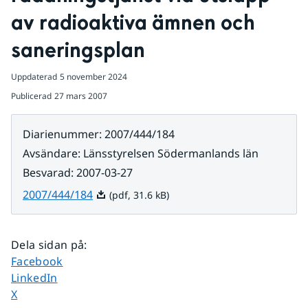
av radioaktiva ämnen och 
saneringsplan
Uppdaterad
5 november 2024
Publicerad
27 mars 2007
Diarienummer
:
2007/444/184
Avsändare
:
Länsstyrelsen Södermanlands län
Besvarad
:
2007-03-27
Pdf, 31.6 kB.
2007/444/184
(pdf, 31.6 kB)
Dela sidan på
:
Dela sidan på
Facebook
Dela sidan på
LinkedIn
Dela sidan på
X