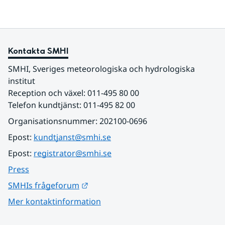
Kontakta SMHI
SMHI, Sveriges meteorologiska och hydrologiska 
institut
Reception och växel: 011-495 80 00
Telefon kundtjänst: 011-495 82 00
Organisationsnummer: 202100-0696
Epost: 
kundtjanst@smhi.se
Epost: 
registrator@smhi.se
Press
Länk till annan webbplats.
SMHIs frågeforum
Mer kontaktinformation