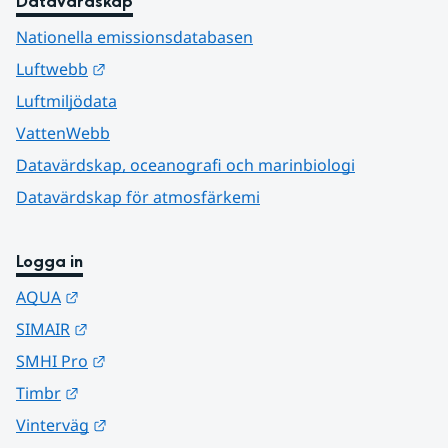
Datavärdskap
Nationella emissionsdatabasen
Länk till annan webbplats.
Luftwebb
Luftmiljödata
VattenWebb
Datavärdskap, oceanografi och marinbiologi
Datavärdskap för atmosfärkemi
Logga in
Länk till annan webbplats.
AQUA
Länk till annan webbplats.
SIMAIR
Länk till annan webbplats.
SMHI Pro
Länk till annan webbplats.
Timbr
Länk till annan webbplats.
Vinterväg