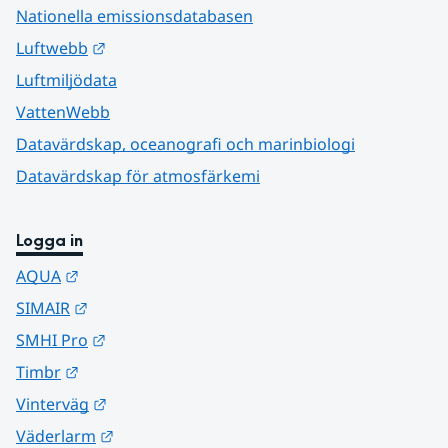
Nationella emissionsdatabasen
Länk till annan webbplats.
Luftwebb
Luftmiljödata
VattenWebb
Datavärdskap, oceanografi och marinbiologi
Datavärdskap för atmosfärkemi
Logga in
Länk till annan webbplats.
AQUA
Länk till annan webbplats.
SIMAIR
Länk till annan webbplats.
SMHI Pro
Länk till annan webbplats.
Timbr
Länk till annan webbplats.
Vinterväg
Länk till annan webbplats.
Väderlarm