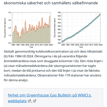
ekonomiska säkerhet och samhällets välbefinnande
Globalt genomsnittlig koldioxidkoncentration (a) och dess tillväxttakt
(b) från 1984 till 2024. Ökningarna i de på varandra följande
årsmedelvärdena visas som skuggade kolumner i (b). Den röda linjen i
(a) visar månadsmedelvärdena där säsongsvariationen har tagits
bort, medan de blå prickarna och den blå linjen i (a) visar de faktiska
månadsmedelvärdena. Observationer från 179 stationer har använts
för denna analys.
Nyhet om Greenhouse Gas Bulletin på WMO:s 
Länk till annan webbplats.
Länk till annan webbplats.
webbplats
.