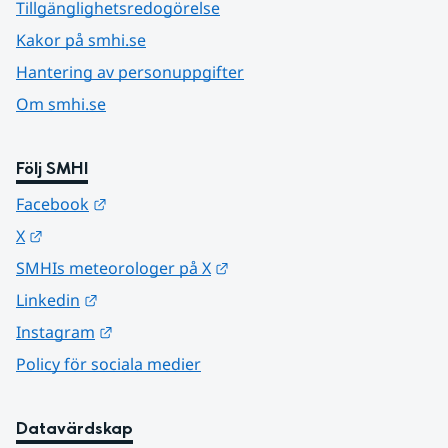
Tillgänglighetsredogörelse
Kakor på smhi.se
Hantering av personuppgifter
Om smhi.se
Följ SMHI
Länk till annan webbplats.
Facebook
Länk till annan webbplats.
X
Länk till annan webbplats.
SMHIs meteorologer på X
Länk till annan webbplats.
Linkedin
Länk till annan webbplats.
Instagram
Policy för sociala medier
Datavärdskap