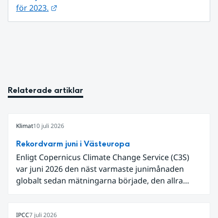
Länk till annan webbplats.
för 2023.
Relaterade artiklar
Klimat
10 juli 2026
Rekordvarm juni i Västeuropa
Enligt Copernicus Climate Change Service (C3S)
var juni 2026 den näst varmaste junimånaden
globalt sedan mätningarna började, den allra
varmaste är juni 2024. Även för Europa i sin helhet
var det den näst varmaste juni och om vi
begränsar oss till Västeuropa var det den allra
IPCC
7 juli 2026