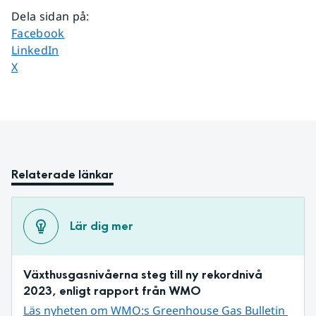
Dela sidan på
:
Dela sidan på
Facebook
Dela sidan på
LinkedIn
Dela sidan på
X
Relaterade länkar
Lär dig mer
Växthusgasnivåerna steg till ny rekordnivå 
2023, enligt rapport från WMO
Läs nyheten om WMO:s Greenhouse Gas Bulletin 