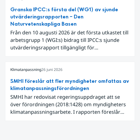
varmaste juni. Detta betingades till stor del av en
Granska IPCC:s första del (WG1) av sjunde
extrem hetta i slutet av månaden. Världshavens
utvärderingsrapporten – Den
ytvattentemperaturer var den högsta som
Naturvetenskapliga Basen
uppmätts för en juni månad, vilket ligger i fas med
Från den 10 augusti 2026 är det första utkastet till
en framväxande El Niño i Stilla havet.
arbetsgrupp 1 (WGI:s) bidrag till IPCC:s sjunde
utvärderingsrapport tillgängligt för
expertgranskning. Du kan redan nu registrera dig
som expertgranskare!
Klimatanpassning
26 juni 2026
SMHI föreslår att fler myndigheter omfattas av
klimatanpassningsförordningen
SMHI har redovisat regeringsuppdraget att se
över förordningen (2018:1428) om myndigheters
klimatanpassningsarbete. I rapporten föreslår
SMHI flera förändringar för att bredda och stärka
statens arbete med klimatanpassning.