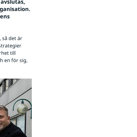
avslutas, 
rganisation.
ens 
så det är 
trategier 
et till 
en för sig, 