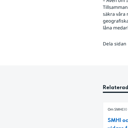
– Även om I
Tillsammans 
säkra våra 
geografiska
låna medarb
Dela sidan
Relaterad
Om SMHI
30
SMHI oc