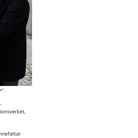
n”.
-
onsverket, 
nefattar 