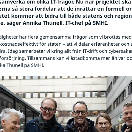
 samverka om olika IT-frågor. Nu när projektet ska 
erna så stora fördelar att de inrättar en formell o
tet kommer att bidra till både statens och region
, säger Annika Thunell, IT-chef på SMHI.
igheter har flera gemensamma frågor som vi brottas med, 
kostnadseffektivt för staten – att vi delar erfarenheter och s
. Idag samarbetar vi kring allt från IT-drift och cybersäkerh
rsörjning. Tillsammans kan vi åstadkomma mer, än var och 
ka Thunell på SMHI.