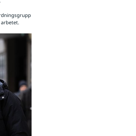
.
rdningsgrupp 
arbetet.