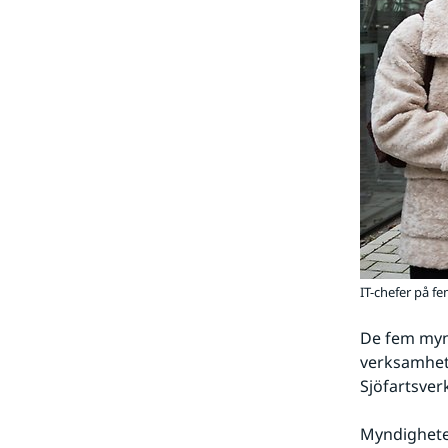
IT-chefer på f
De fem mynd
verksamhete
Sjöfartsver
Myndigheter