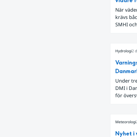
vidare f
När väde
krävs båd
SMHI och 
sina gem
Hydrologi
2 
Varning
Danmark
Under tre
DMI i Dan
för övers
projektet
redan gj
inföll i j
Meteorologi
drift.
Nyhet i