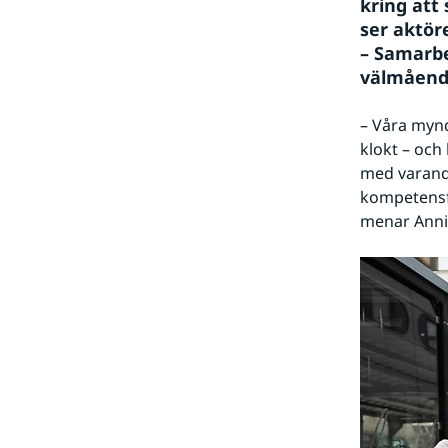
kring att
ser aktör
– Samarbe
välmående
– Våra mynd
klokt – och 
med varandra
kompetensfö
menar Anni