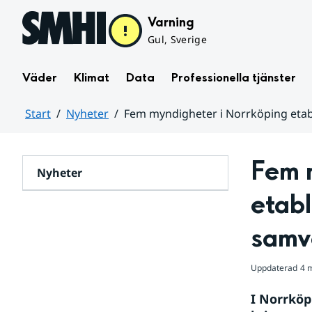
Hoppa till sidans innehåll
Varning
Gul, Sverige
Väder
Klimat
Data
Professionella tjänster
Start
Nyheter
Fem myndigheter i Norrköping eta
Huvudinnehåll
Fem m
Nyheter
etab
samv
Uppdaterad
4 
I Norrköp