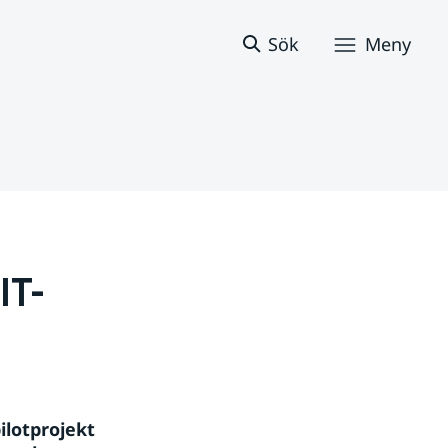
Sök
Meny
IT-
lotprojekt 