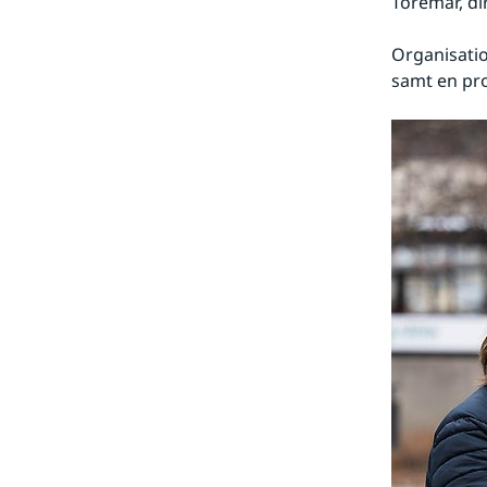
Toremar, di
Organisatio
samt en pr