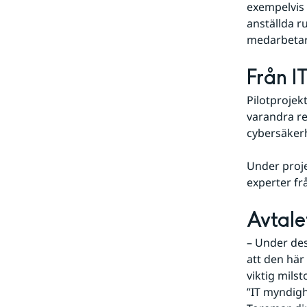
exempelvis 
anställda r
medarbetare
Från IT
Pilotprojek
varandra ren
cybersäkerh
Under proje
experter f
Avtalet
– Under des
att den här 
viktig mils
”IT myndigh