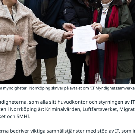
em myndigheter i Norrköping skriver på avtalet om ”IT Myndighetssamverka
igheterna, som alla sitt huvudkontor och styrningen av IT
n i Norrköping är: Kriminalvården, Luftfartsverket, Migrati
ket och SMHI.
na bedriver viktiga samhällstjänster med stöd av IT, som in