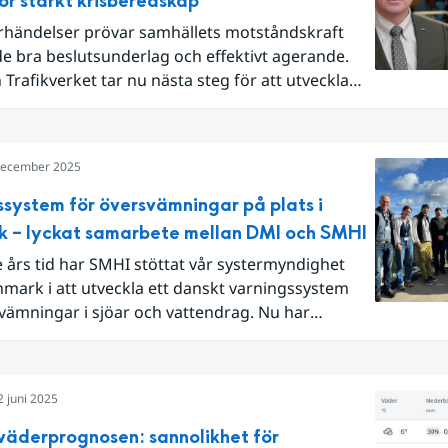
ör stärkt krisberedskap
rhändelser prövar samhällets motståndskraft
e bra beslutsunderlag och effektivt agerande.
Trafikverket tar nu nästa steg för att utveckla
ensamma processer.
december 2025
ssystem för översvämningar på plats i
 – lyckat samarbete mellan DMI och SMHI
 års tid har SMHI stöttat vår systermyndighet
mark i att utveckla ett danskt varningssystem
vämningar i sjöar och vattendrag. Nu har
 nått ett stort mål, och lanserat ett system som
ort nytta i samband med det extrema regn som
uli 2025, bara veckor efter att systemet sattes i
2 juni 2025
 väderprognosen: sannolikhet för