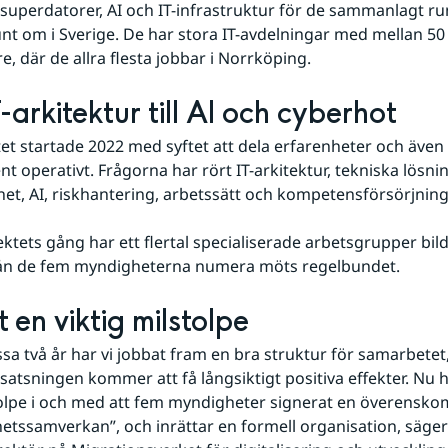
superdatorer, AI och IT-infrastruktur för de sammanlagt run
unt om i Sverige. De har stora IT-avdelningar med mellan 50 
, där de allra flesta jobbar i Norrköping.
-arkitektur till AI och cyberhot
tet startade 2022 med syftet att dela erfarenheter och även 
t operativt. Frågorna har rört IT-arkitektur, tekniska lösning
et, AI, riskhantering, arbetssätt och kompetensförsörjning
ktets gång har ett flertal specialiserade arbetsgrupper bilda
rån de fem myndigheterna numera möts regelbundet.
 en viktig milstolpe
sa två år har vi jobbat fram en bra struktur för samarbetet, 
satsningen kommer att få långsiktigt positiva effekter. Nu ha
tolpe i och med att fem myndigheter signerat en överensk
etssamverkan”, och inrättar en formell organisation, säger