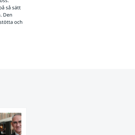
ss. 
å så sätt 
. Den 
stötta och 