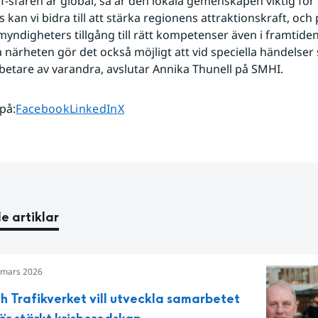
T-sfären är global, så är den lokala gemenskapen viktig för o
kan vi bidra till att stärka regionens attraktionskraft, och p
myndigheters tillgång till rätt kompetenser även i framtiden
 närheten gör det också möjligt att vid speciella händelser 
etare av varandra, avslutar Annika Thunell på SMHI.
Dela sidan på
Dela sidan på
Dela sidan på
 på
:
Facebook
LinkedIn
X
e artiklar
 mars 2026
h Trafikverket vill utveckla samarbetet