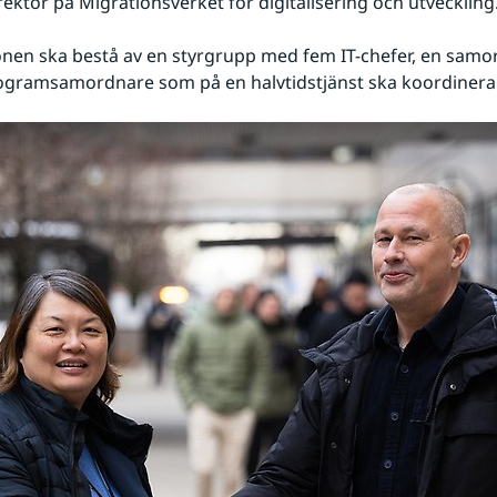
rektör på Migrationsverket för digitalisering och utveckling
nen ska bestå av en styrgrupp med fem IT-chefer, en samo
ogramsamordnare som på en halvtidstjänst ska koordinera 