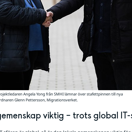
rojektledaren Angela Yong från SMHI lämnar över stafettpinnen till nya
naren Glenn Pettersson, Migrationsverket.
gemenskap viktig – trots global IT-