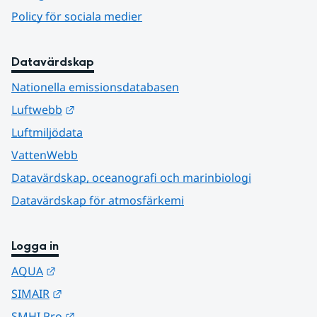
Policy för sociala medier
Datavärdskap
Nationella emissionsdatabasen
Länk till annan webbplats.
Luftwebb
Luftmiljödata
VattenWebb
Datavärdskap, oceanografi och marinbiologi
Datavärdskap för atmosfärkemi
Logga in
Länk till annan webbplats.
AQUA
Länk till annan webbplats.
SIMAIR
Länk till annan webbplats.
SMHI Pro