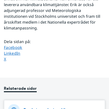
leverera användbara klimattjänster. Erik är också 
adjungerad professor vid Meteorologiska 
institutionen vid Stockholms universitet och fram till 
årsskiftet medlem i det Nationella expertrådet för 
klimatanpassning.
Dela sidan på
:
Dela sidan på
Facebook
Dela sidan på
LinkedIn
Dela sidan på
X
Relaterade sidor