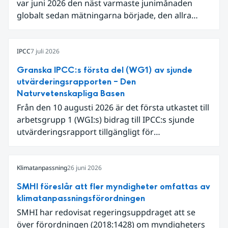
var juni 2026 den näst varmaste junimånaden
globalt sedan mätningarna började, den allra
varmaste är juni 2024. Även för Europa i sin helhet
var det den näst varmaste juni och om vi
begränsar oss till Västeuropa var det den allra
IPCC
7 juli 2026
varmaste juni. Detta betingades till stor del av en
Granska IPCC:s första del (WG1) av sjunde
extrem hetta i slutet av månaden. Världshavens
utvärderingsrapporten – Den
ytvattentemperaturer var den högsta som
Naturvetenskapliga Basen
uppmätts för en juni månad, vilket ligger i fas med
Från den 10 augusti 2026 är det första utkastet till
en framväxande El Niño i Stilla havet.
arbetsgrupp 1 (WGI:s) bidrag till IPCC:s sjunde
utvärderingsrapport tillgängligt för
expertgranskning. Du kan redan nu registrera dig
som expertgranskare!
Klimatanpassning
26 juni 2026
SMHI föreslår att fler myndigheter omfattas av
klimatanpassningsförordningen
SMHI har redovisat regeringsuppdraget att se
över förordningen (2018:1428) om myndigheters