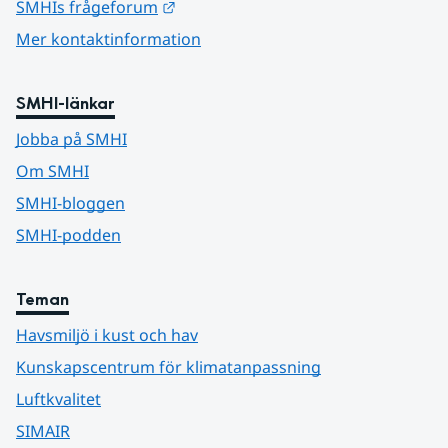
Länk till annan webbplats.
SMHIs frågeforum
Mer kontaktinformation
SMHI-länkar
Jobba på SMHI
Om SMHI
SMHI-bloggen
SMHI-podden
Teman
Havsmiljö i kust och hav
Kunskapscentrum för klimatanpassning
Luftkvalitet
SIMAIR