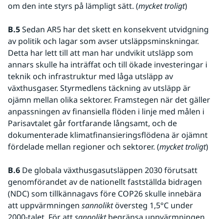
om den inte styrs på lämpligt sätt. (
mycket troligt
) 
B.5
 Sedan AR5 har det skett en konsekvent utvidgning 
av politik och lagar som avser utsläppsminskningar. 
Detta har lett till att man har undvikit utsläpp som 
annars skulle ha inträffat och till ökade investeringar i 
teknik och infrastruktur med låga utsläpp av 
växthusgaser. Styrmedlens täckning av utsläpp är 
ojämn mellan olika sektorer. Framstegen när det gäller 
anpassningen av finansiella flöden i linje med målen i 
Parisavtalet går fortfarande långsamt, och de 
dokumenterade klimatfinansieringsflödena är ojämnt 
fördelade mellan regioner och sektorer. (
mycket troligt
)
B.6
 De globala växthusgasutsläppen 2030 förutsatt 
genomförandet av de nationellt fastställda bidragen 
(NDC) som tillkännagavs före COP26 skulle innebära 
att uppvärmningen 
sannolikt 
översteg 1,5°C under 
2000-talet. För att 
sannolikt
 begränsa uppvärmningen 