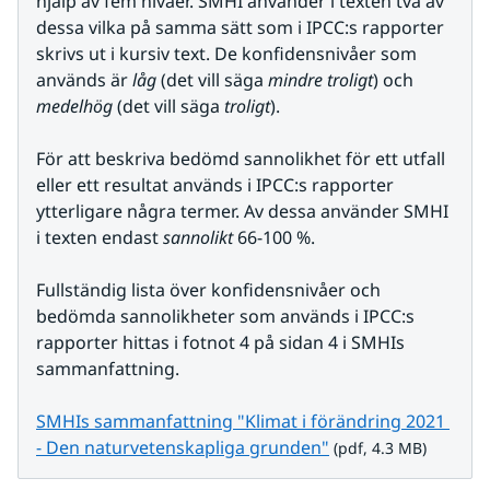
hjälp av fem nivåer. SMHI använder i texten två av 
dessa vilka på samma sätt som i IPCC:s rapporter 
skrivs ut i kursiv text. De konfidensnivåer som 
används är 
låg 
(det vill säga 
mindre troligt
) och 
medelhög
 (det vill säga 
troligt
).
För att beskriva bedömd sannolikhet för ett utfall 
eller ett resultat används i IPCC:s rapporter 
ytterligare några termer. Av dessa använder SMHI 
i texten endast 
sannolikt
 66-100 %.
Fullständig lista över konfidensnivåer och 
bedömda sannolikheter som används i IPCC:s 
rapporter hittas i fotnot 4 på sidan 4 i SMHIs 
sammanfattning.
SMHIs sammanfattning "Klimat i förändring 2021 
pdf, 4.3 MB.
- Den naturvetenskapliga grunden"
 (pdf, 4.3 MB)