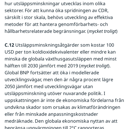
hur utsläppsminskningar utvecklas inom olika 
sektorer. För att kunna öka spridningen av CDR, 
särskilt i stor skala, behövs utveckling av effektiva 
metoder för att hantera genomförbarhets- och 
hållbarhetsrelaterade begränsningar. (
mycket troligt
)
C.12 
Utsläppsminskningsåtgärder som kostar 100 
USD per ton koldioxidekvivalenter eller mindre kan 
minska de globala växthusgasutsläppen med minst 
hälften till 2030 jämfört med 2019 (
mycket troligt
). 
Global BNP fortsätter att öka i modellerade 
utvecklingsvägar, men den är några procent lägre 
2050 jämfört med utvecklingsvägar utan 
utsläppsminskning utöver nuvarande politik. I 
uppskattningen är inte de ekonomiska fördelarna från 
undvikna skador som orsakas av klimatförändringen 
eller från minskade anpassningskostnader 
medräknade. Den globala ekonomiska nyttan av att 
begränsa uppvärmningen till 2°C rapporteras 