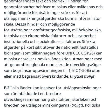
genomförandets takt och storlek. Hindren för 
genomförbarhet behöver minskas eller avlägsnas och 
möjliggörande förutsättningar stärkas för att 
utsläppsminskningsåtgärder ska kunna införas i stor 
skala. Dessa hinder och möjliggörande 
förutsättningar omfattar geofysiska, miljöekologiska, 
tekniska och ekonomiska faktorer, och i synnerhet 
institutionella och sociokulturella faktorer. Stärkta 
åtgärder på kort sikt utöver de nationellt fastställda 
bidragen (som tillkännagavs före UNFCCC COP26) kan 
minska och/eller undvika långsiktiga utmaningar med 
att genomföra globala modellerade utvecklingsvägar 
som begränsar uppvärmningen till 1,5°C (>50%) utan 
eller med begränsat överskridande. (
mycket troligt
)
E.2
 I alla länder kan insatser för utsläppsminskningar 
som är inbäddade i ett bredare 
utvecklingssammanhang öka takten, storleken och 
bredden på utsläppsminskningarna (
troligt
). Politiska 