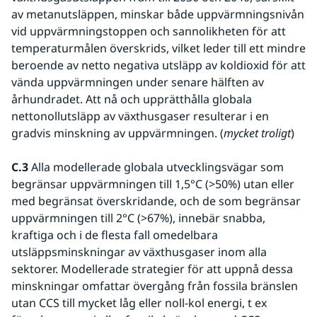
av metanutsläppen, minskar både uppvärmningsnivån 
vid uppvärmningstoppen och sannolikheten för att 
temperaturmålen överskrids, vilket leder till ett mindre 
beroende av netto negativa utsläpp av koldioxid för att 
vända uppvärmningen under senare hälften av 
århundradet. Att nå och upprätthålla globala 
nettonollutsläpp av växthusgaser resulterar i en 
gradvis minskning av uppvärmningen. (
mycket troligt
) 
C.3
 Alla modellerade globala utvecklingsvägar som 
begränsar uppvärmningen till 1,5°C (>50%) utan eller 
med begränsat överskridande, och de som begränsar 
uppvärmningen till 2°C (>67%), innebär snabba, 
kraftiga och i de flesta fall omedelbara 
utsläppsminskningar av växthusgaser inom alla 
sektorer. Modellerade strategier för att uppnå dessa 
minskningar omfattar övergång från fossila bränslen 
utan CCS till mycket låg eller noll-kol energi, t ex 