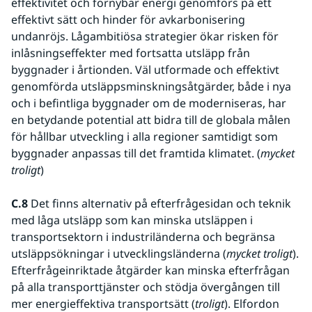
effektivitet och förnybar energi genomförs på ett 
effektivt sätt och hinder för avkarbonisering 
undanröjs. Lågambitiösa strategier ökar risken för 
inlåsningseffekter med fortsatta utsläpp från 
byggnader i årtionden. Väl utformade och effektivt 
genomförda utsläppsminskningsåtgärder, både i nya 
och i befintliga byggnader om de moderniseras, har 
en betydande potential att bidra till de globala målen 
för hållbar utveckling i alla regioner samtidigt som 
byggnader anpassas till det framtida klimatet. (
mycket 
troligt
)
C.8 
Det finns alternativ på efterfrågesidan och teknik 
med låga utsläpp som kan minska utsläppen i 
transportsektorn i industriländerna och begränsa 
utsläppsökningar i utvecklingsländerna (
mycket troligt
). 
Efterfrågeinriktade åtgärder kan minska efterfrågan 
på alla transporttjänster och stödja övergången till 
mer energieffektiva transportsätt (
troligt
). Elfordon 