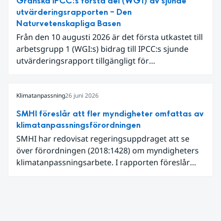
Granska IPCC:s första del (WG1) av sjunde
extrem hetta i slutet av månaden. Världshavens
utvärderingsrapporten – Den
ytvattentemperaturer var den högsta som
Naturvetenskapliga Basen
uppmätts för en juni månad, vilket ligger i fas med
Från den 10 augusti 2026 är det första utkastet till
en framväxande El Niño i Stilla havet.
arbetsgrupp 1 (WGI:s) bidrag till IPCC:s sjunde
utvärderingsrapport tillgängligt för
expertgranskning. Du kan redan nu registrera dig
som expertgranskare!
Klimatanpassning
26 juni 2026
SMHI föreslår att fler myndigheter omfattas av
klimatanpassningsförordningen
SMHI har redovisat regeringsuppdraget att se
över förordningen (2018:1428) om myndigheters
klimatanpassningsarbete. I rapporten föreslår
SMHI flera förändringar för att bredda och stärka
statens arbete med klimatanpassning.