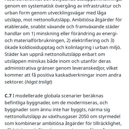
genom en systematisk övergång av infrastruktur och 
urban form genom utvecklingsvägar med låga 
utsläpp, mot nettonollutsläpp. Ambitiösa åtgärder för 
etablerade, snabbt växande och framväxande städer 
handlar om 1) minskning eller förändring av energi- 
och materialförbrukningen, 2) elektrifiering och 3) 
ökade koldioxidupptag och kolinlagring i urban miljö. 
Städer kan uppnå nettonollutsläpp enbart om 
utsläppen minskas både inom och utanför deras 
administrativa gränser genom leveranskedjor, vilket 
kommer att få positiva kaskadverkningar inom andra 
sektorer. (
högst troligt
) 
C.7 
I modellerade globala scenarier beräknas 
befintliga byggnader, om de moderniseras, och 
byggnader som ännu inte har byggts, närma sig 
nettonollutsläpp av växthusgaser 2050 om styrmedel 
som kombinerar ambitiösa åtgärder för tillräcklighet, 