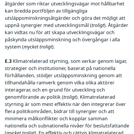
åtgärder som riktar utvecklingsvägar mot hållbarhet 
kan bredda portföljen av tillgängliga 
utsläppsminskningsåtgärder och göra det möjligt att 
uppnå synergier med utvecklingsmål (
troligt
). Åtgärder 
kan vidtas nu för att skapa utvecklingsvägar och 
påskynda utsläppsminskning och övergångar i alla 
system (
mycket troligt
).   
E.3
 Klimatrelaterad styrning, som verkar genom lagar, 
strategier och institutioner, baserat på nationella 
förhållanden, stödjer utsläppsminskning genom att 
tillhandahålla ramverk genom vilka olika aktörer 
interagerar, och en grund för utveckling och 
genomförande av politik (
troligt
). Klimatrelaterad 
styrning är som mest effektiv när den integrerar över 
flera politikområden, bidrar till synergier och att 
minimera målkonflikter och kopplar samman 
nationella och subnationella nivåer för beslutsfattande 
(
mycket troligt
). En effektiv och rättvis klimatrelaterad 