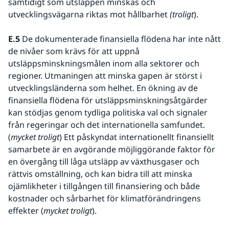
samtidigt som utsläppen minskas och 
utvecklingsvägarna riktas mot hållbarhet 
(troligt
).
E.5 
De dokumenterade finansiella flödena har inte nått 
de nivåer som krävs för att uppnå 
utsläppsminskningsmålen inom alla sektorer och 
regioner. Utmaningen att minska gapen är störst i 
utvecklingsländerna som helhet. En ökning av de 
finansiella flödena för utsläppsminskningsåtgärder 
kan stödjas genom tydliga politiska val och signaler 
från regeringar och det internationella samfundet. 
(
mycket troligt
) Ett påskyndat internationellt finansiellt 
samarbete är en avgörande möjliggörande faktor för 
en övergång till låga utsläpp av växthusgaser och 
rättvis omställning, och kan bidra till att minska 
ojämlikheter i tillgången till finansiering och både 
kostnader och sårbarhet för klimatförändringens 
effekter (
mycket troligt
).  