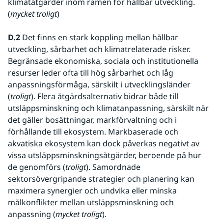
klimatåtgärder inom ramen för hållbar utveckling. 
(
mycket troligt
)
D.2
 Det finns en stark koppling mellan hållbar 
utveckling, sårbarhet och klimatrelaterade risker. 
Begränsade ekonomiska, sociala och institutionella 
resurser leder ofta till hög sårbarhet och låg 
anpassningsförmåga, särskilt i utvecklingsländer 
(
troligt
). Flera åtgärdsalternativ bidrar både till 
utsläppsminskning och klimatanpassning, särskilt när 
det gäller bosättningar, markförvaltning och i 
förhållande till ekosystem. Markbaserade och 
akvatiska ekosystem kan dock påverkas negativt av 
vissa utsläppsminskningsåtgärder, beroende på hur 
de genomförs (
troligt
). Samordnade 
sektorsövergripande strategier och planering kan 
maximera synergier och undvika eller minska 
målkonflikter mellan utsläppsminskning och 
anpassning (
mycket troligt
). 