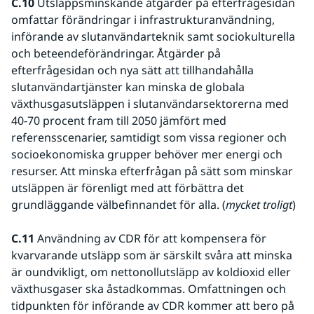
C.10 
Utsläppsminskande åtgärder på efterfrågesidan 
omfattar förändringar i infrastrukturanvändning, 
införande av slutanvändarteknik samt sociokulturella 
och beteendeförändringar. Åtgärder på 
efterfrågesidan och nya sätt att tillhandahålla 
slutanvändartjänster kan minska de globala 
växthusgasutsläppen i slutanvändarsektorerna med 
40-70 procent fram till 2050 jämfört med 
referensscenarier, samtidigt som vissa regioner och 
socioekonomiska grupper behöver mer energi och 
resurser. Att minska efterfrågan på sätt som minskar 
utsläppen är förenligt med att förbättra det 
grundläggande välbefinnandet för alla. (
mycket troligt
) 
C.11
 Användning av CDR för att kompensera för 
kvarvarande utsläpp som är särskilt svåra att minska 
är oundvikligt, om nettonollutsläpp av koldioxid eller 
växthusgaser ska åstadkommas. Omfattningen och 
tidpunkten för införande av CDR kommer att bero på 