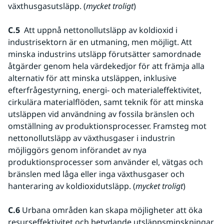
växthusgasutsläpp. (
mycket troligt
) 
C.5
  Att uppnå nettonollutsläpp av koldioxid i 
industrisektorn är en utmaning, men möjligt. Att 
minska industrins utsläpp förutsätter samordnade 
åtgärder genom hela värdekedjor för att främja alla 
alternativ för att minska utsläppen, inklusive 
efterfrågestyrning, energi- och materialeffektivitet, 
cirkulära materialflöden, samt teknik för att minska 
utsläppen vid användning av fossila bränslen och 
omställning av produktionsprocesser. Framsteg mot 
nettonollutsläpp av växthusgaser i industrin 
möjliggörs genom införandet av nya 
produktionsprocesser som använder el, vätgas och 
bränslen med låga eller inga växthusgaser och 
hanteraring av koldioxidutsläpp. (
mycket troligt
)  
C.6
 Urbana områden kan skapa möjligheter att öka 
resurseffektivitet och betydande utsläppsminskningar 