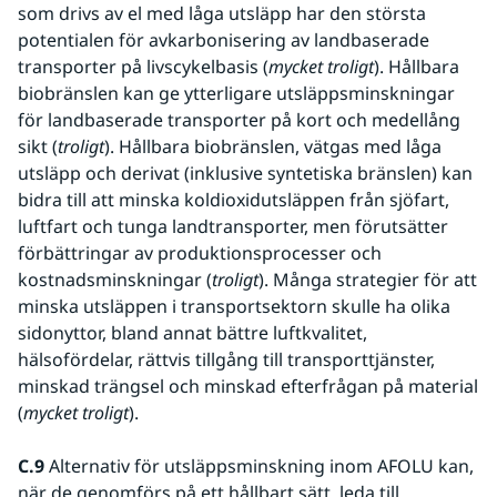
som drivs av el med låga utsläpp har den största 
potentialen för avkarbonisering av landbaserade 
transporter på livscykelbasis (
mycket troligt
). Hållbara 
biobränslen kan ge ytterligare utsläppsminskningar 
för landbaserade transporter på kort och medellång 
sikt (
troligt
). Hållbara biobränslen, vätgas med låga 
utsläpp och derivat (inklusive syntetiska bränslen) kan 
bidra till att minska koldioxidutsläppen från sjöfart, 
luftfart och tunga landtransporter, men förutsätter 
förbättringar av produktionsprocesser och 
kostnadsminskningar (
troligt
). Många strategier för att 
minska utsläppen i transportsektorn skulle ha olika 
sidonyttor, bland annat bättre luftkvalitet, 
hälsofördelar, rättvis tillgång till transporttjänster, 
minskad trängsel och minskad efterfrågan på material 
(
mycket troligt
). 
C.9
 Alternativ för utsläppsminskning inom AFOLU kan, 
när de genomförs på ett hållbart sätt, leda till 