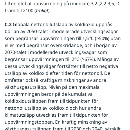
till en global uppvärmning på (median) 3,2 [2,2-3,5]°C 
fram till 2100 (
troligt
). 
C.2
 Globala nettonollutsläpp av koldioxid uppnås i 
början av 2050-talet i modellerade utvecklingsvägar 
som begränsar uppvärmningen till 1,5°C (>50%) utan 
eller med begränsat överskridande, och i början av 
2070-talet i modellerade utvecklingsvägar som 
begränsar uppvärmningen till 2°C (>67%). Många av 
dessa utvecklingsvägar fortsätter till netto negativa 
utsläpp av koldioxid efter tiden för nettonoll. De 
omfattar också kraftiga minskningar av andra 
växthusgasutsläpp. Nivån på den maximala 
uppvärmningen beror på de kumulativa 
koldioxidutsläppen fram till tidpunkten för 
nettonollutsläpp av koldioxid och hur andra 
klimatutsläpp utvecklas fram till tidpunkten för 
uppvärmningstoppen. En kraftig minskning av 
växthusgasutsläppen fram till 2030 och 2040, särskilt 