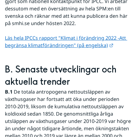
gjort som nationell kontaktpunkt för IPCC. Vi arbetar 
dessutom med en översättning av hela SPM:en till 
svenska och räknar med att kunna publicera den här 
på smhi.se under hösten 2022. 
Läs hela IPCCs rapport "Klimat i förändring 2022 -Att 
Länk till 
begränsa klimatförändringen" (på engelska)
B. Senaste utvecklingar och 
aktuella trender
B.1
 De totala antropogena nettoutsläppen av 
växthusgaser har fortsatt att öka under perioden 
2010-2019, liksom de kumulativa nettoutsläppen av 
koldioxid sedan 1850. De genomsnittliga årliga 
utsläppen av växthusgaser under 2010-2019 var högre 
än under något tidigare årtionde, men ökningstakten 
mellan 2010 och 2019 var lägre än mellan 2000 och 