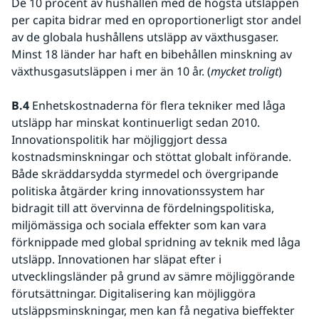
De 10 procent av hushållen med de högsta utsläppen 
per capita bidrar med en oproportionerligt stor andel 
av de globala hushållens utsläpp av växthusgaser. 
Minst 18 länder har haft en bibehållen minskning av 
växthusgasutsläppen i mer än 10 år. (
mycket troligt
)
B.4
 Enhetskostnaderna för flera tekniker med låga 
utsläpp har minskat kontinuerligt sedan 2010. 
Innovationspolitik har möjliggjort dessa 
kostnadsminskningar och stöttat globalt införande. 
Både skräddarsydda styrmedel och övergripande 
politiska åtgärder kring innovationssystem har 
bidragit till att övervinna de fördelningspolitiska, 
miljömässiga och sociala effekter som kan vara 
förknippade med global spridning av teknik med låga 
utsläpp. Innovationen har släpat efter i 
utvecklingsländer på grund av sämre möjliggörande 
förutsättningar. Digitalisering kan möjliggöra 
utsläppsminskningar, men kan få negativa bieffekter 