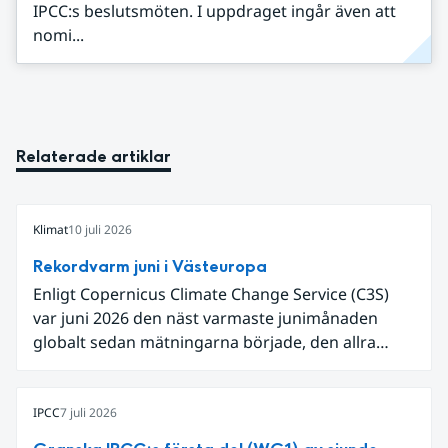
IPCC:s beslutsmöten. I uppdraget ingår även att
nomi...
Relaterade artiklar
Klimat
10 juli 2026
Rekordvarm juni i Västeuropa
Enligt Copernicus Climate Change Service (C3S)
var juni 2026 den näst varmaste junimånaden
globalt sedan mätningarna började, den allra
varmaste är juni 2024. Även för Europa i sin helhet
var det den näst varmaste juni och om vi
begränsar oss till Västeuropa var det den allra
IPCC
7 juli 2026
varmaste juni. Detta betingades till stor del av en