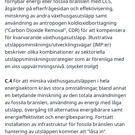
förnybar energi eller fossila bränslen med CCS, 
åtgärder på efterfrågesidan och effektivisering, 
minskning av andra växthusgasutsläpp samt 
användning av antropogen koldioxidborttagning 
(“Carbon Dioxide Removal”, CDR) för att kompensera 
för kvarvarande växthusgasutsläpp. Illustrativa 
utsläppsminsknings/utvecklingsvägar (IMP:er) 
beskriver olika kombinationer av sektoriella 
utsläppsminskningsstrategier som är förenliga med 
en viss uppvärmningsnivå. (
mycket troligt
)
C.4
 För att minska växthusgasutsläppen i hela 
energisektorn krävs stora omställningar, bland annat 
en betydande minskning av den totala användningen 
av fossila bränslen, användning av energi med låga 
utsläpp, övergång till alternativa energibärare samt 
energieffektivitet och energibesparing. Fortsatt 
installation av infrastruktur för fossila bränslen utan 
hantering av utsläppen kommer att ”låsa in” 