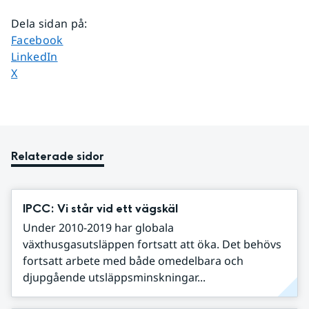
Dela sidan på
:
Dela sidan på
Facebook
Dela sidan på
LinkedIn
Dela sidan på
X
Relaterade sidor
IPCC: Vi står vid ett vägskäl
Under 2010-2019 har globala
växthusgasutsläppen fortsatt att öka. Det behövs
fortsatt arbete med både omedelbara och
djupgående utsläppsminskningar...