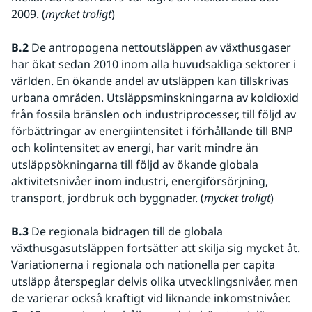
2009. (
mycket troligt
)
B.2
 De antropogena nettoutsläppen av växthusgaser 
har ökat sedan 2010 inom alla huvudsakliga sektorer i 
världen. En ökande andel av utsläppen kan tillskrivas 
urbana områden. Utsläppsminskningarna av koldioxid 
från fossila bränslen och industriprocesser, till följd av 
förbättringar av energiintensitet i förhållande till BNP 
och kolintensitet av energi, har varit mindre än 
utsläppsökningarna till följd av ökande globala 
aktivitetsnivåer inom industri, energiförsörjning, 
transport, jordbruk och byggnader. (
mycket troligt
) 
B.3
 De regionala bidragen till de globala 
växthusgasutsläppen fortsätter att skilja sig mycket åt. 
Variationerna i regionala och nationella per capita 
utsläpp återspeglar delvis olika utvecklingsnivåer, men 
de varierar också kraftigt vid liknande inkomstnivåer. 