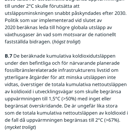
till under 2°C skulle förutsätta att 
utsläppsminskningen snabbt påskyndades efter 2030. 
Politik som var implementerad vid slutet av 
2020 beräknas leda till högre globala utsläpp av 
växthusgaser än vad som motsvarar de nationellt 
fastställda bidragen. (
högst troligt
)
B.7
 De beräknade kumulativa koldioxidutsläppen 
under den befintliga och för närvarande planerade 
fossilbränslerelaterade infrastrukturens livstid om 
ytterligare åtgärder för att minska utsläppen inte 
vidtas, överstiger de totala kumulativa nettoutsläppen 
av koldioxid i utvecklingsvägar som skulle begränsa 
uppvärmningen till 1,5°C (>50%) med inget eller 
begränsat överskridande. De är ungefär lika stora 
som de totala kumulativa nettoutsläppen av koldioxid i 
de fall då uppvärmningen begränsas till 2°C (>67%). 
(
mycket troligt
)