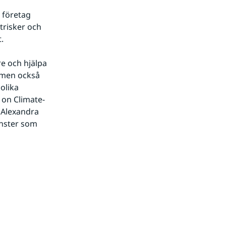
företag 
trisker och 
.
e och hjälpa 
 men också 
olika 
 on Climate-
 Alexandra 
nster som 
nnan webbplats.