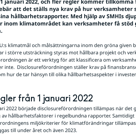
 1 januari 2022, och fler regler kommer tillkomma f
ebär att det ställs nya krav på hur verksamheter s
sina hållbarhetsrapporter. Med hjälp av SMHIs djup
r inom klimatområdet kan verksamheter få stöd 
.
EU:s klimatmål och målsättningarna inom den gröna given b
ar i större utsträckning styras mot hållbara projekt och ver
ordningen är ett verktyg för att klassificera om verksamhe
ler inte.  Disclosureförordningen ställer krav på finansbrans
m hur de tar hänsyn till olika hållbarhetsaspekter i investe
gler från 1 januari 2022
ari 2022 började disclosureförordningen tillämpas när det gä
 av hållbarhetsfaktorer i regelbundna rapporter. Samtidigt 
ordningens miljökriterier för klimatförändringar tillämpas. F
as till under året och även 2023.