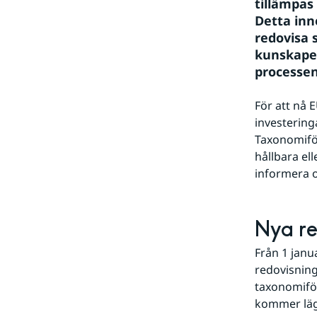
tillämpas
Detta inn
redovisa 
kunskape
processen
För att nå 
investering
Taxonomiför
hållbara el
informera o
Nya re
Från 1 janu
redovisning
taxonomiför
kommer lägg