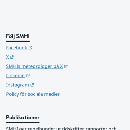
Följ SMHI
Länk till annan webbplats.
Facebook
Länk till annan webbplats.
X
Länk till annan webbplats.
SMHIs meteorologer på X
Länk till annan webbplats.
Linkedin
Länk till annan webbplats.
Instagram
Policy för sociala medier
Publikationer
SMHI ger regelbundet ut tidskrifter, rapporter och 