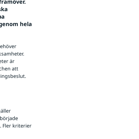
ramöver.  
ka 
a 
genom hela 
ehöver 
ksamheter. 
ter är 
chen att 
ringsbeslut.
ller 
började 
ler kriterier 