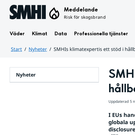
Hoppa till sidans innehåll
Meddelande
Risk för skogsbrand
Väder
Klimat
Data
Professionella tjänster
Start
Nyheter
SMHIs klimatexpertis ett stöd i hå
Huvudinnehåll
SMHIs
Nyheter
håll
Uppdaterad
5 
I EUs han
globala u
disclosur