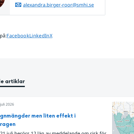
alexandra.birger-roor@smhi.se
Dela sidan på
Dela sidan på
Dela sidan på
 på
:
Facebook
LinkedIn
X
e artiklar
juli 2026
egnmängder men liten effekt i
dragen
21 juli berörs 12 län av meddelande om risk för