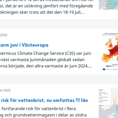
st, det är en utökning jämfört med föregående
ökningen sker trots att det den 18-19 juli
e flertalet regnområden över den södra halvan
 och att det på en del håll då kom rikliga
rdsmängder.
i 2026
arm juni i Västeuropa
pernicus Climate Change Service (C3S) var juni
 näst varmaste junimånaden globalt sedan
na började, den allra varmaste är juni 2024.
Europa i sin helhet var det den näst varmaste juni
 begränsar oss till Västeuropa var det den allra
juni. Detta betingades till stor del av en extrem
uli 2026
lutet av månaden. Världshavens
temperaturer var den högsta som uppmätts för
 risk för vattenbrist, nu omfattas 11 län
ånad, vilket ligger i fas med en framväxande El
 fortfarande risk för vattenbrist i flera
lla havet.
ag och grundvattenmagasin i delar av södra