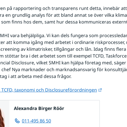
en på rapportering och transparens runt detta, innebär att 
a en grundlig analys för att bland annat se över vilka klima
r som finns hos dem, samt hur dessa kommuniceras externt
MHI vara behjälpliga. Vi kan dels fungera som processledar
r att komma igång med arbetet i ordinarie riskprocesser,
reening av klimatrisker, tillgångar och lån. Idag finns flera 
 stöttar bra i det arbetet som till exempel TCFD, Taskforce
ancial Disclosure, vilket SMHI kan hjälpa företag med, säger
, chef Nya marknader och marknadsansvarig för konsulttjä
etag i att arbeta med dessa frågor.
Länk till a
 TCFD, taxonomi och Disclosureförordningen
Alexandra Birger Röör
011-495 86 50