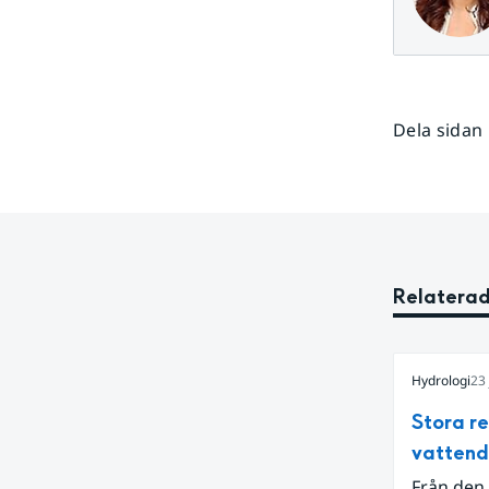
Dela sidan
Relaterad
Hydrologi
23 
Stora r
vatten
Från den 