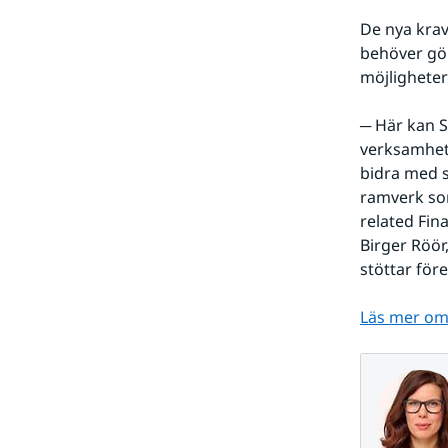
De nya krav
behöver gör
möjlighete
─ Här kan S
verksamhete
bidra med sc
ramverk som
related Fin
Birger Röör
stöttar för
Läs mer om