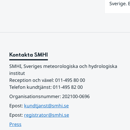
Sverige. 
meddelan
grundvat
Stockholm
Hugo Rud
Kontakta SMHI
SMHI, Sveriges meteorologiska och hydrologiska 
institut
Reception och växel: 011-495 80 00
Telefon kundtjänst: 011-495 82 00
Organisationsnummer: 202100-0696
Epost: 
kundtjanst@smhi.se
Epost: 
registrator@smhi.se
Press