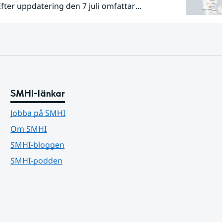
Efter uppdatering den 7 juli omfattar
det om risk för vattenbrist nu även
tenmagasin i Hallands, Östergötlands,
s och Uppsala län. Totalt omfattas 11 län, säger
ebeck, vakthavande hydrolog på SMHI.
SMHI-länkar
Jobba på SMHI
Om SMHI
SMHI-bloggen
SMHI-podden