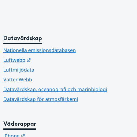
Datavärdskap
Nationella emissionsdatabasen
Länk till annan webbplats.
Luftwebb
Luftmiljödata
VattenWebb
Datavärdskap, oceanografi och marinbiologi
Datavärdskap för atmosfärkemi
Väderappar
Länk till annan webbplats.
iPhone