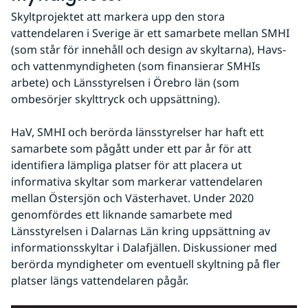
Skyltprojektet att markera upp den stora 
vattendelaren i Sverige är ett samarbete mellan SMHI 
(som står för innehåll och design av skyltarna), Havs- 
och vattenmyndigheten (som finansierar SMHIs 
arbete) och Länsstyrelsen i Örebro län (som 
ombesörjer skylttryck och uppsättning).
HaV, SMHI och berörda länsstyrelser har haft ett 
samarbete som pågått under ett par år för att 
identifiera lämpliga platser för att placera ut 
informativa skyltar som markerar vattendelaren 
mellan Östersjön och Västerhavet. Under 2020 
genomfördes ett liknande samarbete med 
Länsstyrelsen i Dalarnas Län kring uppsättning av 
informationsskyltar i Dalafjällen. Diskussioner med 
berörda myndigheter om eventuell skyltning på fler 
platser längs vattendelaren pågår.  
Fö