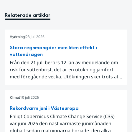
Relaterade artiklar
Hydrologi
23 juli 2026
Stora regnmängder men liten effekt i
vattendragen
Från den 21 juli berörs 12 län av meddelande om
risk för vattenbrist, det är en utökning jämfört
med föregående vecka. Utökningen sker trots att
det den 18-19 juli passerade flertalet
regnområden över den södra halvan av landet
och att det på en del håll då kom rikliga
Klimat
10 juli 2026
nederbördsmängder.
Rekordvarm juni i Västeuropa
Enligt Copernicus Climate Change Service (C3S)
var juni 2026 den näst varmaste junimånaden
globalt sedan mätningarna började, den allra