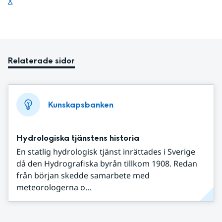
Dela sidan på
X
Relaterade sidor
Kunskapsbanken
Hydrologiska tjänstens historia
En statlig hydrologisk tjänst inrättades i Sverige
då den Hydrografiska byrån tillkom 1908. Redan
från början skedde samarbete med
meteorologerna o...