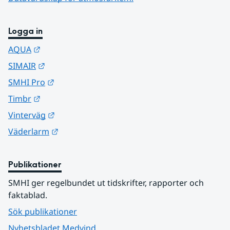
Logga in
Länk till annan webbplats.
AQUA
Länk till annan webbplats.
SIMAIR
Länk till annan webbplats.
SMHI Pro
Länk till annan webbplats.
Timbr
Länk till annan webbplats.
Vinterväg
Länk till annan webbplats.
Väderlarm
Publikationer
SMHI ger regelbundet ut tidskrifter, rapporter och 
faktablad.
Sök publikationer
Nyhetsbladet Medvind