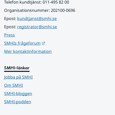
Telefon kundtjänst: 011-495 82 00
Organisationsnummer: 202100-0696
Epost: 
kundtjanst@smhi.se
Epost: 
registrator@smhi.se
Press
Länk till annan webbplats.
SMHIs frågeforum
Mer kontaktinformation
SMHI-länkar
Jobba på SMHI
Om SMHI
SMHI-bloggen
SMHI-podden