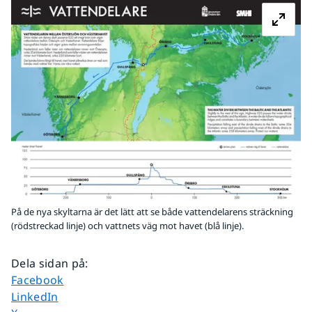
På de nya skyltarna är det lätt att se både vattendelarens sträckning
(rödstreckad linje) och vattnets väg mot havet (blå linje).
Dela sidan på
:
Dela sidan på
Facebook
Dela sidan på
LinkedIn