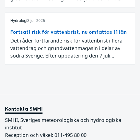
varmaste är juni 2024. Även för Europa i sin helhet
var det den näst varmaste juni och om vi
begränsar oss till Västeuropa var det den allra
Hydrologi
8 juli 2026
varmaste juni. Detta betingades till stor del av en
Fortsatt risk för vattenbrist, nu omfattas 11 län
extrem hetta i slutet av månaden. Världshavens
Det råder fortfarande risk för vattenbrist i flera
ytvattentemperaturer var den högsta som
vattendrag och grundvattenmagasin i delar av
uppmätts för en juni månad, vilket ligger i fas med
södra Sverige. Efter uppdatering den 7 juli
en framväxande El Niño i Stilla havet.
omfattar meddelandet om risk för vattenbrist nu
även grundvattenmagasin i Hallands,
Östergötlands, Stockholms och Uppsala län.
Totalt omfattas 11 län, säger Hugo Rudebeck,
vakthavande hydrolog på SMHI.
Kontakta SMHI
SMHI, Sveriges meteorologiska och hydrologiska 
institut
Reception och växel: 011-495 80 00