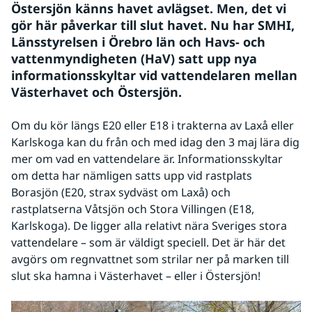
Östersjön känns havet avlägset. Men, det vi 
gör här påverkar till slut havet. Nu har SMHI, 
Länsstyrelsen i Örebro län och Havs- och 
vattenmyndigheten (HaV) satt upp nya 
informationsskyltar vid vattendelaren mellan 
Västerhavet och Östersjön.
Om du kör längs E20 eller E18 i trakterna av Laxå eller 
Karlskoga kan du från och med idag den 3 maj lära dig 
mer om vad en vattendelare är. Informationsskyltar 
om detta har nämligen satts upp vid rastplats 
Borasjön (E20, strax sydväst om Laxå) och 
rastplatserna Våtsjön och Stora Villingen (E18, 
Karlskoga). De ligger alla relativt nära Sveriges stora 
vattendelare – som är väldigt speciell. Det är här det 
avgörs om regnvattnet som strilar ner på marken till 
slut ska hamna i Västerhavet – eller i Östersjön!